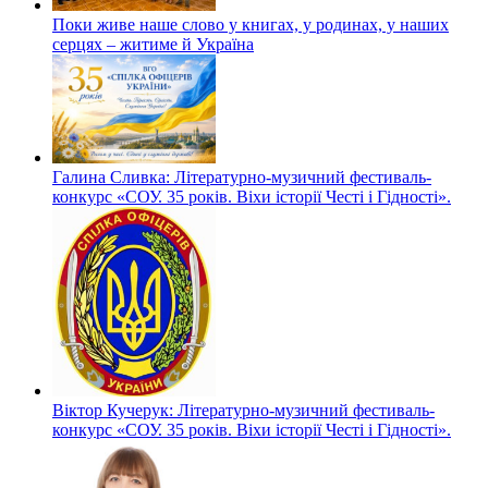
Поки живе наше слово у книгах, у родинах, у наших
серцях – житиме й Україна
Галина Сливка: Літературно-музичний фестиваль-
конкурс «СОУ. 35 років. Віхи історії Честі і Гідності».
Віктор Кучерук: Літературно-музичний фестиваль-
конкурс «СОУ. 35 років. Віхи історії Честі і Гідності».