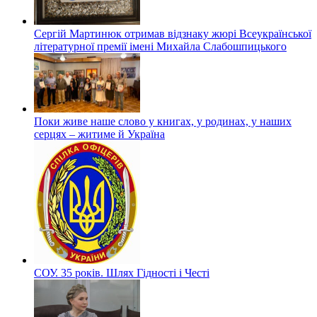
Сергій Мартинюк отримав відзнаку жюрі Всеукраїнської
літературної премії імені Михайла Слабошпицького
Поки живе наше слово у книгах, у родинах, у наших
серцях – житиме й Україна
СОУ. 35 років. Шлях Гідності і Честі