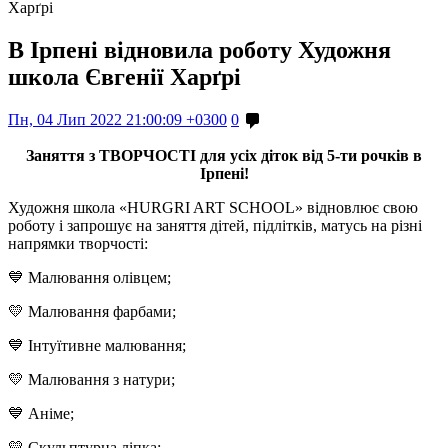
Харґрі
В Ірпені відновила роботу Художня
школа Євгенії Харґрі
Пн, 04 Лип 2022 21:00:09 +0300
0
Заняття з ТВОРЧОСТІ для усіх діток від 5-ти рочків в
Ірпені!
Художня школа «HURGRI ART SCHOOL» відновлює свою
роботу і запрошує на заняття дітей, підлітків, матусь на різні
напрямки творчості:
💙 Малювання олівцем;
💛 Малювання фарбами;
💙 Інтуїтивне малювання;
💛 Малювання з натури;
💙 Аніме;
💛 Скульптурна ліпка;