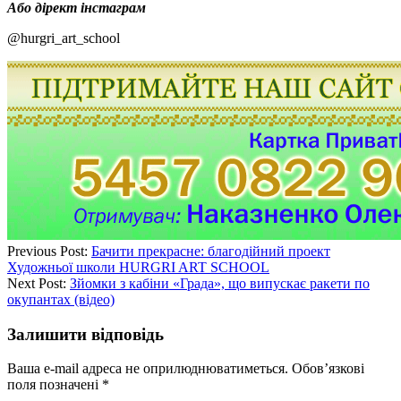
Або дірект інстаграм
@hurgri_art_school
Previous Post:
Бачити прекрасне: благодійний проект
Художньої школи HURGRI ART SCHOOL
Next Post:
Зйомки з кабіни «Града», що випускає ракети по
окупантах (відео)
Залишити відповідь
Ваша e-mail адреса не оприлюднюватиметься.
Обов’язкові
поля позначені
*