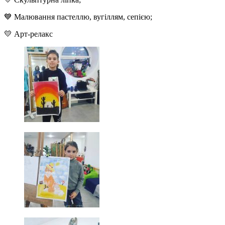
💙 Малювання пастеллю, вугіллям, сепією;
💛 Арт-релакс