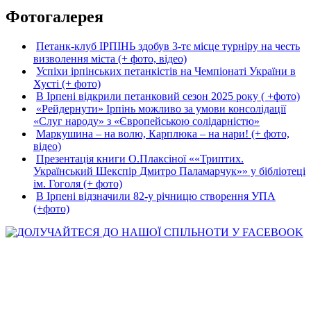
Фотогалерея
Петанк-клуб ІРПІНЬ здобув 3-тє місце турніру на честь
визволення міста (+ фото, відео)
Успіхи ірпінських петанкістів на Чемпіонаті України в
Хусті (+ фото)
В Ірпені відкрили петанковий сезон 2025 року ( +фото)
«Рейдернути» Ірпінь можливо за умови консолідації
«Слуг народу» з «Європейською солідарністю»
Маркушина – на волю, Карплюка – на нари! (+ фото,
відео)
Презентація книги О.Плаксіної ««Триптих.
Український Шекспір Дмитро Паламарчук»» у бібліотеці
ім. Гоголя (+ фото)
В Ірпені відзначили 82-у річницю створення УПА
(+фото)