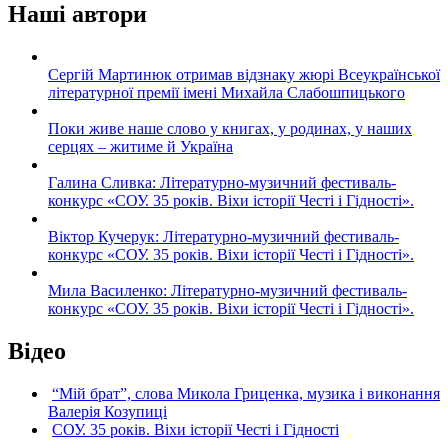
Наші автори
Сергій Мартинюк отримав відзнаку жюрі Всеукраїнської
літературної премії імені Михайла Слабошпицького
Поки живе наше слово у книгах, у родинах, у наших
серцях – житиме й Україна
Галина Сливка: Літературно-музичний фестиваль-
конкурс «СОУ. 35 років. Віхи історії Честі і Гідності».
Віктор Кучерук: Літературно-музичний фестиваль-
конкурс «СОУ. 35 років. Віхи історії Честі і Гідності».
Мила Василенко: Літературно-музичний фестиваль-
конкурс «СОУ. 35 років. Віхи історії Честі і Гідності».
Відео
“Мій брат”, слова Микола Гриценка, музика і виконання
Валерія Козупиці
СОУ. 35 років. Віхи історії Честі і Гідності