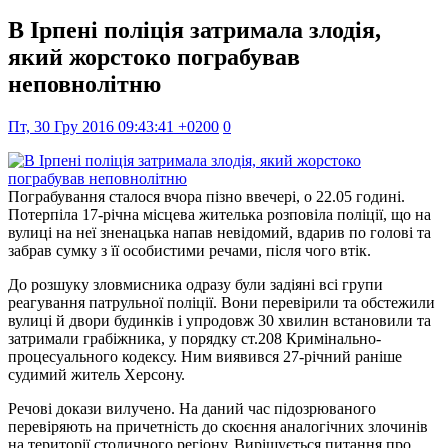
В Ірпені поліція затримала злодія,
який жорстоко пограбував
неповнолітню
Пт, 30 Гру 2016 09:43:41 +0200
0
Пограбування сталося вчора пізно ввечері, о 22.05 годині.
Потерпіла 17-річна місцева жителька розповіла поліції, що на
вулиці на неї зненацька напав невідомий, вдарив по голові та
забрав сумку з її особистими речами, після чого втік.
До розшуку зловмисника одразу були задіяні всі групи
реагування патрульної поліції. Вони перевірили та обстежили
вулиці й двори будинків і упродовж 30 хвилин встановили та
затримали грабіжника, у порядку ст.208 Кримінально-
процесуального кодексу. Ним виявився 27-річний раніше
судимий житель Херсону.
Речові докази вилучено. На даний час підозрюваного
перевіряють на причетність до скоєння аналогічних злочинів
на території столичного регіону. Вирішується питання про