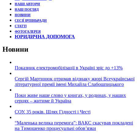
НАШІ АВТОРИ
НАШ ПОГЛЯД
НОВИНИ
СЕСІЇ ІРПІНЬРАДИ
СТАТТІ
ФОТОГАЛЕРЕЯ
ЮРИДИЧНА ДОПОМОГА
Новини
Показник електромобілізації в Україні зріс до +13%
Сергій Мартинюк отримав відзнаку жюрі Всеукраїнської
літературної премії імені Михайла Слабошпицького
Поки живе наше слово у книгах, у родинах, у наших
серцях – житиме й Україна
СОУ. 35 років. Шлях Гідності і Честі
“Маленька велика перемога”: ВАКС скасував покладені
на Тимошенко процесуальні обов’язки