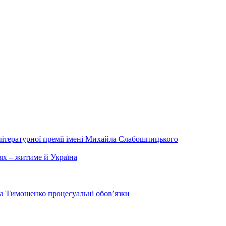
літературної премії імені Михайла Слабошпицького
ях – житиме й Україна
на Тимошенко процесуальні обов’язки