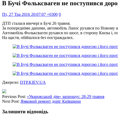
В Бучі Фольксваген не поступився доро
Пт, 27 Тра 2016 20:07:07 +0300
0
ДТП сталася ввечері в Бучі 26 травня.
За попередніми даними, автомобіль Ланос рухався по Новому шо
Автомобіль Фольксваген рухався по шосе, в сторону Києва і, 
На щастя, обійшлося без постраждалих.
Джерело:
DTP.KIEV.UA
Previous Post:
«Уваровський дім» запрошує: 28-29 травня
Next Post:
Ямковий ремонт доріг Київщини
Залишити відповідь