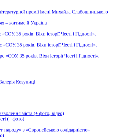
літературної премії імені Михайла Слабошпицького
ях – житиме й Україна
ОУ. 35 років. Віхи історії Честі і Гідності».
СОУ. 35 років. Віхи історії Честі і Гідності».
СОУ. 35 років. Віхи історії Честі і Гідності».
Валерія Козупиці
зволення міста (+ фото, відео)
сті (+ фото)
уг народу» з «Європейською солідарністю»
о)