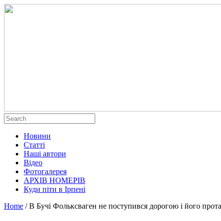
Новини
Статті
Наші автори
Відео
Фотогалерея
АРХІВ НОМЕРІВ
Куди піти в Ірпені
Home
/
В Бучі Фольксваген не поступився дорогою і його прот