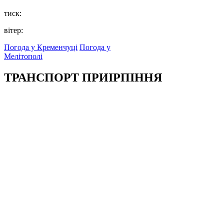
тиск:
вітер:
Погода у Кременчуці
Погода у
Мелітополі
ТРАНСПОРТ ПРИІРПІННЯ