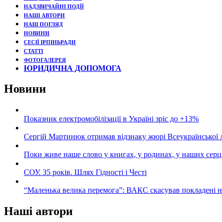
НАДЗВИЧАЙНІ ПОДЇЇ
НАШІ АВТОРИ
НАШ ПОГЛЯД
НОВИНИ
СЕСІЇ ІРПІНЬРАДИ
СТАТТІ
ФОТОГАЛЕРЕЯ
ЮРИДИЧНА ДОПОМОГА
Новини
Показник електромобілізації в Україні зріс до +13%
Сергій Мартинюк отримав відзнаку жюрі Всеукраїнської 
Поки живе наше слово у книгах, у родинах, у наших серц
СОУ. 35 років. Шлях Гідності і Честі
“Маленька велика перемога”: ВАКС скасував покладені 
Наші автори