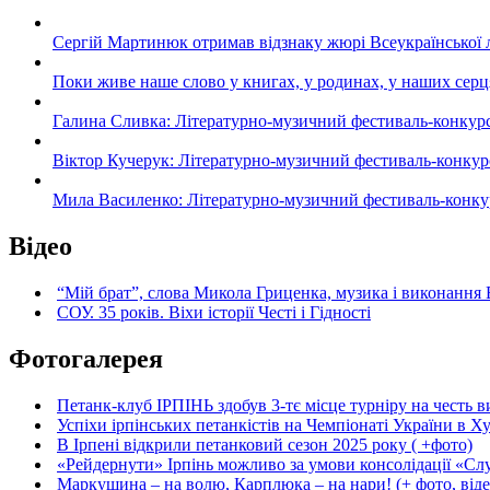
Сергій Мартинюк отримав відзнаку жюрі Всеукраїнської 
Поки живе наше слово у книгах, у родинах, у наших серц
Галина Сливка: Літературно-музичний фестиваль-конкурс «С
Віктор Кучерук: Літературно-музичний фестиваль-конкурс «
Мила Василенко: Літературно-музичний фестиваль-конкурс «
Відео
“Мій брат”, слова Микола Гриценка, музика і виконання 
СОУ. 35 років. Віхи історії Честі і Гідності
Фотогалерея
Петанк-клуб ІРПІНЬ здобув 3-тє місце турніру на честь ви
Успіхи ірпінських петанкістів на Чемпіонаті України в Ху
В Ірпені відкрили петанковий сезон 2025 року ( +фото)
«Рейдернути» Ірпінь можливо за умови консолідації «Сл
Маркушина – на волю, Карплюка – на нари! (+ фото, віде