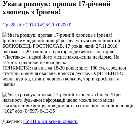
Увага розшук: пропав 17-річний
хлопець з Ірпеня!
Ср, 28 Лис 2018 14:25:29 +0200
0
Ірпінським відділом поліції розшукується неповнолітній
БОЛКОВЕЦЬ РОСТИСЛАВ, 17 років, який 27.11.2018
близько 12:20 залишив територію дитячого санаторію
«Ластівка» і наразі його місцезнаходження невідоме. На
зв’язок з рідними не виходить.
ПРИКМЕТИ: на вигляд 18-20 років; зріст 180 см, середньої
статури, обличчя овальне. волосся русяве. ОДЯГНЕНИЙ:
чорна куртка, штани чорного кольору, чорні кросівки та
шапка.
При
наявності будь-якої інформації щодо можливого місця
знаходження хлопця, повідомляти за номером спецлінії поліції
“102” або (04597) 6-13-35
Джерело:
ГУНП в Київській області