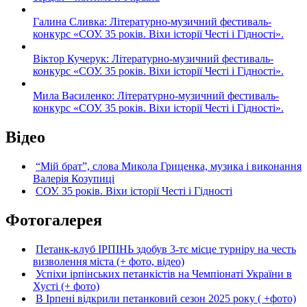
Галина Сливка: Літературно-музичний фестиваль-
конкурс «СОУ. 35 років. Віхи історії Честі і Гідності».
Віктор Кучерук: Літературно-музичний фестиваль-
конкурс «СОУ. 35 років. Віхи історії Честі і Гідності».
Мила Василенко: Літературно-музичний фестиваль-
конкурс «СОУ. 35 років. Віхи історії Честі і Гідності».
Відео
“Мій брат”, слова Микола Гриценка, музика і виконання
Валерія Козупиці
СОУ. 35 років. Віхи історії Честі і Гідності
Фотогалерея
Петанк-клуб ІРПІНЬ здобув 3-тє місце турніру на честь
визволення міста (+ фото, відео)
Успіхи ірпінських петанкістів на Чемпіонаті України в
Хусті (+ фото)
В Ірпені відкрили петанковий сезон 2025 року ( +фото)