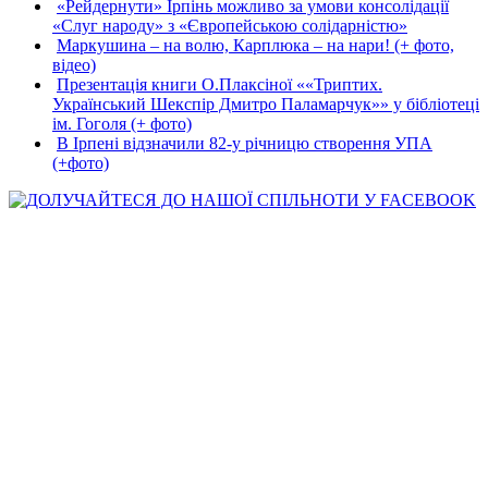
«Рейдернути» Ірпінь можливо за умови консолідації
«Слуг народу» з «Європейською солідарністю»
Маркушина – на волю, Карплюка – на нари! (+ фото,
відео)
Презентація книги О.Плаксіної ««Триптих.
Український Шекспір Дмитро Паламарчук»» у бібліотеці
ім. Гоголя (+ фото)
В Ірпені відзначили 82-у річницю створення УПА
(+фото)