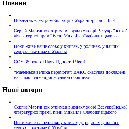
Новини
Показник електромобілізації в Україні зріс до +13%
Сергій Мартинюк отримав відзнаку жюрі Всеукраїнської
літературної премії імені Михайла Слабошпицького
Поки живе наше слово у книгах, у родинах, у наших
серцях – житиме й Україна
СОУ. 35 років. Шлях Гідності і Честі
“Маленька велика перемога”: ВАКС скасував покладені
на Тимошенко процесуальні обов’язки
Наші автори
Сергій Мартинюк отримав відзнаку жюрі Всеукраїнської
літературної премії імені Михайла Слабошпицького
Поки живе наше слово у книгах, у родинах, у наших
серцях – житиме й Україна