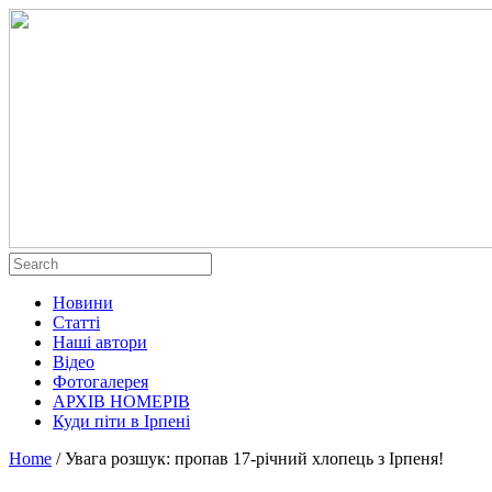
Новини
Статті
Наші автори
Відео
Фотогалерея
АРХІВ НОМЕРІВ
Куди піти в Ірпені
Home
/
Увага розшук: пропав 17-річний хлопець з Ірпеня!