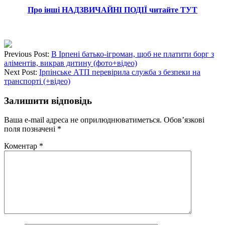
Про інші НАДЗВИЧАЙНІ ПОДІЇ читайте ТУТ
Previous Post:
В Ірпені батько-ігроман, щоб не платити борг з
аліментів, викрав дитину (фото+відео)
Next Post:
Ірпінське АТП перевірила служба з безпеки на
транспорті (+відео)
Залишити відповідь
Ваша e-mail адреса не оприлюднюватиметься.
Обов’язкові
поля позначені
*
Коментар
*