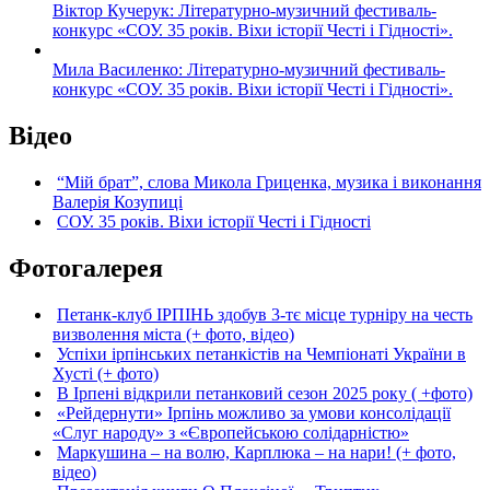
Віктор Кучерук: Літературно-музичний фестиваль-
конкурс «СОУ. 35 років. Віхи історії Честі і Гідності».
Мила Василенко: Літературно-музичний фестиваль-
конкурс «СОУ. 35 років. Віхи історії Честі і Гідності».
Відео
“Мій брат”, слова Микола Гриценка, музика і виконання
Валерія Козупиці
СОУ. 35 років. Віхи історії Честі і Гідності
Фотогалерея
Петанк-клуб ІРПІНЬ здобув 3-тє місце турніру на честь
визволення міста (+ фото, відео)
Успіхи ірпінських петанкістів на Чемпіонаті України в
Хусті (+ фото)
В Ірпені відкрили петанковий сезон 2025 року ( +фото)
«Рейдернути» Ірпінь можливо за умови консолідації
«Слуг народу» з «Європейською солідарністю»
Маркушина – на волю, Карплюка – на нари! (+ фото,
відео)