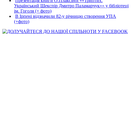
Презентація книги О.Плаксіної ««Триптих.
Український Шекспір Дмитро Паламарчук»» у бібліотеці
ім. Гоголя (+ фото)
В Ірпені відзначили 82-у річницю створення УПА
(+фото)