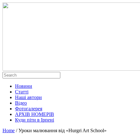
Новини
Статті
Наші автори
Відео
Фотогалерея
АРХІВ НОМЕРІВ
Куди піти в Ірпені
Home
/
Уроки малювання від «Hurgri Art School»