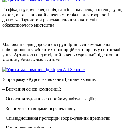
Графіка, соус, вугілля, сепія, сангіна; акварель, пастель, гуаш,
акрил, олія – широкий спектр матеріалів для творчості
дозволяє барвисто й різноманітно пізнавати світ
образотворчого мистецтва.
Малювання для дорослих в групі Ірпінь спрямоване на
співвідношення «Золотих пропорцій» у творчому світогляді
учня. Арт-школа надає гідний рівень художньої підготовки
кожному бажаючому вчитися.
У програму «Курси малювання Ірпінь» входять:
– Вивчення основ композиції;
– Освоєння художнього прийому «візуалізації»;
– Знайомство з видами перспективи;
– Співвідношення пропорцій зображуваних предметів;
– Конструктивне будова;