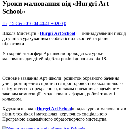
Уроки малювання від «Hurgri Art
School»
Пт, 15 Січ 2016 04:40:41 +0200
0
Школа Мистецтв «
Hurgri Art School
» – індивідуальний підхід
до учнів з урахуванням особистісних якостей та рівня
підготовки.
У творчій атмосфері Арт-школи проводяться уроки
малювання для дітей від 6-ти років і дорослих від 18.
Основне завдання Арт-школи: розвиток образного бачення
учня, розширення сприйняття просторовості навколишнього
світу, почуттів прекрасного, шляхом навчання академічним
законам композиції і моделювання форми, роботі тоном і
кольором.
Художня школа «
Hurgri Art School
» надає уроки малювання в
різних техніках і матеріалах, керуючись спеціальною
Програмою академічного образотворчого мистецтва.