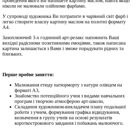
проведення якого Ви напишете картину маслом, навіть якщо
ніколи не малювали олійними фарбами.
У супроводі художника Ви потрапите в чарівний світ фарб і
легко створите власну картину маслом на полотні формату
А4.
Захоплюючий 3-х годинний арт-релакс наповнить Ваші
вихідні радісними позитивними емоціями, також написана
картина залишається з Вами і зможе порадувати рідних та
близьких.
Перше пробне заняття:
Малювання етюду натюрморту з натури олівцем на
форматі А3,
Знайомство потенційного учня з видами навчальних
програм і творчою атмосферою арт-школи,
Складання художником-викладачем плану подальшої
роботи з учнем, формування графіка відвідування,
визначення в групу учнів на основі результатів
короткострокового завдання і побажань малюючого.