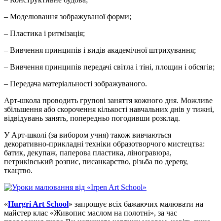
– Моделювання зображуваної форми;
– Пластика і ритмізація;
– Вивчення принципів і видів академічної штрихування;
– Вивчення принципів передачі світла і тіні, площин і обсягів;
– Передача матеріальності зображуваного.
Арт-школа проводить групові заняття кожного дня. Можливе
збільшення або скорочення кількості навчальних днів у тижні,
відвідувань занять, попередньо погодивши розклад.
У Арт-школі (за вибором учня) також вивчаються
декоративно-прикладні техніки образотворчого мистецтва:
батик, декупаж, паперова пластика, ліногравюра,
петриківський розпис, писанкарство, різьба по дереву,
ткацтво.
«
Hurgri Art School
» запрошує всіх бажаючих малювати на
майстер клас «Живопис маслом на полотні», за час