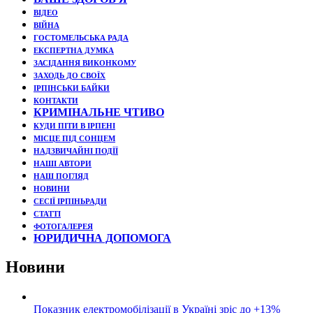
ВІДЕО
ВІЙНА
ГОСТОМЕЛЬСЬКА РАДА
ЕКСПЕРТНА ДУМКА
ЗАСІДАННЯ ВИКОНКОМУ
ЗАХОДЬ ДО СВОЇХ
ІРПІНСЬКИ БАЙКИ
КОНТАКТИ
КРИМІНАЛЬНЕ ЧТИВО
КУДИ ПІТИ В ІРПЕНІ
МІСЦЕ ПІД СОНЦЕМ
НАДЗВИЧАЙНІ ПОДЇЇ
НАШІ АВТОРИ
НАШ ПОГЛЯД
НОВИНИ
СЕСІЇ ІРПІНЬРАДИ
СТАТТІ
ФОТОГАЛЕРЕЯ
ЮРИДИЧНА ДОПОМОГА
Новини
Показник електромобілізації в Україні зріс до +13%