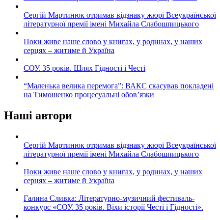
Сергій Мартинюк отримав відзнаку жюрі Всеукраїнської
літературної премії імені Михайла Слабошпицького
Поки живе наше слово у книгах, у родинах, у наших
серцях – житиме й Україна
СОУ. 35 років. Шлях Гідності і Честі
“Маленька велика перемога”: ВАКС скасував покладені
на Тимошенко процесуальні обов’язки
Наші автори
Сергій Мартинюк отримав відзнаку жюрі Всеукраїнської
літературної премії імені Михайла Слабошпицького
Поки живе наше слово у книгах, у родинах, у наших
серцях – житиме й Україна
Галина Сливка: Літературно-музичний фестиваль-
конкурс «СОУ. 35 років. Віхи історії Честі і Гідності».