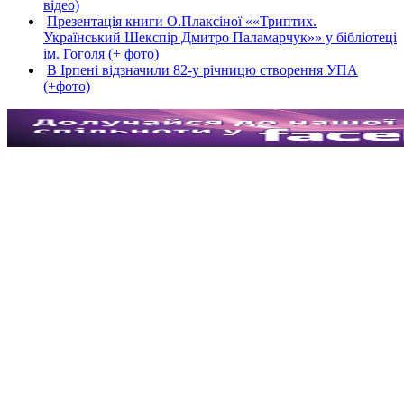
відео)
Презентація книги О.Плаксіної ««Триптих.
Український Шекспір Дмитро Паламарчук»» у бібліотеці
ім. Гоголя (+ фото)
В Ірпені відзначили 82-у річницю створення УПА
(+фото)