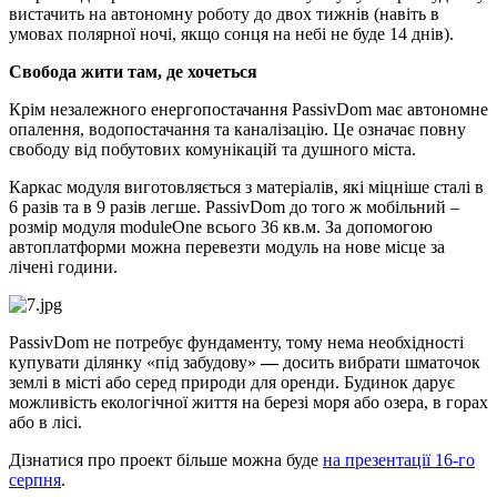
вистачить на автономну роботу до двох тижнів (навіть в
умовах полярної ночі, якщо сонця на небі не буде 14 днів).
Свобода жити там, де хочеться
Крім незалежного енергопостачання PassivDom має автономне
опалення, водопостачання та каналізацію. Це означає повну
свободу від побутових комунікацій та душного міста.
Каркас модуля виготовляється з матеріалів, які міцніше сталі в
6 разів та в 9 разів легше. PassivDom до того ж мобільний –
розмір модуля moduleOne всього 36 кв.м. За допомогою
автоплатформи можна перевезти модуль на нове місце за
лічені години.
PassivDom не потребує фундаменту, тому нема необхідності
купувати ділянку «під забудову»
—
досить вибрати шматочок
землі в місті або серед природи для оренди. Будинок дарує
можливість екологічної життя на березі моря або озера, в горах
або в лісі.
Дізнатися про проект більше можна буде
на презентації 16-го
серпня
.