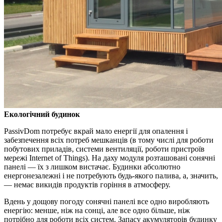
Екологічний будинок
PassivDom потребує вкрай мало енергії для опалення і
забезпечення всіх потреб мешканців (в тому числі для роботи
побутових приладів, системи вентиляції, роботи пристроїв
мережі Internet of Things). На даху модуля розташовані сонячні
панелі — їх з лишком вистачає. Будинки абсолютно
енергонезалежні і не потребують будь-якого палива, а, значить,
— немає викидів продуктів горіння в атмосферу.
Вдень у дощову погоду сонячні панелі все одно виробляють
енергію: менше, ніж на сонці, але все одно більше, ніж
потрібно для роботи всіх систем. Запасу акумуляторів будинку