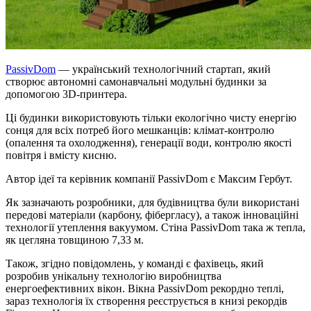
PassivDom
— український технологічний стартап, який
створює автономні самонавчальні модульні будинки за
допомогою 3D-принтера.
Ці будинки використовують тільки екологічно чисту енергію
сонця для всіх потреб його мешканців: клімат-контролю
(опалення та охолодження), генерації води, контролю якості
повітря і вмісту кисню.
Автор ідеї та керівник компанії PassivDom є Максим Гербут.
Як зазначають розробники, для будівництва були використані
передові матеріали (карбону, фібергласу), а також інноваційні
технології утеплення вакуумом. Стіна PassivDom така ж тепла,
як цегляна товщиною 7,33 м.
Також, згідно повідомлень, у команді є фахівець, який
розробив унікальну технологію виробництва
енергоефективних вікон. Вікна PassivDom рекордно теплі,
зараз технологія їх створення реєструється в книзі рекордів