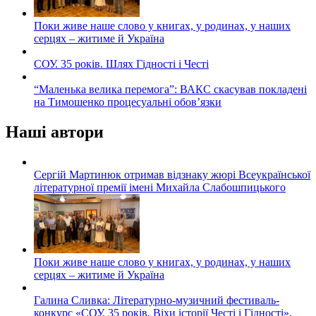
Поки живе наше слово у книгах, у родинах, у наших
серцях – житиме й Україна
СОУ. 35 років. Шлях Гідності і Честі
“Маленька велика перемога”: ВАКС скасував покладені
на Тимошенко процесуальні обов’язки
Наші автори
Сергій Мартинюк отримав відзнаку жюрі Всеукраїнської
літературної премії імені Михайла Слабошпицького
Поки живе наше слово у книгах, у родинах, у наших
серцях – житиме й Україна
Галина Сливка: Літературно-музичний фестиваль-
конкурс «СОУ. 35 років. Віхи історії Честі і Гідності».