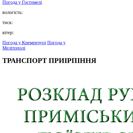
Погода у
Гостомелі
вологість:
тиск:
вітер:
Погода у Кременчуці
Погода у
Мелітополі
ТРАНСПОРТ ПРИІРПІННЯ