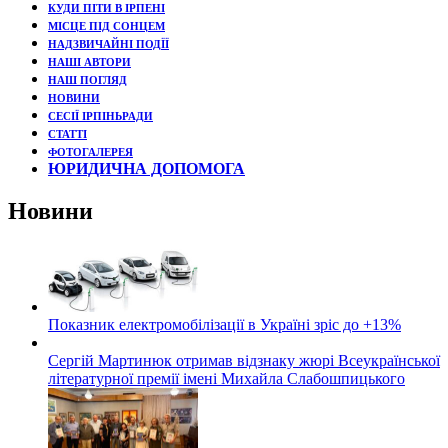
КУДИ ПІТИ В ІРПЕНІ
МІСЦЕ ПІД СОНЦЕМ
НАДЗВИЧАЙНІ ПОДЇЇ
НАШІ АВТОРИ
НАШ ПОГЛЯД
НОВИНИ
СЕСІЇ ІРПІНЬРАДИ
СТАТТІ
ФОТОГАЛЕРЕЯ
ЮРИДИЧНА ДОПОМОГА
Новини
Показник електромобілізації в Україні зріс до +13%
Сергій Мартинюк отримав відзнаку жюрі Всеукраїнської
літературної премії імені Михайла Слабошпицького