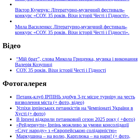
Віктор Кучерук: Літературно-музичний фестиваль-
конкурс «СОУ. 35 років. Віхи історії Честі і Гідності».
Мила Василенко: Літературно-музичний фестиваль-
конкурс «СОУ. 35 років. Віхи історії Честі і Гідності».
Відео
“Мій брат”, слова Микола Гриценка, музика і виконання
Валерія Козупиці
СОУ. 35 років. Віхи історії Честі і Гідності
Фотогалерея
Петанк-клуб ІРПІНЬ здобув 3-тє місце турніру на честь
визволення міста (+ фото, відео)
Успіхи ірпінських петанкістів на Чемпіонаті України в
Хусті (+ фото)
В Ірпені відкрили петанковий сезон 2025 року ( +фото)
«Рейдернути» Ірпінь можливо за умови консолідації
«Слуг народу» з «Європейською солідарністю»
Маркушина – на волю, Карплюка – на нари! (+ фото,