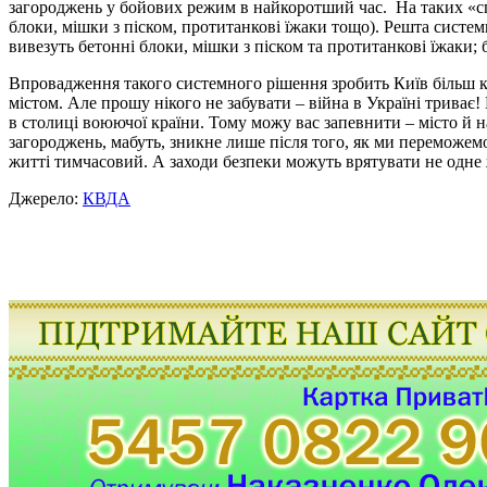
загороджень у бойових режим в найкоротший час. На таких «сп
блоки, мішки з піском, протитанкові їжаки тощо). Решта систе
вивезуть бетонні блоки, мішки з піском та протитанкові їжаки; 
Впровадження такого системного рішення зробить Київ більш 
містом. Але прошу нікого не забувати – війна в Україні триває!
в столиці воюючої країни. Тому можу вас запевнити – місто й
загороджень, мабуть, зникне лише після того, як ми переможе
житті тимчасовий. А заходи безпеки можуть врятувати не одне
Джерело:
КВДА