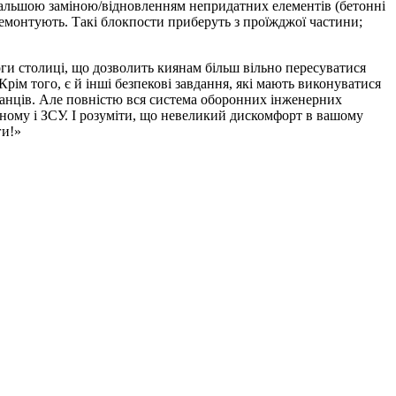
дальшою заміною/відновленням непридатних елементів (бетонні
демонтують. Такі блокпости приберуть з проїжджої частини;
и столиці, що дозволить киянам більш вільно пересуватися
Крім того, є й інші безпекові завдання, які мають виконуватися
канців. Але повністю вся система оборонних інженерних
дному і ЗСУ. І розуміти, що невеликий дискомфорт в вашому
ги!»