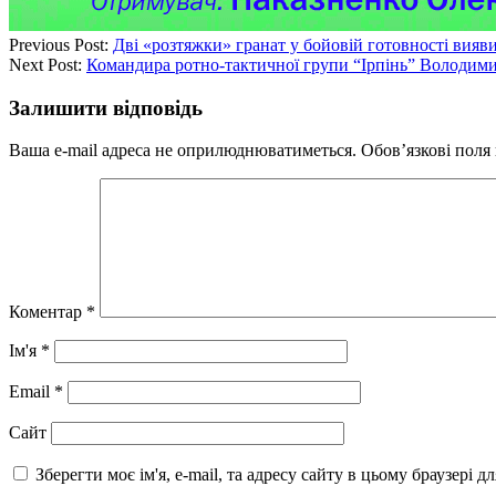
Previous Post:
Дві «розтяжки» гранат у бойовій готовності вияви
Next Post:
Командира ротно-тактичної групи “Ірпінь” Володим
Залишити відповідь
Ваша e-mail адреса не оприлюднюватиметься.
Обов’язкові поля
Коментар
*
Ім'я
*
Email
*
Сайт
Зберегти моє ім'я, e-mail, та адресу сайту в цьому браузері 