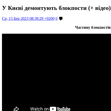
У Києві демонтують блокпости (+ відео)
Ср, 15 Бер 2023 08:39:29 +0200
0
Частину блокпостів 