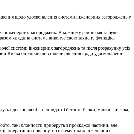
 рішення щодо удосконалення системи інженерних загороджень у
ема інженерних загороджень. В кожному районі міста були
е разом як єдина система виконує свою захисну функцію.
нуючої системи інженерних загороджень та після розрахунку усіх
борони Києва опрацювали спільне рішення щодо удосконалення
дуть вдосконалені – непридатні бетонні блоки, мішки з піском,
обто, такі блокпости приберуть з проїжджої частини, але
лиці, оперативно повернути систему таких інженерних