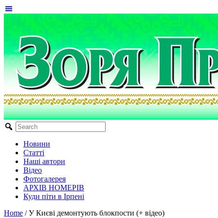
Новини
Статті
Наші автори
Відео
Фотогалерея
АРХІВ НОМЕРІВ
Куди піти в Ірпені
Home
/
У Києві демонтують блокпости (+ відео)