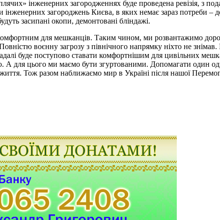
лячих» інженерних загородженнях буде проведена ревізія, з по
ми інженерних загороджень Києва, в яких немає зараз потреби – 
будуть засипані окопи, демонтовані бліндажі.
комфортним для мешканців. Таким чином, ми розвантажимо дорог
 Повністю воєнну загрозу з північного напрямку ніхто не знімав. 
 надалі буде поступово ставати комфортнішим для цивільних меш
мо. А для цього ми маємо бути згуртованими. Допомагати один о
 життя. Тож разом наближаємо мир в Україні після нашої Перемо