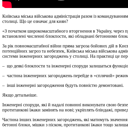
Київська міська військова адміністрація разом із командуванн
столиці. Що це означає для киян?
«З початком широкомасштабного вторгнення в Україну, через пр
встановлені численні блокпости, які обладнані бетонними блок
За рік повномасштабної війни пряма загроза бойових дій в Києві
потенційних загроз та небезпек, Київська міська військова ад
системи інженерних загороджень у столиці. На практиці це пер
– що деякі блокпости та інженерні споруди залишаться функці
– частина інженерних загороджень перейде в «сплячий» режим
– інші інженерні загородження будуть повністю демонтовані.
Якщо детальніше.
Інженерні споруди, які й надалі повинні виконувати свою безпе
протитанкові їжаки замінять на нові; укріплять бліндажі, приве
Частина інших інженерних загороджень, які матимуть значення 
бетонні блоки, мішки з піском, протитанкові їжаки тощо залиш