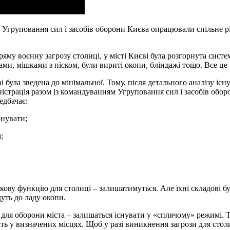
ям Угруповання сил і засобів оборони Києва опрацювали спільне
яму воєнну загрозу столиці, у місті Києві була розгорнута сист
ами, мішками з піском, були вириті окопи, бліндажі тощо. Все ц
 була зведена до мінімальної. Тому, після детального аналізу іс
міністрація разом із командуванням Угруповання сил і засобів о
едбачає:
онувати;
;
кову функцію для столиці – залишатимуться. Але їхні складові бу
дуть до ладу окопи.
для оборони міста – залишаться існувати у «сплячому» режимі. Т
ать у визначених місцях. Щоб у разі виникнення загрози для сто