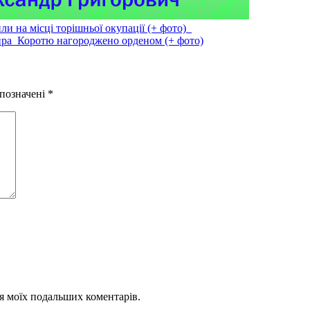
ли на місці торішньої окупації (+ фото)
ира Коротю нагороджено орденом (+ фото)
 позначені
*
для моїх подальших коментарів.