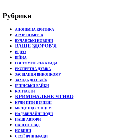
Рубрики
АНОНІМНА КРИТИКА
АРХІВ НОМЕРІВ
БУЧАНСЬКІ НОВИНИ
ВАШЕ ЗДОРОВ'Я
ВІДЕО
ВІЙНА
ГОСТОМЕЛЬСЬКА РАДА
ЕКСПЕРТНА ДУМКА
ЗАСІДАННЯ ВИКОНКОМУ
ЗАХОДЬ ДО СВОЇХ
ІРПІНСЬКИ БАЙКИ
КОНТАКТИ
КРИМІНАЛЬНЕ ЧТИВО
КУДИ ПІТИ В ІРПЕНІ
МІСЦЕ ПІД СОНЦЕМ
НАДЗВИЧАЙНІ ПОДЇЇ
НАШІ АВТОРИ
НАШ ПОГЛЯД
НОВИНИ
СЕСІЇ ІРПІНЬРАДИ