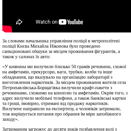
За словами начальника управління поліції в метрополітені
поліції Києва Михайла Ніконова було проведено
санкціоновані обшуки за місцем проживання фігурантів, а
також у салонах їх авто:
«У киянина ми вилучили близько 50 грамів речовини, схожої
на амфетамін, прекурсори, ваги, трубки, колби та інше
обладнання, що вказувало на організацію лабораторії з
виготовлення наркотиків. За місцем проживання жителя села
Петропавлівська-Борщагівка вилучили крафт-пакети з
речовинами, схожими на коноплю та амфетамін. Окрім того, з
адрес вилучили мобільні телефони, а також банківські картки
та гроші, імовірно, отримані від продажу наркотиків.
Вилучене направили на експертизу, а чоловіків затримали,
тож вирішується питання про обрання їм міри запобіжного
заходу».
Затриманим загрожує до десяти років позбавлення волі з