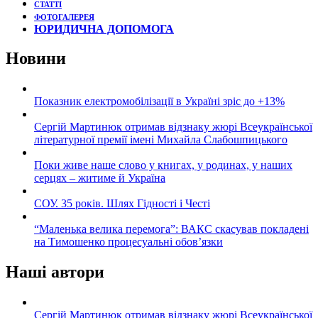
СТАТТІ
ФОТОГАЛЕРЕЯ
ЮРИДИЧНА ДОПОМОГА
Новини
Показник електромобілізації в Україні зріс до +13%
Сергій Мартинюк отримав відзнаку жюрі Всеукраїнської
літературної премії імені Михайла Слабошпицького
Поки живе наше слово у книгах, у родинах, у наших
серцях – житиме й Україна
СОУ. 35 років. Шлях Гідності і Честі
“Маленька велика перемога”: ВАКС скасував покладені
на Тимошенко процесуальні обов’язки
Наші автори
Сергій Мартинюк отримав відзнаку жюрі Всеукраїнської