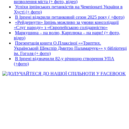
визволення міста (+ фото, відео)
Успіхи ірпінських петанкістів на Чемпіонаті України в
Хусті (+ фото)
В Ірпені відкрили петанковий сезон 2025 року ( +фото)
«Рейдернути» Ірпінь можливо за умови консолідації
«Слуг народу» з «Європейською солідарністю»
Маркушина – на волю, Карплюка – на нари! (+ фото,
відео)
Презентація книги О.Плаксіної ««Триптих.
Український Шекспір Дмитро Паламарчук»» у бібліотеці
ім. Гоголя (+ фото)
В Ірпені відзначили 82-у річницю створення УПА
(+фото)