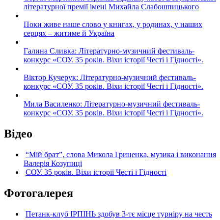
літературної премії імені Михайла Слабошпицького
Поки живе наше слово у книгах, у родинах, у наших
серцях – житиме й Україна
Галина Сливка: Літературно-музичний фестиваль-
конкурс «СОУ. 35 років. Віхи історії Честі і Гідності».
Віктор Кучерук: Літературно-музичний фестиваль-
конкурс «СОУ. 35 років. Віхи історії Честі і Гідності».
Мила Василенко: Літературно-музичний фестиваль-
конкурс «СОУ. 35 років. Віхи історії Честі і Гідності».
Відео
“Мій брат”, слова Микола Гриценка, музика і виконання
Валерія Козупиці
СОУ. 35 років. Віхи історії Честі і Гідності
Фотогалерея
Петанк-клуб ІРПІНЬ здобув 3-тє місце турніру на честь