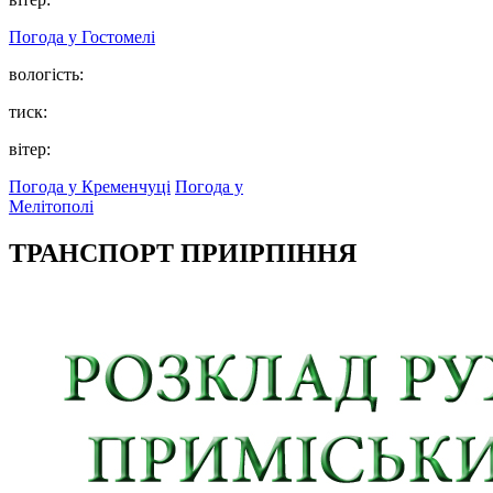
Погода у
Гостомелі
вологість:
тиск:
вітер:
Погода у Кременчуці
Погода у
Мелітополі
ТРАНСПОРТ ПРИІРПІННЯ