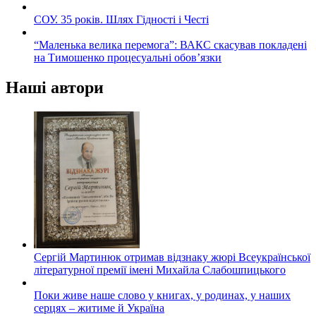
СОУ. 35 років. Шлях Гідності і Честі
“Маленька велика перемога”: ВАКС скасував покладені
на Тимошенко процесуальні обов’язки
Наші автори
Сергій Мартинюк отримав відзнаку жюрі Всеукраїнської
літературної премії імені Михайла Слабошпицького
Поки живе наше слово у книгах, у родинах, у наших
серцях – житиме й Україна