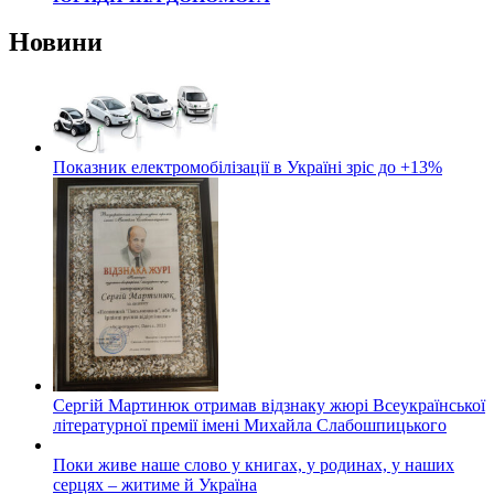
Новини
Показник електромобілізації в Україні зріс до +13%
Сергій Мартинюк отримав відзнаку жюрі Всеукраїнської
літературної премії імені Михайла Слабошпицького
Поки живе наше слово у книгах, у родинах, у наших
серцях – житиме й Україна