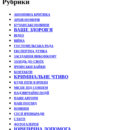
Рубрики
АНОНІМНА КРИТИКА
АРХІВ НОМЕРІВ
БУЧАНСЬКІ НОВИНИ
ВАШЕ ЗДОРОВ'Я
ВІДЕО
ВІЙНА
ГОСТОМЕЛЬСЬКА РАДА
ЕКСПЕРТНА ДУМКА
ЗАСІДАННЯ ВИКОНКОМУ
ЗАХОДЬ ДО СВОЇХ
ІРПІНСЬКИ БАЙКИ
КОНТАКТИ
КРИМІНАЛЬНЕ ЧТИВО
КУДИ ПІТИ В ІРПЕНІ
МІСЦЕ ПІД СОНЦЕМ
НАДЗВИЧАЙНІ ПОДЇЇ
НАШІ АВТОРИ
НАШ ПОГЛЯД
НОВИНИ
СЕСІЇ ІРПІНЬРАДИ
СТАТТІ
ФОТОГАЛЕРЕЯ
ЮРИДИЧНА ДОПОМОГА