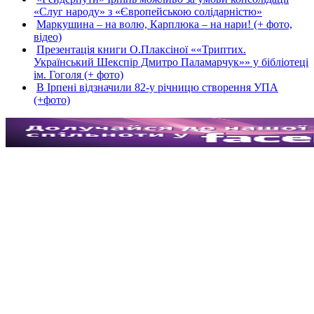
«Слуг народу» з «Європейською солідарністю»
Маркушина – на волю, Карплюка – на нари! (+ фото,
відео)
Презентація книги О.Плаксіної ««Триптих.
Український Шекспір Дмитро Паламарчук»» у бібліотеці
ім. Гоголя (+ фото)
В Ірпені відзначили 82-у річницю створення УПА
(+фото)