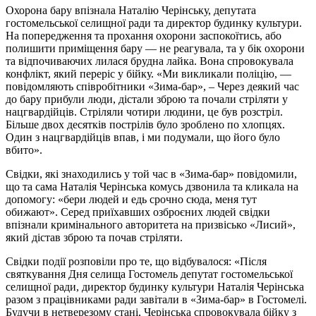
Охорона бару впізнала Наталію Черінську, депутата
гостомельської селищної ради та директор будинку культури.
На попередження та прохання охорони заспокоїтись, або
полишити приміщення бару — не реагувала, та у бік охорони
та відпочиваючих лилася брудна лайка. Вона спровокувала
конфлікт, який переріс у бійку. «Ми викликали поліцію, —
повідомляють співробітники «Зима-бар», – Через деякий час
до бару прибули люди, дістали зброю та почали стріляти у
нацгвардійців. Стріляли чотири людини, це був розстріл.
Більше двох десятків пострілів було зроблено по хлопцях.
Один з нацгвардійців впав, і ми подумали, що його було
вбито».
Свідки, які знаходились у той час в «Зима-бар» повідомили,
що та сама Наталія Черінська комусь дзвонила та кликала на
допомогу: «бери людей и едь срочно сюда, меня тут
обижают». Серед приїхавших озброєних людей свідки
впізнали кримінального авторитета на призвісько «Лисий»,
який дістав зброю та почав стріляти.
Свідки події розповіли про те, що відбувалося: «Після
святкування Дня селища Гостомель депутат гостомельської
селищної ради, директор будинку культури Наталія Черінська
разом з працівниками ради завітали в «Зима-бар» в Гостомелі.
Будучи в нетверезому стані, Черінська спровокувала бійку з