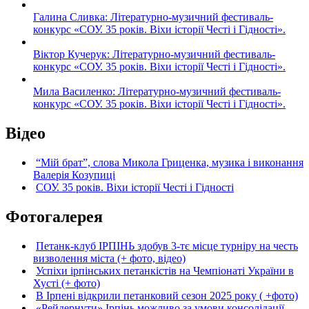
Галина Сливка: Літературно-музичний фестиваль-
конкурс «СОУ. 35 років. Віхи історії Честі і Гідності».
Віктор Кучерук: Літературно-музичний фестиваль-
конкурс «СОУ. 35 років. Віхи історії Честі і Гідності».
Мила Василенко: Літературно-музичний фестиваль-
конкурс «СОУ. 35 років. Віхи історії Честі і Гідності».
Відео
“Мій брат”, слова Микола Гриценка, музика і виконання
Валерія Козупиці
СОУ. 35 років. Віхи історії Честі і Гідності
Фотогалерея
Петанк-клуб ІРПІНЬ здобув 3-тє місце турніру на честь
визволення міста (+ фото, відео)
Успіхи ірпінських петанкістів на Чемпіонаті України в
Хусті (+ фото)
В Ірпені відкрили петанковий сезон 2025 року ( +фото)
«Рейдернути» Ірпінь можливо за умови консолідації