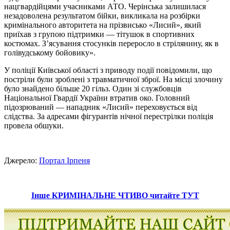
нацгвардійцями учасниками АТО. Черінська залишилася
незадоволена результатом бійки, викликала на розбірки
кримінального авторитета на прізвисько «Лисий», який
приїхав з групою підтримки — тітушок в спортивних
костюмах. З’ясування стосунків переросло в стрілянину, як в
голівудському бойовику».
У поліції Київської області з приводу події повідомили, що
постріли були зроблені з травматичної зброї. На місці злочину
було знайдено більше 20 гільз. Один зі службовців
Національної Гвардії України втратив око. Головний
підозрюваний — нападник «Лисий» переховується від
слідства. За адресами фігурантів нічної перестрілки поліція
провела обшуки.
Джерело:
Портал Ірпеня
Інше КРИМІНАЛЬНЕ ЧТИВО читайте ТУТ