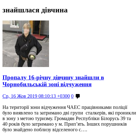
знайшлася дівчина
Пропалу 16-річну дівчину знайшли в
Чорнобильській зоні відчуження
Ср, 16 Жов 2019 08:10:13 +0300
0
На території зони відчуження ЧАЕС працівниками поліції
було виявлено та затримано дві групи сталкерів, які проникли
в зону з метою туризму. Громадян Республіки Білорусь 39 та
40 років було затримано у м. Прип’ять. Інших порушників
було знайдено поблизу відселеного с….