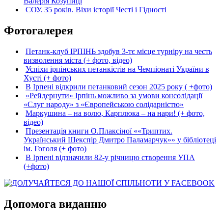
Валерія Козупиці
СОУ. 35 років. Віхи історії Честі і Гідності
Фотогалерея
Петанк-клуб ІРПІНЬ здобув 3-тє місце турніру на честь
визволення міста (+ фото, відео)
Успіхи ірпінських петанкістів на Чемпіонаті України в
Хусті (+ фото)
В Ірпені відкрили петанковий сезон 2025 року ( +фото)
«Рейдернути» Ірпінь можливо за умови консолідації
«Слуг народу» з «Європейською солідарністю»
Маркушина – на волю, Карплюка – на нари! (+ фото,
відео)
Презентація книги О.Плаксіної ««Триптих.
Український Шекспір Дмитро Паламарчук»» у бібліотеці
ім. Гоголя (+ фото)
В Ірпені відзначили 82-у річницю створення УПА
(+фото)
Допомога виданню