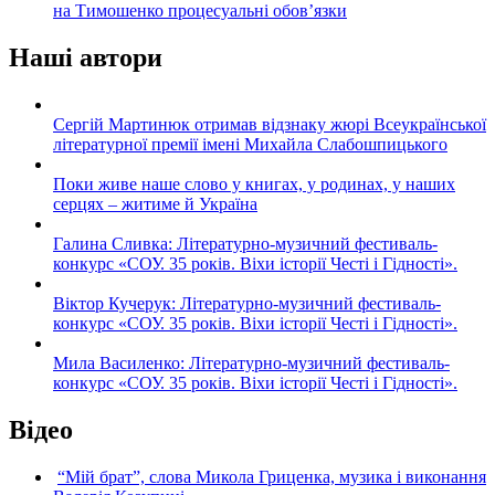
на Тимошенко процесуальні обов’язки
Наші автори
Сергій Мартинюк отримав відзнаку жюрі Всеукраїнської
літературної премії імені Михайла Слабошпицького
Поки живе наше слово у книгах, у родинах, у наших
серцях – житиме й Україна
Галина Сливка: Літературно-музичний фестиваль-
конкурс «СОУ. 35 років. Віхи історії Честі і Гідності».
Віктор Кучерук: Літературно-музичний фестиваль-
конкурс «СОУ. 35 років. Віхи історії Честі і Гідності».
Мила Василенко: Літературно-музичний фестиваль-
конкурс «СОУ. 35 років. Віхи історії Честі і Гідності».
Відео
“Мій брат”, слова Микола Гриценка, музика і виконання