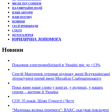
МІСЦЕ ПІД СОНЦЕМ
НАДЗВИЧАЙНІ ПОДЇЇ
НАШІ АВТОРИ
НАШ ПОГЛЯД
НОВИНИ
СЕСІЇ ІРПІНЬРАДИ
СТАТТІ
ФОТОГАЛЕРЕЯ
ЮРИДИЧНА ДОПОМОГА
Новини
Показник електромобілізації в Україні зріс до +13%
Сергій Мартинюк отримав відзнаку жюрі Всеукраїнської
літературної премії імені Михайла Слабошпицького
Поки живе наше слово у книгах, у родинах, у наших
серцях – житиме й Україна
СОУ. 35 років. Шлях Гідності і Честі
“Маленька велика перемога”: ВАКС скасував покладені