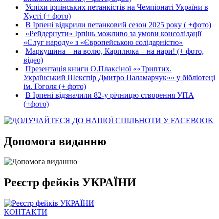
Успіхи ірпінських петанкістів на Чемпіонаті України в
Хусті (+ фото)
В Ірпені відкрили петанковий сезон 2025 року ( +фото)
«Рейдернути» Ірпінь можливо за умови консолідації
«Слуг народу» з «Європейською солідарністю»
Маркушина – на волю, Карплюка – на нари! (+ фото,
відео)
Презентація книги О.Плаксіної ««Триптих.
Український Шекспір Дмитро Паламарчук»» у бібліотеці
ім. Гоголя (+ фото)
В Ірпені відзначили 82-у річницю створення УПА
(+фото)
Допомога виданню
Реєстр фейків УКРАЇНИ
КОНТАКТИ