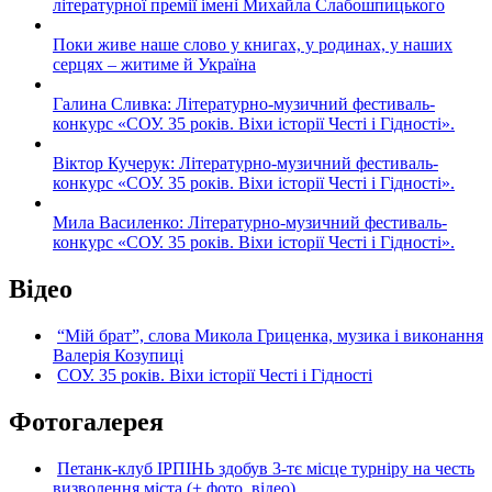
літературної премії імені Михайла Слабошпицького
Поки живе наше слово у книгах, у родинах, у наших
серцях – житиме й Україна
Галина Сливка: Літературно-музичний фестиваль-
конкурс «СОУ. 35 років. Віхи історії Честі і Гідності».
Віктор Кучерук: Літературно-музичний фестиваль-
конкурс «СОУ. 35 років. Віхи історії Честі і Гідності».
Мила Василенко: Літературно-музичний фестиваль-
конкурс «СОУ. 35 років. Віхи історії Честі і Гідності».
Відео
“Мій брат”, слова Микола Гриценка, музика і виконання
Валерія Козупиці
СОУ. 35 років. Віхи історії Честі і Гідності
Фотогалерея
Петанк-клуб ІРПІНЬ здобув 3-тє місце турніру на честь
визволення міста (+ фото, відео)