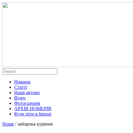
Новини
Статті
Наші автори
Відео
Фотогалерея
АРХІВ НОМЕРІВ
Куди піти в Ірпені
Home
/
заборона куріння