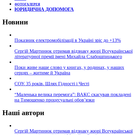
ФОТОГАЛЕРЕЯ
ЮРИДИЧНА ДОПОМОГА
Новини
Показник електромобілізації в Україні зріс до +13%
Сергій Мартинюк отримав відзнаку жюрі Всеукраїнської
літературної премії імені Михайла Слабошпицького
Поки живе наше слово у книгах, у родинах, у наших
серцях – житиме й Україна
СОУ. 35 років. Шлях Гідності і Честі
“Маленька велика перемога”: ВАКС скасував покладені
на Тимошенко процесуальні обов’язки
Наші автори
Сергій Мартинюк отримав відзнаку жюрі Всеукраїнської