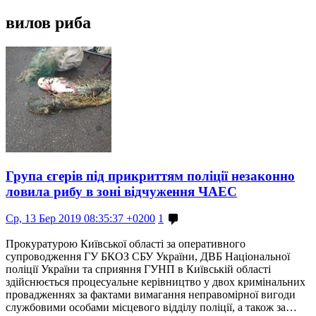
вилов риба
Група єгерів під прикриттям поліції незаконно
ловила рибу в зоні відчуження ЧАЕС
Ср, 13 Бер 2019 08:35:37 +0200
1
Прокуратурою Київської області за оперативного
супроводження ГУ БКОЗ СБУ України, ДВБ Національної
поліції України та сприяння ГУНП в Київській області
здійснюється процесуальне керівництво у двох кримінальних
провадженнях за фактами вимагання неправомірної вигоди
службовими особами місцевого відділу поліції, а також за…