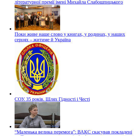
літературної премії імені Михайла Слабошпицького
Поки живе наше слово у книгах, у родинах, у наших
серцях – житиме й Україна
СОУ. 35 років. Шлях Гідності і Честі
“Маленька велика перемога”: ВАКС скасував покладені