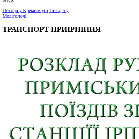
Погода у Кременчуці
Погода у
Мелітополі
ТРАНСПОРТ ПРИІРПІННЯ