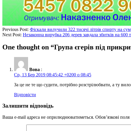
Previous Post:
Фіскали вилучили 322 тисячі літрів спирту на сум
Next Post:
Незаконна вирубка 206 дерев завдала збитків на 600 
One thought on “
Група єгерів під прикр
Вова
:
Ср, 13 Бер 2019 08:45:42 +0200 о 08:45
За це не те що судити, потрібно розстрілюбвати, а ту вил
Відповісти
Залишити відповідь
Ваша e-mail адреса не оприлюднюватиметься.
Обов’язкові поля