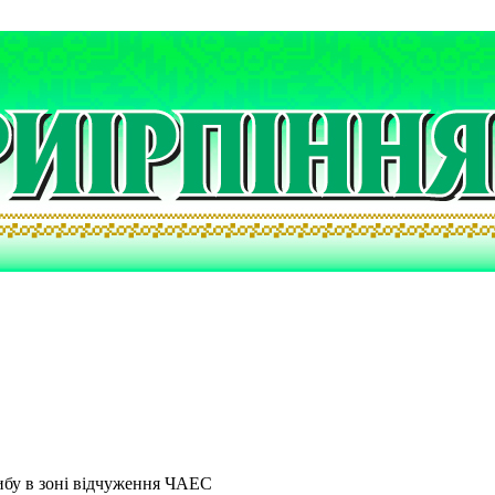
рибу в зоні відчуження ЧАЕС