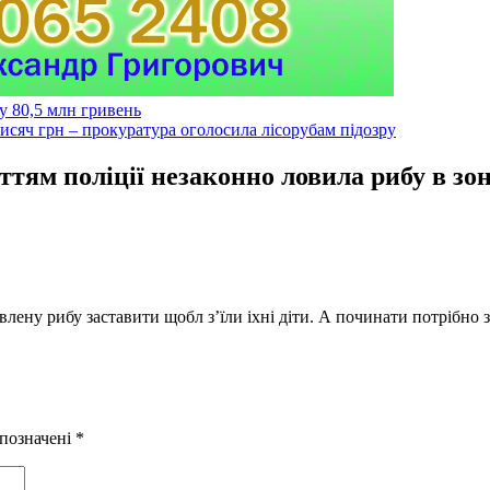
у 80,5 млн гривень
тисяч грн – прокуратура оголосила лісорубам підозру
иттям поліції незаконно ловила рибу в з
овлену рибу заставити щобл з’їли іхні діти. А починати потрібно 
 позначені
*