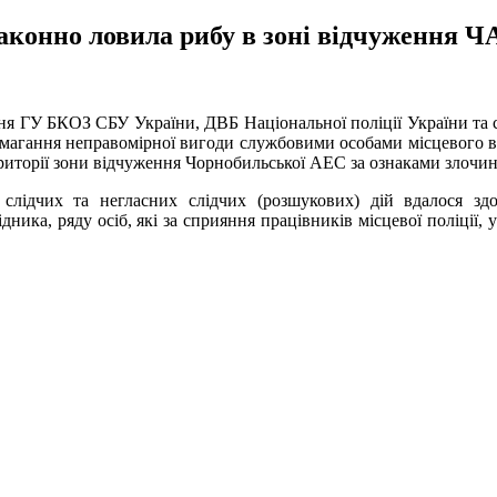
езаконно ловила рибу в зоні відчуження 
ня ГУ БКОЗ СБУ України, ДВБ Національної поліції України та 
агання неправомірної вигоди службовими особами місцевого від
орії зони відчуження Чорнобильської АЕС за ознаками злочинів, 
слідчих та негласних слідчих (розшукових) дій вдалося здо
ника, ряду осіб, які за сприяння працівників місцевої поліції,