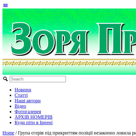
Новини
Статті
Наші автори
Відео
Фотогалерея
АРХІВ НОМЕРІВ
Куди піти в Ірпені
Home
/
Група єгерів під прикриттям поліції незаконно ловила 