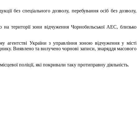
кції без спеціального дозволу, перебування осіб без дозволу,
о на території зони відчуження Чорнобильської АЕС, близько
ому агентстві України з управління зоною відчуження у місті
нику. Виявлено та вилучено чорнові записи, знаряддя масового
ісцевої поліції, які покривали таку протиправну діяльність.