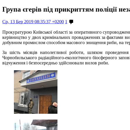
Група єгерів під прикриттям поліції н
Ср, 13 Бер 2019 08:35:37 +0200
1
Прокуратурою Київської області за оперативного супроводжен
керівництво у двох кримінальних провадженнях за фактами вим
добувним промислом способом масового знищення риби, на терит
За шість місяців наполегливої роботи, шляхом проведення 
Чорнобильського радіаційного-екологічного біосферного заповід
відчуження і безпосередньо здійснювали вилов риби.