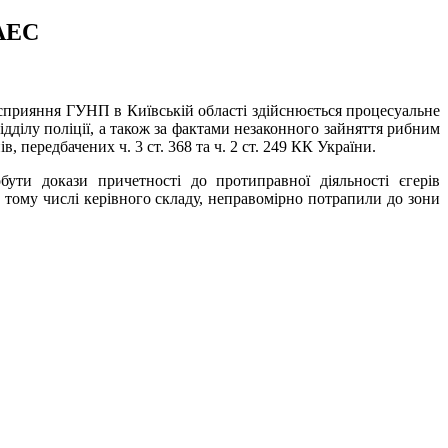
ЧАЕС
сприяння ГУНП в Київській області здійснюється процесуальне
ділу поліції, а також за фактами незаконного зайняття рибним
передбачених ч. 3 ст. 368 та ч. 2 ст. 249 КК України.
бути докази причетності до протиправної діяльності єгерів
 у тому числі керівного складу, неправомірно потрапили до зони