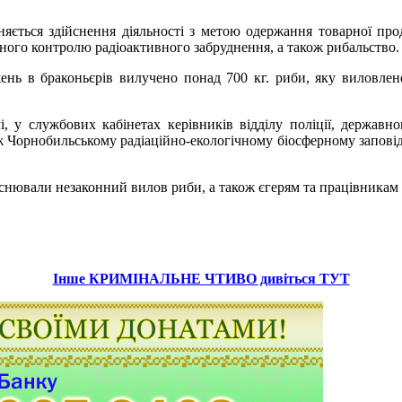
ється здійснення діяльності з метою одержання товарної проду
чного контролю радіоактивного забруднення, а також рибальство.
ень в браконьєрів вилучено понад 700 кг. риби, яку виловлен
і, у службових кабінетах керівників відділу поліції, державн
 Чорнобильському радіаційно-екологічному біосферному заповід
снювали незаконний вилов риби, а також єгерям та працівникам м
Інше КРИМІНАЛЬНЕ ЧТИВО дивіться ТУТ