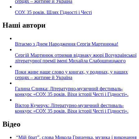
серцях – житиме й Україна
СОУ. 35 років. Шлях Гідності і Честі
Наші автори
Вітаємо з Днем Народження Сергія Мартинюка!
Сергій Мартинюк отримав відзнаку жюрі Всеукраїнської
літературної премії імені Михайла Слабошпицького
Поки живе наше слово у книгах, у родинах, у наших
серцях – житиме й Україна
Галина Сливка: Літературно-музичний фестиваль-
конкурс «СОУ. 35 років. Віхи історії Честі і Гідності».
Віктор Кучерук: Літературно-музичний фестиваль-
конкурс «СОУ. 35 років. Віхи історії Честі і Гідності».
Відео
“Мій брат”, слова Микола Гриценка, музика і виконання