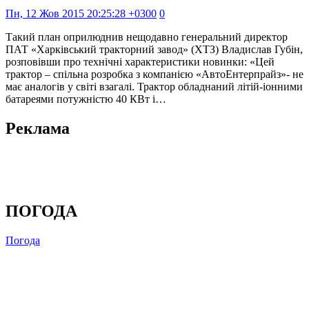
Пн, 12 Жов 2015 20:25:28 +0300
0
Такий план оприлюднив нещодавно генеральний директор
ПАТ «Харківський тракторний завод» (ХТЗ) Владислав Губін,
розповівши про технічні характеристики новинки: «Цей
трактор – спільна розробка з компанією «АвтоЕнтерпрайз»- не
має аналогів у світі взагалі. Трактор обладнаний літій-іонними
батареями потужністю 40 КВт і…
Реклама
ПОГОДА
Погода