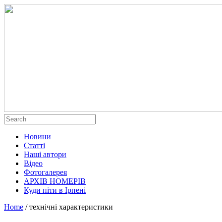
Новини
Статті
Наші автори
Відео
Фотогалерея
АРХІВ НОМЕРІВ
Куди піти в Ірпені
Home
/
технічні характеристики