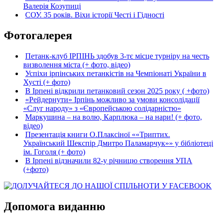
Валерія Козупиці
СОУ. 35 років. Віхи історії Честі і Гідності
Фотогалерея
Петанк-клуб ІРПІНЬ здобув 3-тє місце турніру на честь
визволення міста (+ фото, відео)
Успіхи ірпінських петанкістів на Чемпіонаті України в
Хусті (+ фото)
В Ірпені відкрили петанковий сезон 2025 року ( +фото)
«Рейдернути» Ірпінь можливо за умови консолідації
«Слуг народу» з «Європейською солідарністю»
Маркушина – на волю, Карплюка – на нари! (+ фото,
відео)
Презентація книги О.Плаксіної ««Триптих.
Український Шекспір Дмитро Паламарчук»» у бібліотеці
ім. Гоголя (+ фото)
В Ірпені відзначили 82-у річницю створення УПА
(+фото)
Допомога виданню