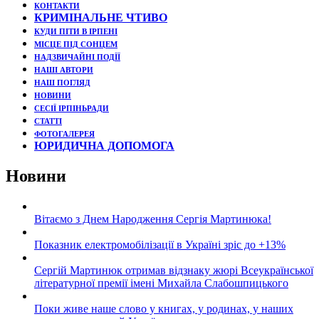
КОНТАКТИ
КРИМІНАЛЬНЕ ЧТИВО
КУДИ ПІТИ В ІРПЕНІ
МІСЦЕ ПІД СОНЦЕМ
НАДЗВИЧАЙНІ ПОДЇЇ
НАШІ АВТОРИ
НАШ ПОГЛЯД
НОВИНИ
СЕСІЇ ІРПІНЬРАДИ
СТАТТІ
ФОТОГАЛЕРЕЯ
ЮРИДИЧНА ДОПОМОГА
Новини
Вітаємо з Днем Народження Сергія Мартинюка!
Показник електромобілізації в Україні зріс до +13%
Сергій Мартинюк отримав відзнаку жюрі Всеукраїнської
літературної премії імені Михайла Слабошпицького
Поки живе наше слово у книгах, у родинах, у наших