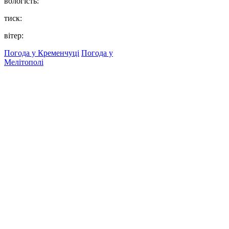
вологість:
тиск:
вітер:
Погода у Кременчуці
Погода у
Мелітополі