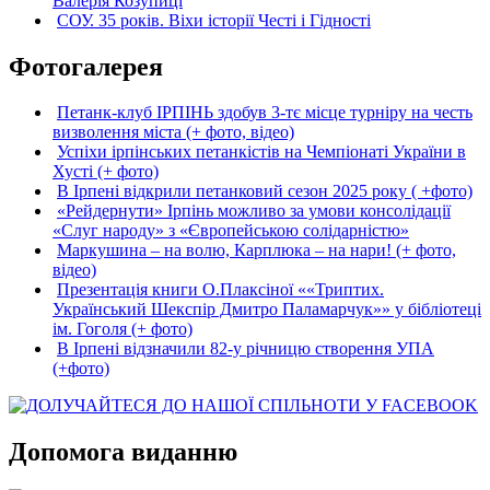
Валерія Козупиці
СОУ. 35 років. Віхи історії Честі і Гідності
Фотогалерея
Петанк-клуб ІРПІНЬ здобув 3-тє місце турніру на честь
визволення міста (+ фото, відео)
Успіхи ірпінських петанкістів на Чемпіонаті України в
Хусті (+ фото)
В Ірпені відкрили петанковий сезон 2025 року ( +фото)
«Рейдернути» Ірпінь можливо за умови консолідації
«Слуг народу» з «Європейською солідарністю»
Маркушина – на волю, Карплюка – на нари! (+ фото,
відео)
Презентація книги О.Плаксіної ««Триптих.
Український Шекспір Дмитро Паламарчук»» у бібліотеці
ім. Гоголя (+ фото)
В Ірпені відзначили 82-у річницю створення УПА
(+фото)
Допомога виданню