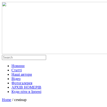
Новини
Статті
Наші автори
Відео
Фотогалерея
АРХІВ НОМЕРІВ
Куди піти в Ірпені
Home
/
семінар