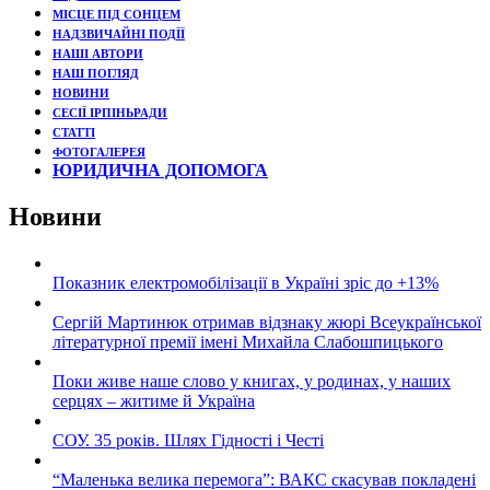
МІСЦЕ ПІД СОНЦЕМ
НАДЗВИЧАЙНІ ПОДЇЇ
НАШІ АВТОРИ
НАШ ПОГЛЯД
НОВИНИ
СЕСІЇ ІРПІНЬРАДИ
СТАТТІ
ФОТОГАЛЕРЕЯ
ЮРИДИЧНА ДОПОМОГА
Новини
Показник електромобілізації в Україні зріс до +13%
Сергій Мартинюк отримав відзнаку жюрі Всеукраїнської
літературної премії імені Михайла Слабошпицького
Поки живе наше слово у книгах, у родинах, у наших
серцях – житиме й Україна
СОУ. 35 років. Шлях Гідності і Честі
“Маленька велика перемога”: ВАКС скасував покладені