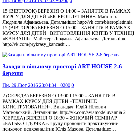
Пн, 14 Бер 2016 19:57:03 +0200
0
15 (ВІВТОРОК) БЕРЕЗНЯ О 14:00 – ЗАНЯТТЯ В РАМКАХ
КУРСУ ДЛЯ ДІТЕЙ «БІСЕРОПЛЕТІННЯ». Майстер:
Людмила Афанасьєва. Детальніше: http://vk.com/biseropletinnia
15 (ВІВТОРОК) БЕРЕЗНЯ О 15:00 – ЗАНЯТТЯ В РАМКАХ
КУРСУ ДЛЯ ДІТЕЙ «ВИГОТОВЛЕННЯ КВІТІВ У ТЕХНІЦІ
«КАНЗАШІ». Майстер: Людмила Афанасьєва. Детальніше:
http://vk.com/prykrasy_kanzashi…
Заходи в вільному просторі ART HOUSE 2-6
березня
Пн, 29 Лют 2016 23:04:34 +0200
0
2 (СЕРЕДА) БЕРЕЗНЯ О 13:00 І 15:00 – ЗАНЯТТЯ В
РАМКАХ КУРСУ ДЛЯ ДІТЕЙ «ТЕХНІЧНЕ
КОНСТРУЮВАННЯ». Викладач: Юрій Нілович
Матковський. Детальніше: http://vk.com/aviamodeluvannia 2
(СЕРЕДА) БЕРЕЗНЯ О 18:30 – ЖІНОЧИЙ СЕМІНАР
«БАТЬКО І ДОЧКА». Групу проводить практикуючий
психолог, психоаналітик Юлія Махова. Детальніше:…