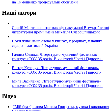
на Тимошенко процесуальні обов’язки
Наші автори
Сергій Мартинюк отримав відзнаку жюрі Всеукраїнської
літературної премії імені Михайла Слабошпицького
Поки живе наше слово у книгах, у родинах, у наших
серцях – житиме й Україна
Галина Сливка: Літературно-музичний фестиваль-
конкурс «СОУ. 35 років. Віхи історії Честі і Гідності».
Віктор Кучерук: Літературно-музичний фестиваль-
конкурс «СОУ. 35 років. Віхи історії Честі і Гідності».
Мила Василенко: Літературно-музичний фестиваль-
конкурс «СОУ. 35 років. Віхи історії Честі і Гідності».
Відео
“Мій брат”, слова Микола Гриценка, музика і виконання