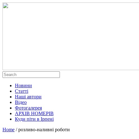
Новини
Статті
Наші автори
Відео
Фотогалерея
АРХІВ НОМЕРІВ
Куди піти в Ірпені
Home
/
розливо-наливні роботи