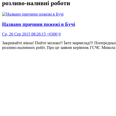
розливо-наливні роботи
Названо причини пожежі в Бучі
Ср, 26 Сер 2015 08:26:15 +0300
0
Закривайте вікна! Пийте молоко!! Їжте мармелад!!! Попереднь
розливо-наливних робіт. Про це заявив керівник ГСЧС Микола 