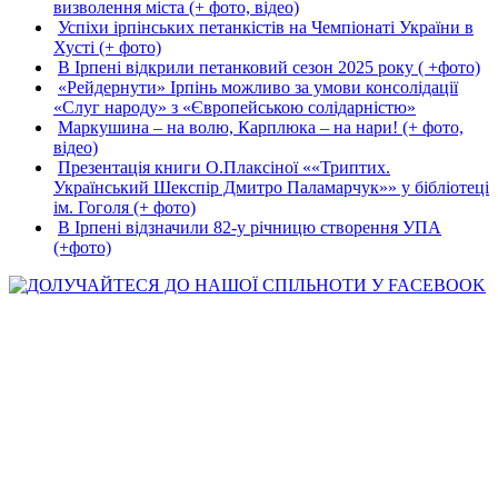
визволення міста (+ фото, відео)
Успіхи ірпінських петанкістів на Чемпіонаті України в
Хусті (+ фото)
В Ірпені відкрили петанковий сезон 2025 року ( +фото)
«Рейдернути» Ірпінь можливо за умови консолідації
«Слуг народу» з «Європейською солідарністю»
Маркушина – на волю, Карплюка – на нари! (+ фото,
відео)
Презентація книги О.Плаксіної ««Триптих.
Український Шекспір Дмитро Паламарчук»» у бібліотеці
ім. Гоголя (+ фото)
В Ірпені відзначили 82-у річницю створення УПА
(+фото)