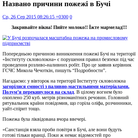
Названо причини пожежі в Бучі
Ср, 26 Сер 2015 08:26:15 +0300
0
Закривайте вікна! Пийте молоко!! Їжте мармелад!!!
Попередньою причиною виникнення пожежі Бучі на території
«Інституту скловолокна» є порушення правил безпеки під час
проведення розливо-наливних робіт. Про це заявив керівник
ГСЧС Микола Чечоткін, пишуть “Подробности”.
Нагадаємо: у вівторок на території Інституту скловолокна
загорілися ємності з паливно-мастильними матеріалами.
Полум’я перекинулося на склад
. В цілому вогнем було
охоплено 250 куб. метрів різноманітних речовин. Головний
рятувальник країни повідомив, що горіла оліфа, розчинники,
уайт-спірит тощо.
Пожежа була ліквідована вчора ввечері.
«Санстанція взяла проби повітря в Бучі, але вони будуть
готові тільки вранці. Поки ж немає відомостей про