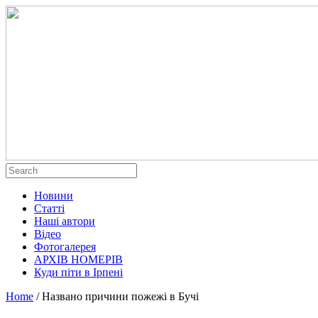
Новини
Статті
Наші автори
Відео
Фотогалерея
АРХІВ НОМЕРІВ
Куди піти в Ірпені
Home
/
Названо причини пожежі в Бучі