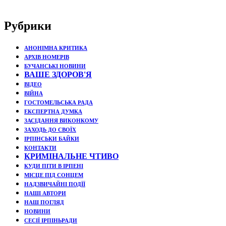
Рубрики
АНОНІМНА КРИТИКА
АРХІВ НОМЕРІВ
БУЧАНСЬКІ НОВИНИ
ВАШЕ ЗДОРОВ'Я
ВІДЕО
ВІЙНА
ГОСТОМЕЛЬСЬКА РАДА
ЕКСПЕРТНА ДУМКА
ЗАСІДАННЯ ВИКОНКОМУ
ЗАХОДЬ ДО СВОЇХ
ІРПІНСЬКИ БАЙКИ
КОНТАКТИ
КРИМІНАЛЬНЕ ЧТИВО
КУДИ ПІТИ В ІРПЕНІ
МІСЦЕ ПІД СОНЦЕМ
НАДЗВИЧАЙНІ ПОДЇЇ
НАШІ АВТОРИ
НАШ ПОГЛЯД
НОВИНИ
СЕСІЇ ІРПІНЬРАДИ