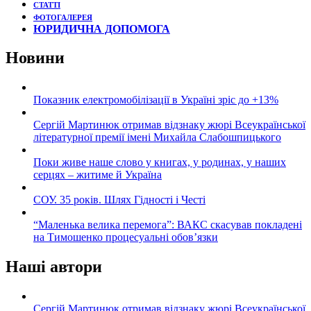
СТАТТІ
ФОТОГАЛЕРЕЯ
ЮРИДИЧНА ДОПОМОГА
Новини
Показник електромобілізації в Україні зріс до +13%
Сергій Мартинюк отримав відзнаку жюрі Всеукраїнської
літературної премії імені Михайла Слабошпицького
Поки живе наше слово у книгах, у родинах, у наших
серцях – житиме й Україна
СОУ. 35 років. Шлях Гідності і Честі
“Маленька велика перемога”: ВАКС скасував покладені
на Тимошенко процесуальні обов’язки
Наші автори
Сергій Мартинюк отримав відзнаку жюрі Всеукраїнської