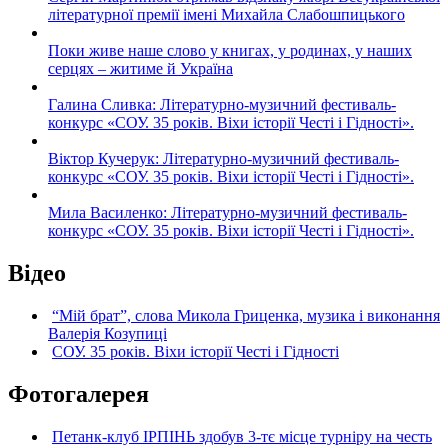
літературної премії імені Михайла Слабошпицького
Поки живе наше слово у книгах, у родинах, у наших
серцях – житиме й Україна
Галина Сливка: Літературно-музичний фестиваль-
конкурс «СОУ. 35 років. Віхи історії Честі і Гідності».
Віктор Кучерук: Літературно-музичний фестиваль-
конкурс «СОУ. 35 років. Віхи історії Честі і Гідності».
Мила Василенко: Літературно-музичний фестиваль-
конкурс «СОУ. 35 років. Віхи історії Честі і Гідності».
Відео
“Мій брат”, слова Микола Гриценка, музика і виконання
Валерія Козупиці
СОУ. 35 років. Віхи історії Честі і Гідності
Фотогалерея
Петанк-клуб ІРПІНЬ здобув 3-тє місце турніру на честь