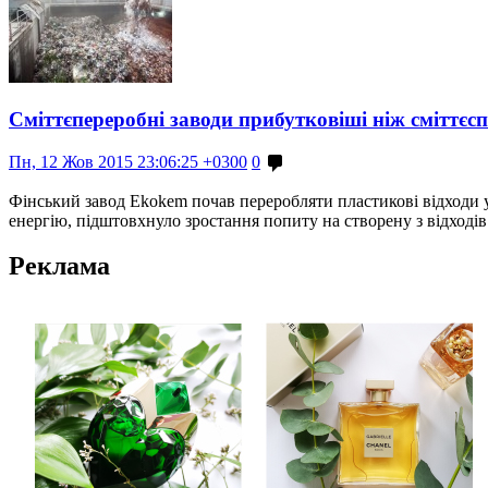
Сміттєпереробні заводи прибутковіші ніж сміттєсп
Пн, 12 Жов 2015 23:06:25 +0300
0
Фінський завод Ekokem почав переробляти пластикові відходи у
енергію, підштовхнуло зростання попиту на створену з відході
Реклама