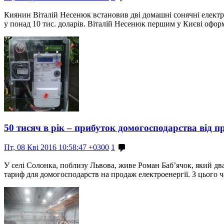
Киянин Віталій Несенюк встановив дві домашні сонячні електрос
у понад 10 тис. доларів. Віталій Несенюк першим у Києві офор
50 тисяч в рік – прибуток домогосподарства від п
Пт, 08 Кві 2016 10:58:47 +0300
1
У селі Солонка, поблизу Львова, живе Роман Баб’ячок, який дв
тариф для домогосподарств на продаж електроенергії. З цього 