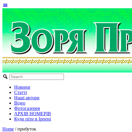
Новини
Статті
Наші автори
Відео
Фотогалерея
АРХІВ НОМЕРІВ
Куди піти в Ірпені
Home
/
прибуток