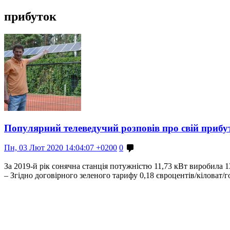
прибуток
Популярний телеведучий розповів про свій прибут
Пн, 03 Лют 2020 14:04:07 +0200
0
За 2019-й рік сонячна станція потужністю 11,73 кВт виробила 1
– Згідно договірного зеленого тарифу 0,18 євроцентів/кіловат/