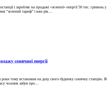
танції і заробляє на продажі «зеленої» енергії 50 тис. гривень
мив “зелений тариф” і вже рік…
родажу сонячної енергії
а роки тому встановив на даху свого будинку сонячну станцію. 
часу чоловік забув про…