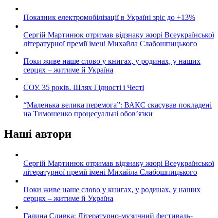
Показник електромобілізації в Україні зріс до +13%
Сергій Мартинюк отримав відзнаку жюрі Всеукраїнської
літературної премії імені Михайла Слабошпицького
Поки живе наше слово у книгах, у родинах, у наших
серцях – житиме й Україна
СОУ. 35 років. Шлях Гідності і Честі
“Маленька велика перемога”: ВАКС скасував покладені
на Тимошенко процесуальні обов’язки
Наші автори
Сергій Мартинюк отримав відзнаку жюрі Всеукраїнської
літературної премії імені Михайла Слабошпицького
Поки живе наше слово у книгах, у родинах, у наших
серцях – житиме й Україна
Галина Сливка: Літературно-музичний фестиваль-