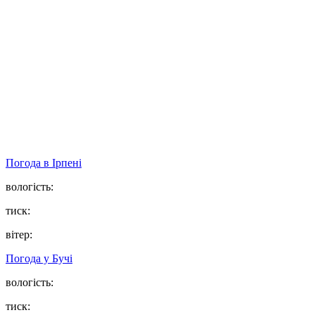
Погода в
Ірпені
вологість:
тиск:
вітер:
Погода у
Бучі
вологість:
тиск: