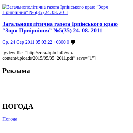
Загальнополітична газета Ірпінського краю
“Зоря Приірпіння” №5(35) 24. 08. 2011
Ср, 24 Сер 2011 05:03:22 +0300
0
[gview file=”http://zora-irpin.info/wp-
content/uploads/2015/05/35_2011.pdf” save=”1″]
Реклама
ПОГОДА
Погода