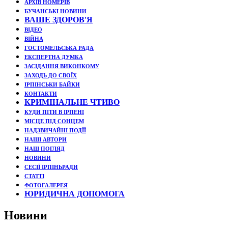
АРХІВ НОМЕРІВ
БУЧАНСЬКІ НОВИНИ
ВАШЕ ЗДОРОВ'Я
ВІДЕО
ВІЙНА
ГОСТОМЕЛЬСЬКА РАДА
ЕКСПЕРТНА ДУМКА
ЗАСІДАННЯ ВИКОНКОМУ
ЗАХОДЬ ДО СВОЇХ
ІРПІНСЬКИ БАЙКИ
КОНТАКТИ
КРИМІНАЛЬНЕ ЧТИВО
КУДИ ПІТИ В ІРПЕНІ
МІСЦЕ ПІД СОНЦЕМ
НАДЗВИЧАЙНІ ПОДЇЇ
НАШІ АВТОРИ
НАШ ПОГЛЯД
НОВИНИ
СЕСІЇ ІРПІНЬРАДИ
СТАТТІ
ФОТОГАЛЕРЕЯ
ЮРИДИЧНА ДОПОМОГА
Новини