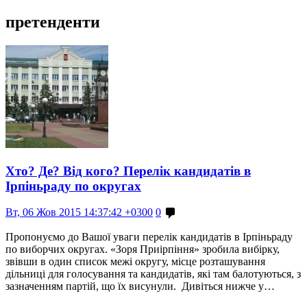
претенденти
Хто? Де? Від кого? Перелік кандидатів в
Ірпіньраду по округах
Вт, 06 Жов 2015 14:37:42 +0300
0
Пропонуємо до Вашої уваги перелік кандидатів в Ірпіньраду
по виборчих округах. «Зоря Приірпіння» зробила вибірку,
звівши в один список межі округу, місце розташування
дільниці для голосування та кандидатів, які там балотуються, з
зазначенням партій, що їх висунули. Дивіться нижче у…