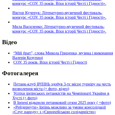
конкурс «СОУ. 35 років. Віхи історії Честі і Гідності».
Віктор Кучерук: Літературно-музичний фестиваль-
конкурс «СОУ. 35 років. Віхи історії Честі і Гідності».
Мила Василенко: Літературно-музичний фестиваль-
конкурс «СОУ. 35 років. Віхи історії Честі і Гідності».
Відео
“Мій брат”, слова Микола Гриценка, музика і виконання
Валерія Козупиці
СОУ. 35 років. Віхи історії Честі і Гідності
Фотогалерея
Петанк-клуб ІРПІНЬ здобув 3-тє місце турніру на честь
визволення міста (+ фото, відео)
Успіхи ірпінських петанкістів на Чемпіонаті України в
Хусті (+ фото)
В Ірпені відкрили петанковий сезон 2025 року ( +фото)
«Рейдернути» Ірпінь можливо за умови консолідації
«Слуг народу» з «Європейською солідарністю»