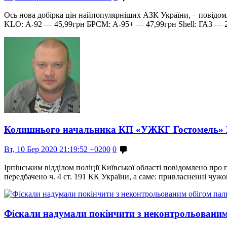
Ось нова добірка цін найпопулярніших АЗК України, – повідом
KLO: А-92 — 45,99грн БРСМ: А-95+ — 47,99грн Shell: ГАЗ 
Колишнього начальника КП «УЖКГ Гостомель» Пу
Вт, 10 Бер 2020 21:19:52 +0200
0
Ірпінським відділом поліції Київської області повідомлено п
передбачено ч. 4 ст. 191 КК України, а саме: привласненні ч
Фіскали надумали покінчити з неконтрольованим