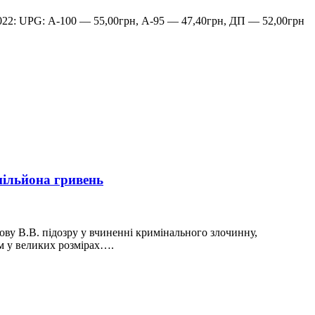
2022: UPG: А-100 — 55,00грн, А-95 — 47,40грн, ДП — 52,00грн
ільйона гривень
ву В.В. підозру у вчиненні кримінального злочинну,
м у великих розмірах….