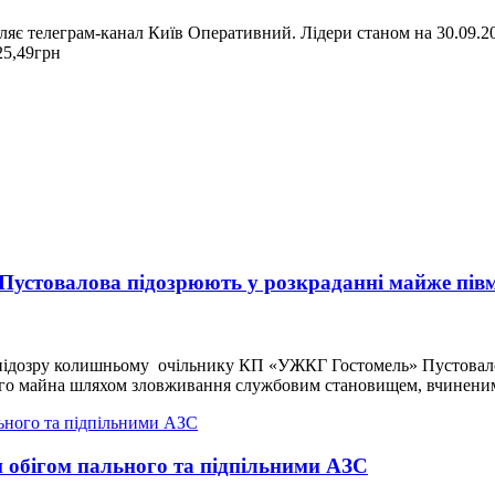
ляє телеграм-канал Київ Оперативний. Лідери станом на 30.09.
— 25,49грн
стовалова підозрюють у розкраданні майже півм
ро підозру колишньому очільнику КП «УЖКГ Гостомель» Пустовало
ужого майна шляхом зловживання службовим становищем, вчинени
 обігом пального та підпільними АЗС