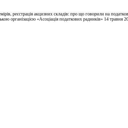
немірів, реєстрація акцизних складів: про що говорили на подат
ькою організацією «Асоціація податкових радників» 14 травня 