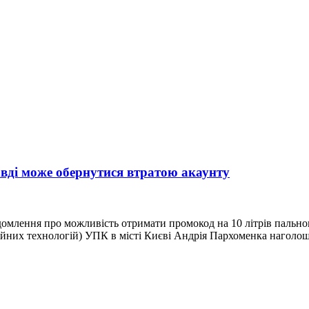
авді може обернутися втратою акаунту
млення про можливість отримати промокод на 10 літрів пального
ційних технологій) УПК в місті Києві Андрія Пархоменка нагол