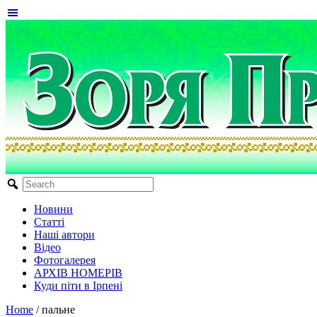
Новини
Статті
Наші автори
Відео
Фотогалерея
АРХІВ НОМЕРІВ
Куди піти в Ірпені
Home
/
пальне