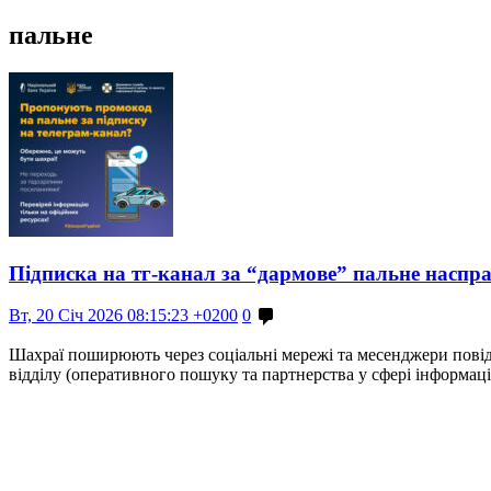
пальне
Підписка на тг-канал за “дармове” пальне наспр
Вт, 20 Січ 2026 08:15:23 +0200
0
Шахраї поширюють через соціальні мережі та месенджери повідо
відділу (оперативного пошуку та партнерства у сфері інформа