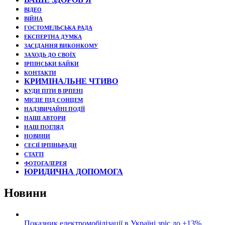
ВІДЕО
ВІЙНА
ГОСТОМЕЛЬСЬКА РАДА
ЕКСПЕРТНА ДУМКА
ЗАСІДАННЯ ВИКОНКОМУ
ЗАХОДЬ ДО СВОЇХ
ІРПІНСЬКИ БАЙКИ
КОНТАКТИ
КРИМІНАЛЬНЕ ЧТИВО
КУДИ ПІТИ В ІРПЕНІ
МІСЦЕ ПІД СОНЦЕМ
НАДЗВИЧАЙНІ ПОДЇЇ
НАШІ АВТОРИ
НАШ ПОГЛЯД
НОВИНИ
СЕСІЇ ІРПІНЬРАДИ
СТАТТІ
ФОТОГАЛЕРЕЯ
ЮРИДИЧНА ДОПОМОГА
Новини
Показник електромобілізації в Україні зріс до +13%