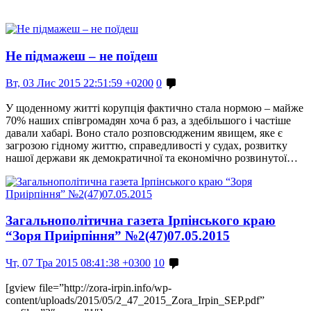
Не підмажеш – не поїдеш
Вт, 03 Лис 2015 22:51:59 +0200
0
У щоденному житті корупція фактично стала нормою – майже
70% наших співгромадян хоча б раз, а здебільшого і частіше
давали хабарі. Воно стало розповсюдженим явищем, яке є
загрозою гідному життю, справедливості у судах, розвитку
нашої держави як демократичної та економічно розвинутої…
Загальнополітична газета Ірпінського краю
“Зоря Приірпіння” №2(47)07.05.2015
Чт, 07 Тра 2015 08:41:38 +0300
10
[gview file=”http://zora-irpin.info/wp-
content/uploads/2015/05/2_47_2015_Zora_Irpin_SEP.pdf”