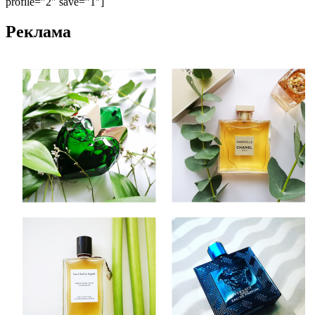
profile=”2″ save=”1″]
Реклама