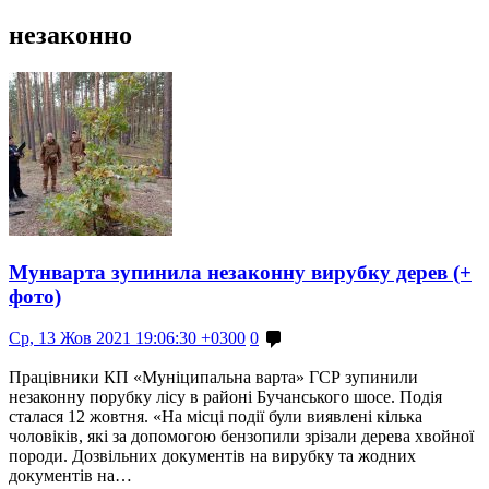
незаконно
Мунварта зупинила незаконну вирубку дерев (+
фото)
Ср, 13 Жов 2021 19:06:30 +0300
0
Працівники КП «Муніципальна варта» ГСР зупинили
незаконну порубку лісу в районі Бучанського шосе. Подія
сталася 12 жовтня. «На місці події були виявлені кілька
чоловіків, які за допомогою бензопили зрізали дерева хвойної
породи. Дозвільних документів на вирубку та жодних
документів на…