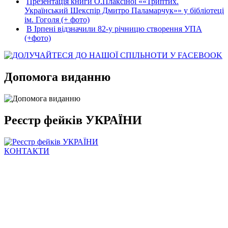
Презентація книги О.Плаксіної ««Триптих.
Український Шекспір Дмитро Паламарчук»» у бібліотеці
ім. Гоголя (+ фото)
В Ірпені відзначили 82-у річницю створення УПА
(+фото)
Допомога виданню
Реєстр фейків УКРАЇНИ
КОНТАКТИ