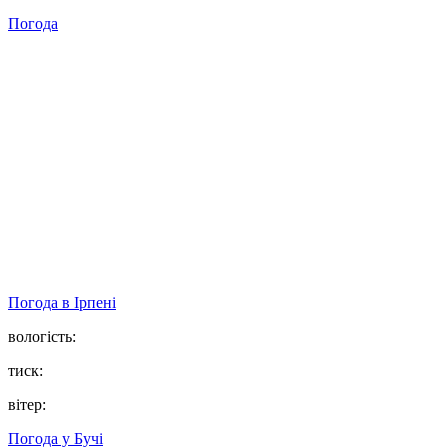
Погода
Погода в
Ірпені
вологість:
тиск:
вітер:
Погода у
Бучі