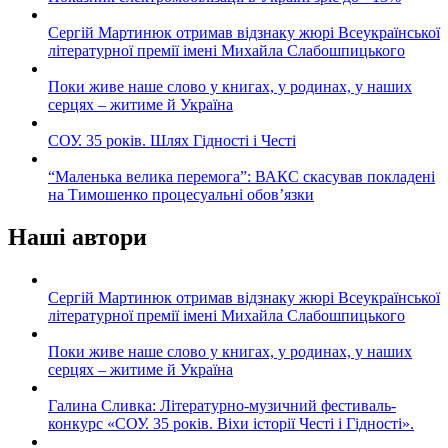
Сергій Мартинюк отримав відзнаку жюрі Всеукраїнської
літературної премії імені Михайла Слабошпицького
Поки живе наше слово у книгах, у родинах, у наших
серцях – житиме й Україна
СОУ. 35 років. Шлях Гідності і Честі
“Маленька велика перемога”: ВАКС скасував покладені
на Тимошенко процесуальні обов’язки
Наші автори
Сергій Мартинюк отримав відзнаку жюрі Всеукраїнської
літературної премії імені Михайла Слабошпицького
Поки живе наше слово у книгах, у родинах, у наших
серцях – житиме й Україна
Галина Сливка: Літературно-музичний фестиваль-
конкурс «СОУ. 35 років. Віхи історії Честі і Гідності».