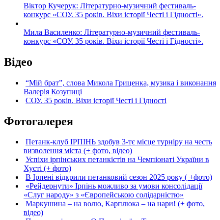
Віктор Кучерук: Літературно-музичний фестиваль-
конкурс «СОУ. 35 років. Віхи історії Честі і Гідності».
Мила Василенко: Літературно-музичний фестиваль-
конкурс «СОУ. 35 років. Віхи історії Честі і Гідності».
Відео
“Мій брат”, слова Микола Гриценка, музика і виконання
Валерія Козупиці
СОУ. 35 років. Віхи історії Честі і Гідності
Фотогалерея
Петанк-клуб ІРПІНЬ здобув 3-тє місце турніру на честь
визволення міста (+ фото, відео)
Успіхи ірпінських петанкістів на Чемпіонаті України в
Хусті (+ фото)
В Ірпені відкрили петанковий сезон 2025 року ( +фото)
«Рейдернути» Ірпінь можливо за умови консолідації
«Слуг народу» з «Європейською солідарністю»
Маркушина – на волю, Карплюка – на нари! (+ фото,
відео)