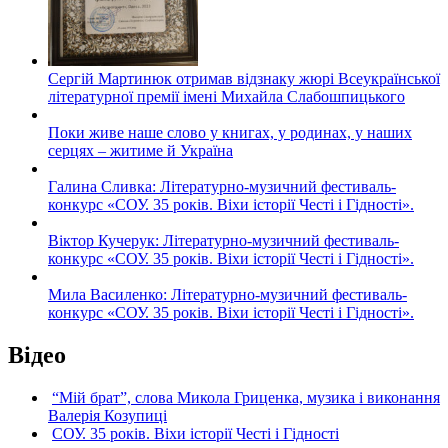
Сергій Мартинюк отримав відзнаку жюрі Всеукраїнської
літературної премії імені Михайла Слабошпицького
Поки живе наше слово у книгах, у родинах, у наших
серцях – житиме й Україна
Галина Сливка: Літературно-музичний фестиваль-
конкурс «СОУ. 35 років. Віхи історії Честі і Гідності».
Віктор Кучерук: Літературно-музичний фестиваль-
конкурс «СОУ. 35 років. Віхи історії Честі і Гідності».
Мила Василенко: Літературно-музичний фестиваль-
конкурс «СОУ. 35 років. Віхи історії Честі і Гідності».
Відео
“Мій брат”, слова Микола Гриценка, музика і виконання
Валерія Козупиці
СОУ. 35 років. Віхи історії Честі і Гідності