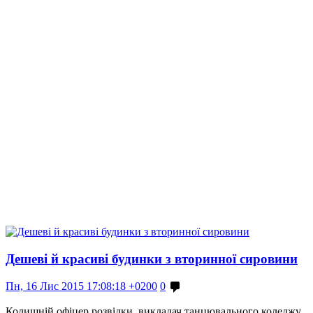
Дешеві й красиві будинки з вторинної сировини
Пн, 16 Лис 2015 17:08:18 +0200
0
Колишній офіцер розвідки, викладач танцювального коледжу,