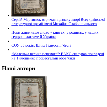
Сергій Мартинюк отримав відзнаку жюрі Всеукраїнської
літературної премії імені Михайла Слабошпицького
Поки живе наше слово у книгах, у родинах, у наших
серцях – житиме й Україна
СОУ. 35 років. Шлях Гідності і Честі
“Маленька велика перемога”: ВАКС скасував покладені
на Тимошенко процесуальні обов’язки
Наші автори