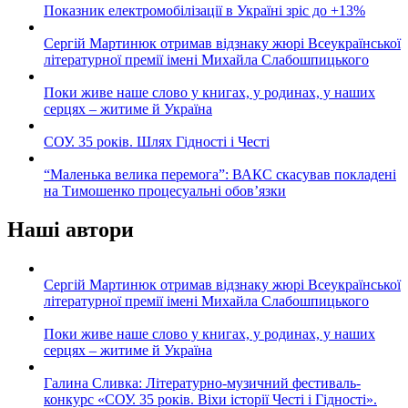
Показник електромобілізації в Україні зріс до +13%
Сергій Мартинюк отримав відзнаку жюрі Всеукраїнської
літературної премії імені Михайла Слабошпицького
Поки живе наше слово у книгах, у родинах, у наших
серцях – житиме й Україна
СОУ. 35 років. Шлях Гідності і Честі
“Маленька велика перемога”: ВАКС скасував покладені
на Тимошенко процесуальні обов’язки
Наші автори
Сергій Мартинюк отримав відзнаку жюрі Всеукраїнської
літературної премії імені Михайла Слабошпицького
Поки живе наше слово у книгах, у родинах, у наших
серцях – житиме й Україна
Галина Сливка: Літературно-музичний фестиваль-
конкурс «СОУ. 35 років. Віхи історії Честі і Гідності».