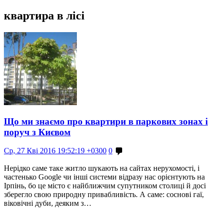
квартира в лісі
Що ми знаємо про квартири в паркових зонах і
поруч з Києвом
Ср, 27 Кві 2016 19:52:19 +0300
0
Нерідко саме таке житло шукають на сайтах нерухомості, і
частенько Google чи інші системи відразу нас орієнтують на
Ірпінь, бо це місто є найближчим супутником столиці й досі
зберегло свою природну привабливість. А саме: соснові гаї,
віковічні дуби, деяким з…