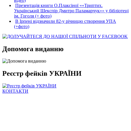
відео)
Презентація книги О.Плаксіної ««Триптих.
Український Шекспір Дмитро Паламарчук»» у бібліотеці
ім. Гоголя (+ фото)
В Ірпені відзначили 82-у річницю створення УПА
(+фото)
Допомога виданню
Реєстр фейків УКРАЇНИ
КОНТАКТИ