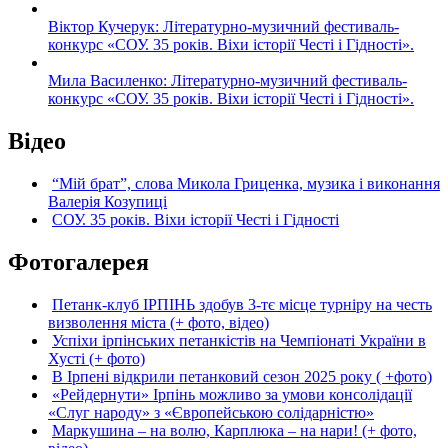
Віктор Кучерук: Літературно-музичний фестиваль-
конкурс «СОУ. 35 років. Віхи історії Честі і Гідності».
Мила Василенко: Літературно-музичний фестиваль-
конкурс «СОУ. 35 років. Віхи історії Честі і Гідності».
Відео
“Мій брат”, слова Микола Гриценка, музика і виконання
Валерія Козупиці
СОУ. 35 років. Віхи історії Честі і Гідності
Фотогалерея
Петанк-клуб ІРПІНЬ здобув 3-тє місце турніру на честь
визволення міста (+ фото, відео)
Успіхи ірпінських петанкістів на Чемпіонаті України в
Хусті (+ фото)
В Ірпені відкрили петанковий сезон 2025 року ( +фото)
«Рейдернути» Ірпінь можливо за умови консолідації
«Слуг народу» з «Європейською солідарністю»
Маркушина – на волю, Карплюка – на нари! (+ фото,