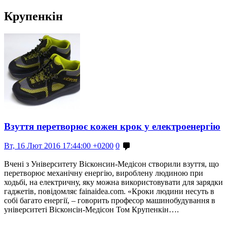
Крупенкін
Взуття перетворює кожен крок у електроенергію
Вт, 16 Лют 2016 17:44:00 +0200
0
Вчені з Університету Вісконсин-Медісон створили взуття, що
перетворює механічну енергію, вироблену людиною при
ходьбі, на електричну, яку можна використовувати для зарядки
гаджетів, повідомляє fainaidea.com. «Кроки людини несуть в
собі багато енергії, – говорить професор машинобудування в
університеті Вісконсін-Медісон Том Крупенкін….