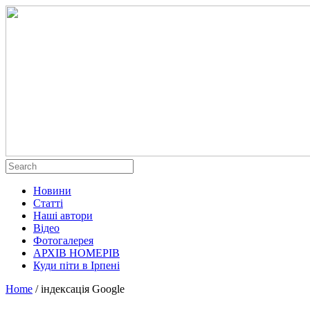
Новини
Статті
Наші автори
Відео
Фотогалерея
АРХІВ НОМЕРІВ
Куди піти в Ірпені
Home
/
індексація Google