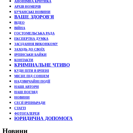
АНОНІМНА КРИТИКА
АРХІВ НОМЕРІВ
БУЧАНСЬКІ НОВИНИ
ВАШЕ ЗДОРОВ'Я
ВІДЕО
ВІЙНА
ГОСТОМЕЛЬСЬКА РАДА
ЕКСПЕРТНА ДУМКА
ЗАСІДАННЯ ВИКОНКОМУ
ЗАХОДЬ ДО СВОЇХ
ІРПІНСЬКИ БАЙКИ
КОНТАКТИ
КРИМІНАЛЬНЕ ЧТИВО
КУДИ ПІТИ В ІРПЕНІ
МІСЦЕ ПІД СОНЦЕМ
НАДЗВИЧАЙНІ ПОДЇЇ
НАШІ АВТОРИ
НАШ ПОГЛЯД
НОВИНИ
СЕСІЇ ІРПІНЬРАДИ
СТАТТІ
ФОТОГАЛЕРЕЯ
ЮРИДИЧНА ДОПОМОГА
Новини