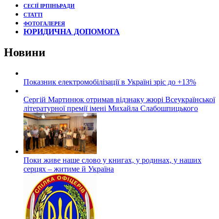
СЕСІЇ ІРПІНЬРАДИ
СТАТТІ
ФОТОГАЛЕРЕЯ
ЮРИДИЧНА ДОПОМОГА
Новини
Показник електромобілізації в Україні зріс до +13%
Сергій Мартинюк отримав відзнаку жюрі Всеукраїнської
літературної премії імені Михайла Слабошпицького
Поки живе наше слово у книгах, у родинах, у наших
серцях – житиме й Україна