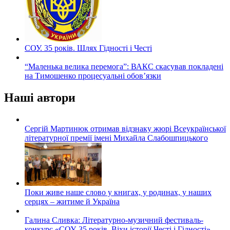
СОУ. 35 років. Шлях Гідності і Честі
“Маленька велика перемога”: ВАКС скасував покладені
на Тимошенко процесуальні обов’язки
Наші автори
Сергій Мартинюк отримав відзнаку жюрі Всеукраїнської
літературної премії імені Михайла Слабошпицького
Поки живе наше слово у книгах, у родинах, у наших
серцях – житиме й Україна
Галина Сливка: Літературно-музичний фестиваль-
конкурс «СОУ. 35 років. Віхи історії Честі і Гідності».