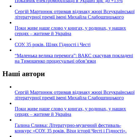
Показник електромобілізації в Україні зріс до +13%
Сергій Мартинюк отримав відзнаку жюрі Всеукраїнської
літературної премії імені Михайла Слабошпицького
Поки живе наше слово у книгах, у родинах, у наших
серцях – житиме й Україна
СОУ. 35 років. Шлях Гідності і Честі
“Маленька велика перемога”: ВАКС скасував покладені
на Тимошенко процесуальні обов’язки
Наші автори
Сергій Мартинюк отримав відзнаку жюрі Всеукраїнської
літературної премії імені Михайла Слабошпицького
Поки живе наше слово у книгах, у родинах, у наших
серцях – житиме й Україна
Галина Сливка: Літературно-музичний фестиваль-
конкурс «СОУ. 35 років. Віхи історії Честі і Гідності».