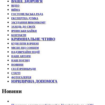
ВАШЕ ЗДОРОВ'Я
ВІДЕО
ВІЙНА
ГОСТОМЕЛЬСЬКА РАДА
ЕКСПЕРТНА ДУМКА
ЗАСІДАННЯ ВИКОНКОМУ
ЗАХОДЬ ДО СВОЇХ
ІРПІНСЬКИ БАЙКИ
КОНТАКТИ
КРИМІНАЛЬНЕ ЧТИВО
КУДИ ПІТИ В ІРПЕНІ
МІСЦЕ ПІД СОНЦЕМ
НАДЗВИЧАЙНІ ПОДЇЇ
НАШІ АВТОРИ
НАШ ПОГЛЯД
НОВИНИ
СЕСІЇ ІРПІНЬРАДИ
СТАТТІ
ФОТОГАЛЕРЕЯ
ЮРИДИЧНА ДОПОМОГА
Новини