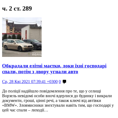
ч. 2 ст. 289
Обкрадали елітні маєтки, доки їхні господарі
спали, потім з двору угнали авто
Ср, 28 Кві 2021 07:39:41 +0300
0
До поліції надійшло повідомлення про те, що у селищі
Ворзель невідомі особи вночі вдерлися до будинку і викрали
документи, гроші, цінні речі, а також ключі від автівки
«BMW». Зловмисники знехтували навіть тим, що господарі у
цей час спали – лиходії…