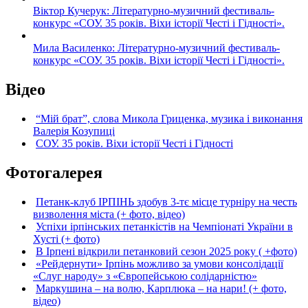
Віктор Кучерук: Літературно-музичний фестиваль-
конкурс «СОУ. 35 років. Віхи історії Честі і Гідності».
Мила Василенко: Літературно-музичний фестиваль-
конкурс «СОУ. 35 років. Віхи історії Честі і Гідності».
Відео
“Мій брат”, слова Микола Гриценка, музика і виконання
Валерія Козупиці
СОУ. 35 років. Віхи історії Честі і Гідності
Фотогалерея
Петанк-клуб ІРПІНЬ здобув 3-тє місце турніру на честь
визволення міста (+ фото, відео)
Успіхи ірпінських петанкістів на Чемпіонаті України в
Хусті (+ фото)
В Ірпені відкрили петанковий сезон 2025 року ( +фото)
«Рейдернути» Ірпінь можливо за умови консолідації
«Слуг народу» з «Європейською солідарністю»
Маркушина – на волю, Карплюка – на нари! (+ фото,
відео)