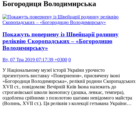
Богородиця Володимирська
Покажуть повернену із Швейцарії родинну
реліквію Скоропадських – «Богородицю
Володимирську»
Вт, 07 Тра 2019 07:17:39 +0300
0
У Національному музеї історії України урочисто
презентують виставку «Повернення», присвячену іконі
«Богородиця Володимирська», реліквії родини Скоропадських
ХVІІ ст., повідомляє Вечірній Київ Ікона належить до
строганівської школи іконопису (дошка, левкас, темпера),
оздоблена срібними з позолотою шатами невідомого майстра
(Волинь, XVII ст.). Ця реліквія з колекції гетьмана України…