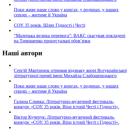
Поки живе наше слово у книгах, у родинах, у наших
серцях – житиме й Україна
СОУ. 35 років. Шлях Гідності і Честі
“Маленька велика перемога”: ВАКС скасував покладені
на Тимошенко процесуальні обов’язки
Наші автори
Сергій Мартинюк отримав відзнаку жюрі Всеукраїнської
літературної премії імені Михайла Слабошпицького
Поки живе наше слово у книгах, у родинах, у наших
серцях – житиме й Україна
Галина Сливка: Літературно-музичний фестиваль-
конкурс «СОУ. 35 років. Віхи історії Честі і Гідності».
Віктор Кучерук: Літературно-музичний фестиваль-
конкурс «СОУ. 35 років. Віхи історії Честі і Гідності».