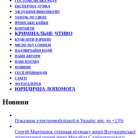
ГОСТОМЕЛЬСЬКА РАДА
ЕКСПЕРТНА ДУМКА
ЗАСІДАННЯ ВИКОНКОМУ
ЗАХОДЬ ДО СВОЇХ
ІРПІНСЬКИ БАЙКИ
КОНТАКТИ
КРИМІНАЛЬНЕ ЧТИВО
КУДИ ПІТИ В ІРПЕНІ
МІСЦЕ ПІД СОНЦЕМ
НАДЗВИЧАЙНІ ПОДЇЇ
НАШІ АВТОРИ
НАШ ПОГЛЯД
НОВИНИ
СЕСІЇ ІРПІНЬРАДИ
СТАТТІ
ФОТОГАЛЕРЕЯ
ЮРИДИЧНА ДОПОМОГА
Новини
Показник електромобілізації в Україні зріс до +13%
Сергій Мартинюк отримав відзнаку жюрі Всеукраїнської
літературної премії імені Михайла Слабошпицького