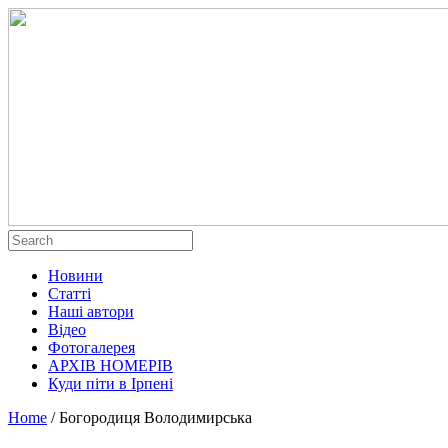
Новини
Статті
Наші автори
Відео
Фотогалерея
АРХІВ НОМЕРІВ
Куди піти в Ірпені
Home
/
Богородиця Володимирська