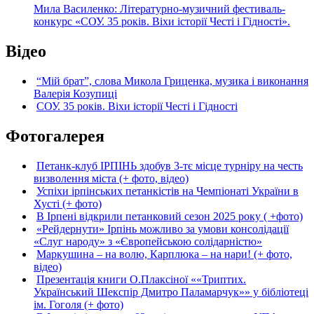
Мила Василенко: Літературно-музичний фестиваль-
конкурс «СОУ. 35 років. Віхи історії Честі і Гідності».
Відео
“Мій брат”, слова Микола Гриценка, музика і виконання
Валерія Козупиці
СОУ. 35 років. Віхи історії Честі і Гідності
Фотогалерея
Петанк-клуб ІРПІНЬ здобув 3-тє місце турніру на честь
визволення міста (+ фото, відео)
Успіхи ірпінських петанкістів на Чемпіонаті України в
Хусті (+ фото)
В Ірпені відкрили петанковий сезон 2025 року ( +фото)
«Рейдернути» Ірпінь можливо за умови консолідації
«Слуг народу» з «Європейською солідарністю»
Маркушина – на волю, Карплюка – на нари! (+ фото,
відео)
Презентація книги О.Плаксіної ««Триптих.
Український Шекспір Дмитро Паламарчук»» у бібліотеці
ім. Гоголя (+ фото)