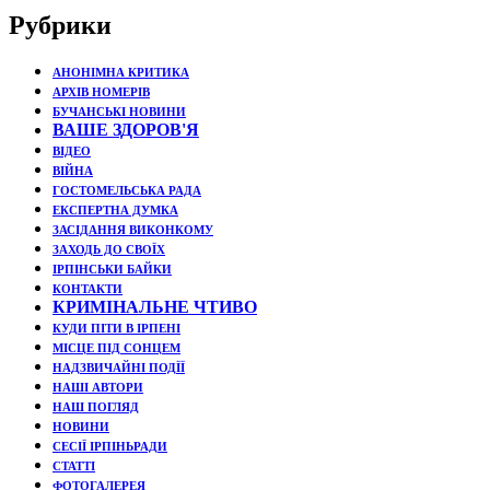
Рубрики
АНОНІМНА КРИТИКА
АРХІВ НОМЕРІВ
БУЧАНСЬКІ НОВИНИ
ВАШЕ ЗДОРОВ'Я
ВІДЕО
ВІЙНА
ГОСТОМЕЛЬСЬКА РАДА
ЕКСПЕРТНА ДУМКА
ЗАСІДАННЯ ВИКОНКОМУ
ЗАХОДЬ ДО СВОЇХ
ІРПІНСЬКИ БАЙКИ
КОНТАКТИ
КРИМІНАЛЬНЕ ЧТИВО
КУДИ ПІТИ В ІРПЕНІ
МІСЦЕ ПІД СОНЦЕМ
НАДЗВИЧАЙНІ ПОДЇЇ
НАШІ АВТОРИ
НАШ ПОГЛЯД
НОВИНИ
СЕСІЇ ІРПІНЬРАДИ
СТАТТІ
ФОТОГАЛЕРЕЯ