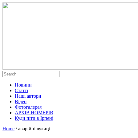
Новини
Статті
Наші автори
Відео
Фотогалерея
АРХІВ НОМЕРІВ
Куди піти в Ірпені
Home
/
аварійні вулиці