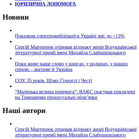
ЮРИДИЧНА ДОПОМОГА
Новини
Показник електромобілізації в Україні зріс до +13%
Сергій Мартинюк отримав відзнаку жюрі Всеукраїнської
літературної премії імені Михайла Слабошпицького
Поки живе наше слово у книгах, у родинах, у наших
серцях – житиме й Україна
СОУ. 35 років. Шлях Гідності і Честі
“Маленька велика перемога”: ВАКС скасував покладені
на Тимошенко процесуальні обов’язки
Наші автори
Сергій Мартинюк отримав відзнаку жюрі Всеукраїнської
літературної премії імені Михайла Слабошпицького