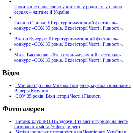
Поки живе наше слово у книгах, у родинах, у наших
серцях – житиме й Україна
Галина Сливка: Літературно-музичний фестиваль-
конкурс «СОУ. 35 років. Віхи історії Честі і Гідності».
Віктор Кучерук: Літературно-музичний фестиваль-
конкурс «СОУ. 35 років. Віхи історії Честі і Гідності».
Мила Василенко: Літературно-музичний фестиваль-
конкурс «СОУ. 35 років. Віхи історії Честі і Гідності».
Відео
“Мій брат”, слова Микола Гриценка, музика і виконання
Валерія Козупиці
СОУ. 35 років. Віхи історії Честі і Гідності
Фотогалерея
Петанк-клуб ІРПІНЬ здобув 3-тє місце турніру на честь
визволення міста (+ фото, відео)
Успіхи ірпінських петанкістів на Чемпіонаті України в