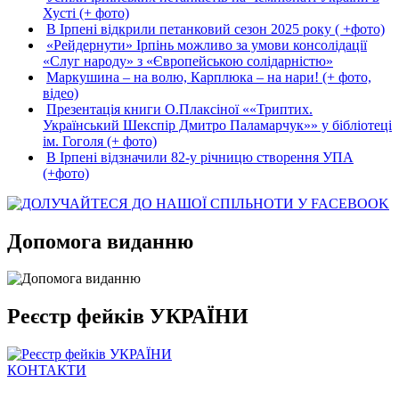
Хусті (+ фото)
В Ірпені відкрили петанковий сезон 2025 року ( +фото)
«Рейдернути» Ірпінь можливо за умови консолідації
«Слуг народу» з «Європейською солідарністю»
Маркушина – на волю, Карплюка – на нари! (+ фото,
відео)
Презентація книги О.Плаксіної ««Триптих.
Український Шекспір Дмитро Паламарчук»» у бібліотеці
ім. Гоголя (+ фото)
В Ірпені відзначили 82-у річницю створення УПА
(+фото)
Допомога виданню
Реєстр фейків УКРАЇНИ
КОНТАКТИ