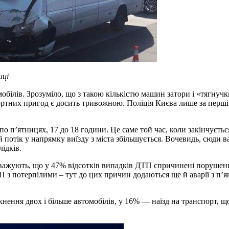
иці
білів. Зрозуміло, що з такою кількістю машин затори і «тягнучк
тних пригод є досить тривожною. Поліція Києва лише за перші п’
п’ятницях, 17 до 18 години. Це саме той час, коли закінчується
 потік у напрямку виїзду з міста збільшується. Вочевидь, сюди в
ідків.
зауважують, що у 47% відсотків випадків ДТП спричинені поруше
П з потерпілими – тут до цих причин додаються ще й аварії з п
нення двох і більше автомобілів, у 16% — наїзд на транспорт, щ