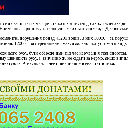
 з них за ці п»ять місяців сталося від тисячі до двох тисяч аварі
ї. Найменш аварійним, за поліцейською статистикою, є Деснянськи
зноманітні порушення понад 41200 водіїв. З них 10000 – за пору
’яніння: 12000 – за перевищення максимальної допустимої швидко
орожнього руху, бути обережними під час керування транспортом,
 швидкість руху, і, звичайно ж, не сідати за кермо, якщо випили
нехтують. А наслідок – невтішна поліцейська статистика.