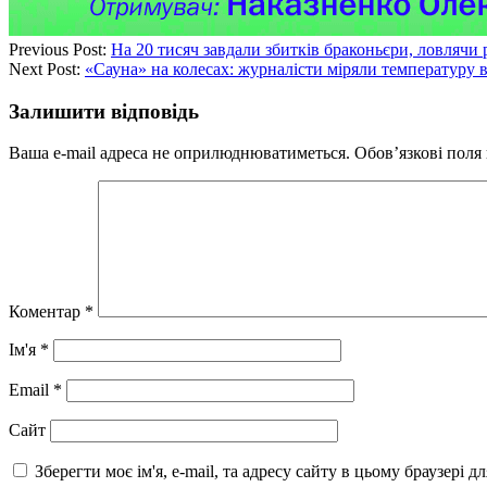
Previous Post:
На 20 тисяч завдали збитків браконьєри, ловлячи 
Next Post:
«Сауна» на колесах: журналісти міряли температуру в
Залишити відповідь
Ваша e-mail адреса не оприлюднюватиметься.
Обов’язкові поля
Коментар
*
Ім'я
*
Email
*
Сайт
Зберегти моє ім'я, e-mail, та адресу сайту в цьому браузері 