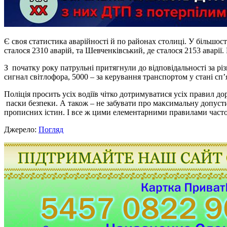
Є своя статистика аварійності й по районах столиці. У більшості
сталося 2310 аварій, та Шевченківський, де сталося 2153 аварі
З початку року патрульні притягнули до відповідальності за рі
сигнал світлофора, 5000 – за керування транспортом у стані сп
Поліція просить усіх водіїв чітко дотримуватися усіх правил д
паски безпеки. А також – не забувати про максимальну допустиму
прописних істин. І все ж цими елементарними правилами часто 
Джерело:
Погляд