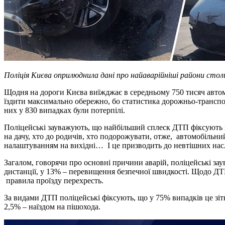
Поліція Києва оприлюднила дані про найаварійніші райони стол
Щодня на дороги Києва виїжджає в середньому 750 тисяч автомо
їздити максимально обережно, бо статистика дорожньо-транспор
них у 830 випадках були потерпілі.
Поліцейські зауважують, що найбільший сплеск ДТП фіксують по 
на дачу, хто до родичів, хто подорожувати, отже, автомобільний
налаштуванням на вихідні… І це призводить до невтішних насл
Загалом, говорячи про основні причини аварій, поліцейські 
дистанції, у 13% – перевищення безпечної швидкості. Щодо ДТ
правила проїзду перехресть.
За видами ДТП поліцейські фіксують, що у 75% випадків це зітк
2,5% – наїздом на пішохода.