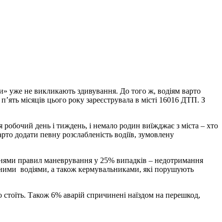
и» уже не викликають здивування. До того ж, водіям варто
ять місяців цього року зареєструвала в місті 16016 ДТП. З
 робочий день і тиждень, і немало родин виїжджає з міста – хто
арто додати певну розслабленість водіїв, зумовлену
ннями правил маневрування у 25% випадків – недотримання
’яними водіями, а також кермувальниками, які порушують
о стоїть. Також 6% аварій спричинені наїздом на перешкод,