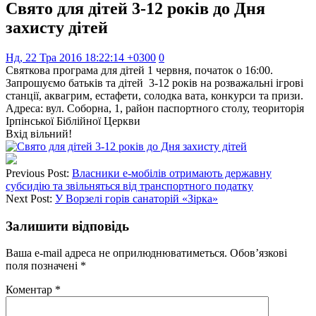
Свято для дітей 3-12 років до Дня
захисту дітей
Нд, 22 Тра 2016 18:22:14 +0300
0
Святкова програма для дітей 1 червня, початок о 16:00.
Запрошуємо батьків та дітей 3-12 років на розважальні ігрові
станції, аквагрим, естафети, солодка вата, конкурси та призи.
Адреса: вул. Соборна, 1, район паспортного столу, теориторія
Ірпінської Біблійної Церкви
Вхід вільний!
Previous Post:
Власники е-мобілів отримають державну
субсидію та звільняться від транспортного податку
Next Post:
У Ворзелі горів санаторій «Зірка»
Залишити відповідь
Ваша e-mail адреса не оприлюднюватиметься.
Обов’язкові
поля позначені
*
Коментар
*