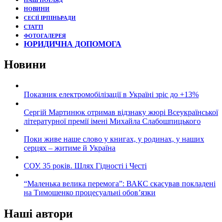
НАШ ПОГЛЯД
НОВИНИ
СЕСІЇ ІРПІНЬРАДИ
СТАТТІ
ФОТОГАЛЕРЕЯ
ЮРИДИЧНА ДОПОМОГА
Новини
Показник електромобілізації в Україні зріс до +13%
Сергій Мартинюк отримав відзнаку жюрі Всеукраїнської
літературної премії імені Михайла Слабошпицького
Поки живе наше слово у книгах, у родинах, у наших
серцях – житиме й Україна
СОУ. 35 років. Шлях Гідності і Честі
“Маленька велика перемога”: ВАКС скасував покладені
на Тимошенко процесуальні обов’язки
Наші автори