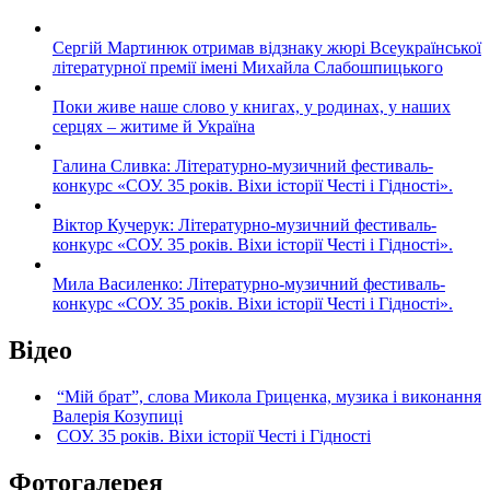
Сергій Мартинюк отримав відзнаку жюрі Всеукраїнської
літературної премії імені Михайла Слабошпицького
Поки живе наше слово у книгах, у родинах, у наших
серцях – житиме й Україна
Галина Сливка: Літературно-музичний фестиваль-
конкурс «СОУ. 35 років. Віхи історії Честі і Гідності».
Віктор Кучерук: Літературно-музичний фестиваль-
конкурс «СОУ. 35 років. Віхи історії Честі і Гідності».
Мила Василенко: Літературно-музичний фестиваль-
конкурс «СОУ. 35 років. Віхи історії Честі і Гідності».
Відео
“Мій брат”, слова Микола Гриценка, музика і виконання
Валерія Козупиці
СОУ. 35 років. Віхи історії Честі і Гідності
Фотогалерея