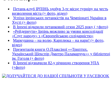
Петанк-клуб ІРПІНЬ здобув 3-тє місце турніру на честь
визволення міста (+ фото, відео)
Успіхи ірпінських петанкістів на Чемпіонаті України в
Хусті (+ фото)
В Ірпені відкрили петанковий сезон 2025 року ( +фото)
«Рейдернути» Ірпінь можливо за умови консолідації
«Слуг народу» з «Європейською солідарністю»
Маркушина – на волю, Карплюка – на нари! (+ фото,
відео)
Презентація книги О.Плаксіної ««Триптих.
Український Шекспір Дмитро Паламарчук»» у бібліотеці
ім. Гоголя (+ фото)
В Ірпені відзначили 82-у річницю створення УПА
(+фото)