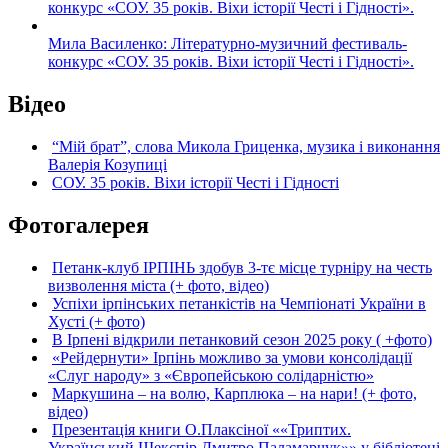
конкурс «СОУ. 35 років. Віхи історії Честі і Гідності».
Мила Василенко: Літературно-музичний фестиваль-
конкурс «СОУ. 35 років. Віхи історії Честі і Гідності».
Відео
“Мій брат”, слова Микола Гриценка, музика і виконання
Валерія Козупиці
СОУ. 35 років. Віхи історії Честі і Гідності
Фотогалерея
Петанк-клуб ІРПІНЬ здобув 3-тє місце турніру на честь
визволення міста (+ фото, відео)
Успіхи ірпінських петанкістів на Чемпіонаті України в
Хусті (+ фото)
В Ірпені відкрили петанковий сезон 2025 року ( +фото)
«Рейдернути» Ірпінь можливо за умови консолідації
«Слуг народу» з «Європейською солідарністю»
Маркушина – на волю, Карплюка – на нари! (+ фото,
відео)
Презентація книги О.Плаксіної ««Триптих.
Український Шекспір Дмитро Паламарчук»» у бібліотеці