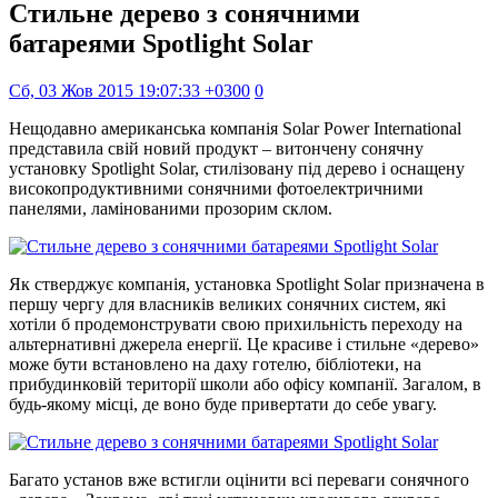
Стильне дерево з сонячними
батареями Spotlight Solar
Сб, 03 Жов 2015 19:07:33 +0300
0
Нещодавно американська компанія Solar Power International
представила свій новий продукт – витончену сонячну
установку Spotlight Solar, стилізовану під дерево і оснащену
високопродуктивними сонячними фотоелектричними
панелями, ламінованими прозорим склом.
Як стверджує компанія, установка Spotlight Solar призначена в
першу чергу для власників великих сонячних систем, які
хотіли б продемонструвати свою прихильність переходу на
альтернативні джерела енергії. Це красиве і стильне «дерево»
може бути встановлено на даху готелю, бібліотеки, на
прибудинковій території школи або офісу компанії. Загалом, в
будь-якому місці, де воно буде привертати до себе увагу.
Багато установ вже встигли оцінити всі переваги сонячного