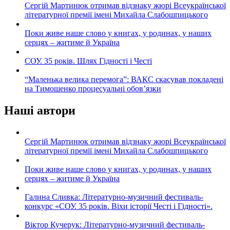
Сергій Мартинюк отримав відзнаку жюрі Всеукраїнської
літературної премії імені Михайла Слабошпицького
Поки живе наше слово у книгах, у родинах, у наших
серцях – житиме й Україна
СОУ. 35 років. Шлях Гідності і Честі
“Маленька велика перемога”: ВАКС скасував покладені
на Тимошенко процесуальні обов’язки
Наші автори
Сергій Мартинюк отримав відзнаку жюрі Всеукраїнської
літературної премії імені Михайла Слабошпицького
Поки живе наше слово у книгах, у родинах, у наших
серцях – житиме й Україна
Галина Сливка: Літературно-музичний фестиваль-
конкурс «СОУ. 35 років. Віхи історії Честі і Гідності».
Віктор Кучерук: Літературно-музичний фестиваль-