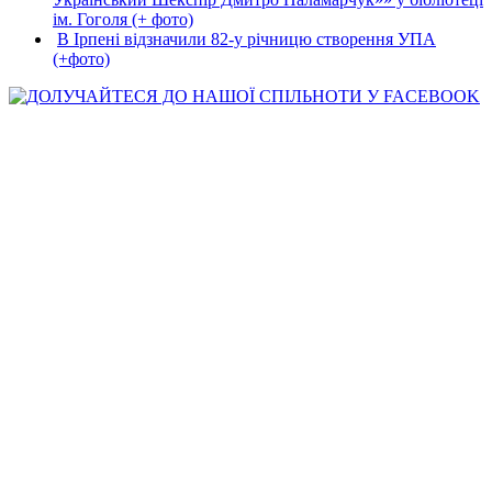
ім. Гоголя (+ фото)
В Ірпені відзначили 82-у річницю створення УПА
(+фото)