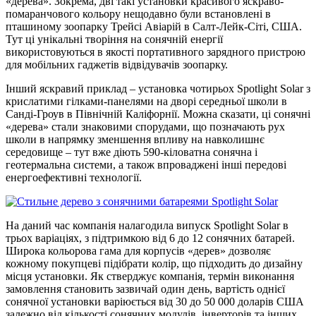
«дерева». Зокрема, дві такі установки красивого яскраво-
помаранчового кольору нещодавно були встановлені в
пташиному зоопарку Трейсі Авіарій в Салт-Лейк-Сіті, США.
Тут ці унікальні творіння на сонячній енергії
використовуються в якості портативного зарядного пристрою
для мобільних гаджетів відвідувачів зоопарку.
Інший яскравий приклад – установка чотирьох Spotlight Solar з
крислатими гілками-панелями на дворі середньої школи в
Санді-Гроув в Північній Каліфорнії. Можна сказати, ці сонячні
«дерева» стали знаковими спорудами, що позначають рух
школи в напрямку зменшення впливу на навколишнє
середовище – тут вже діють 590-кіловатна сонячна і
геотермальна системи, а також впроваджені інші передові
енергоефективні технології.
На даний час компанія налагодила випуск Spotlight Solar в
трьох варіаціях, з підтримкою від 6 до 12 сонячних батарей.
Широка кольорова гама для корпусів «дерев» дозволяє
кожному покупцеві підібрати колір, що підходить до дизайну
місця установки. Як стверджує компанія, термін виконання
замовлення становить зазвичай один день, вартість однієї
сонячної установки варіюється від 30 до 50 000 доларів США
залежно від кількості сонячних модулів, інверторів та інших