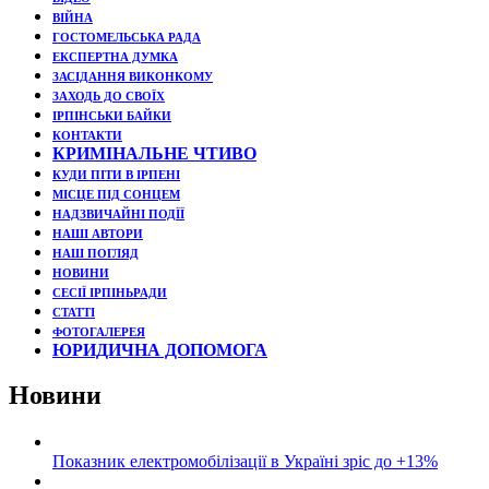
ВІЙНА
ГОСТОМЕЛЬСЬКА РАДА
ЕКСПЕРТНА ДУМКА
ЗАСІДАННЯ ВИКОНКОМУ
ЗАХОДЬ ДО СВОЇХ
ІРПІНСЬКИ БАЙКИ
КОНТАКТИ
КРИМІНАЛЬНЕ ЧТИВО
КУДИ ПІТИ В ІРПЕНІ
МІСЦЕ ПІД СОНЦЕМ
НАДЗВИЧАЙНІ ПОДЇЇ
НАШІ АВТОРИ
НАШ ПОГЛЯД
НОВИНИ
СЕСІЇ ІРПІНЬРАДИ
СТАТТІ
ФОТОГАЛЕРЕЯ
ЮРИДИЧНА ДОПОМОГА
Новини
Показник електромобілізації в Україні зріс до +13%