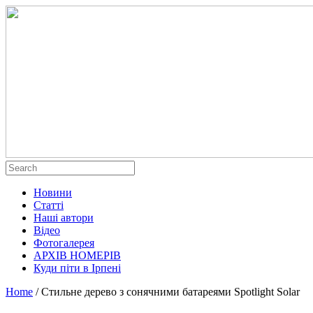
Новини
Статті
Наші автори
Відео
Фотогалерея
АРХІВ НОМЕРІВ
Куди піти в Ірпені
Home
/
Стильне дерево з сонячними батареями Spotlight Solar