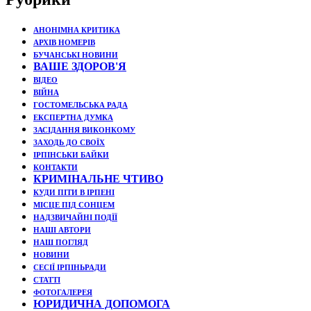
АНОНІМНА КРИТИКА
АРХІВ НОМЕРІВ
БУЧАНСЬКІ НОВИНИ
ВАШЕ ЗДОРОВ'Я
ВІДЕО
ВІЙНА
ГОСТОМЕЛЬСЬКА РАДА
ЕКСПЕРТНА ДУМКА
ЗАСІДАННЯ ВИКОНКОМУ
ЗАХОДЬ ДО СВОЇХ
ІРПІНСЬКИ БАЙКИ
КОНТАКТИ
КРИМІНАЛЬНЕ ЧТИВО
КУДИ ПІТИ В ІРПЕНІ
МІСЦЕ ПІД СОНЦЕМ
НАДЗВИЧАЙНІ ПОДЇЇ
НАШІ АВТОРИ
НАШ ПОГЛЯД
НОВИНИ
СЕСІЇ ІРПІНЬРАДИ
СТАТТІ
ФОТОГАЛЕРЕЯ
ЮРИДИЧНА ДОПОМОГА