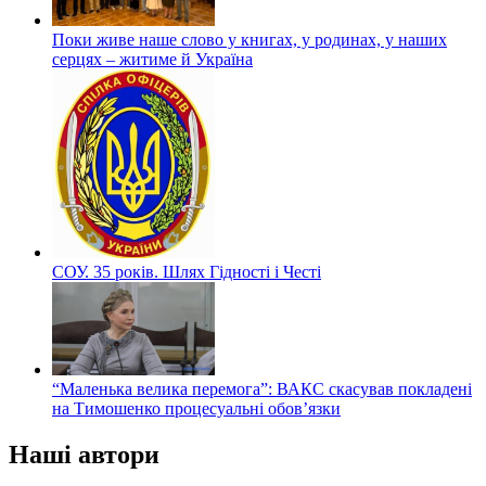
Поки живе наше слово у книгах, у родинах, у наших
серцях – житиме й Україна
СОУ. 35 років. Шлях Гідності і Честі
“Маленька велика перемога”: ВАКС скасував покладені
на Тимошенко процесуальні обов’язки
Наші автори