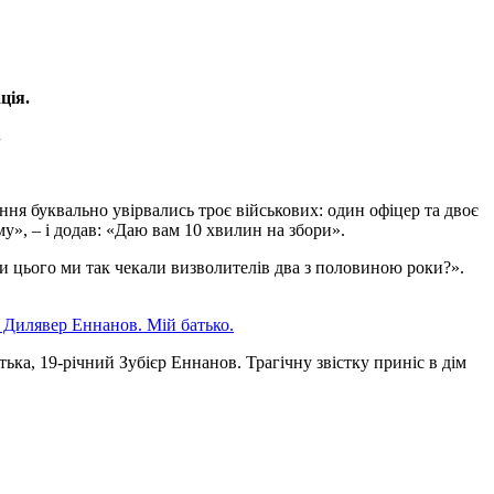
ція.
.
ення буквально увірвались троє військових: один офіцер та двоє
му», – і додав: «Даю вам 10 хвилин на збори».
ди цього ми так чекали визволителів два з половиною роки?».
ька, 19-річний Зубієр Еннанов. Трагічну звістку приніс в дім