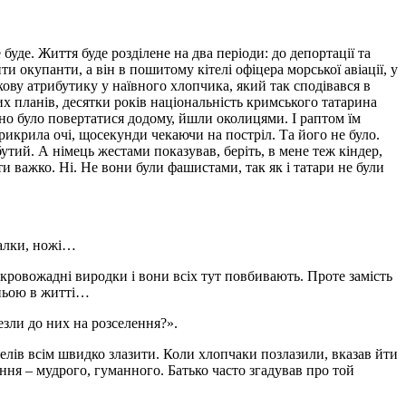
уде. Життя буде розділене на два періоди: до депортації та
и окупанти, а він в пошитому кітелі офіцера морської авіації, у
кову атрибутику у наївного хлопчика, який так сподівався в
их планів, десятки років національність кримського татарина
бно було повертатися додому, йшли околицями. І раптом їм
икрила очі, щосекунди чекаючи на постріл. Та його не було.
утий. А німець жестами показував, беріть, в мене теж кіндер,
ти важко. Ні. Не вони були фашистами, так як і татари не були
палки, ножі…
кровожадні виродки і вони всіх тут повбивають. Проте замість
нньою в житті…
езли до них на розселення?».
велів всім швидко злазити. Коли хлопчаки позлазили, вказав йти
ання – мудрого, гуманного. Батько часто згадував про той