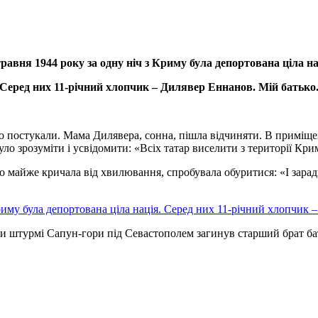
травня 1944 року за одну ніч з Криму була депортована ціла на
Серед них 11-річний хлопчик – Дилявер Еннанов. Мій батько
учно постукали. Мама Дилявера, сонна, пішла відчиняти. В приміщ
ло зрозуміти і усвідомити: «Всіх татар виселити з території Кри
що майже кричала від хвилювання, спробувала обуритися: «І зара
при штурмі Сапун-гори під Севастополем загинув старший брат бат