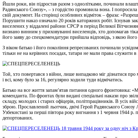
Йшли роки, він підростав разом з однолітками, починали влаш
Радянського Союзу», – з гордістю промовила вона. І попросила 
свій документ. На сторінці особливих відміток – фраза: «Разреш
Порушити наказ означало 20 років каторжних робіт. Існував зак
виселених у віддалені райони СРСР в період Великої Вітчизняної
визнано винним у приховуванні виселенців, хто допомагав тікат
його заяву до спецкомендатури прийшла відповідь, з якою його
З віком батько і його покоління репресованих починали усвідо
тільки не на керівних посадах, татари не мали права служити в 
Той, хто повертався з війни, лише випадково міг дізнатися пр
і всі, кому було за 16, регулярно ходили туди відмічатись.
Батько на все життя запам’ятав питання одного фронтовика: «М
коменданта. По фронтах були видані спеціальні накази про звіл
складу, молодих і старих офіцерів, політпрацівників. В усіх ві
зброю. Прославлений льотчик, двічі Герой Радянського Союзу А
Узбекистані за перші півтора року вигнання з 1 червня 1944 р. 
депортованих.