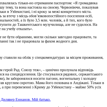
вихвалялась тільки-но отриманим паспортом: «Я громадянка
шу тему, та вона настояла на своєму. Червоніючи, показував
ки в Узбекистані, і ні кроку за межі конкретного міста.
за втечу з місць обов’язковопостійного поселення осіб,
ьностей, а їх було 3,5 млн. чоловік, а й тих, кого було
вступити до Ташкентського музучилища, але не судилося. На
на учебу отказать».
е не бути обраними, могли скільки завгодно працювати, та
ланні так і не працювала за фахом жодного дня.
зу ставили на облік у спецкомендатурах за місцем проживання,
ам герой Рад. Союзу теж», – цинічно пролунала відповідь
ися на спецвідселення. Це стосувалося рядових, сержантського
ами), їм заборонялося носити пагони, вогнепальну і холодну
тав круглим сиротою. Мама його похована в Андіжані. Тільки в
ар, а при перевезенні з Криму до Узбекистану – майже 50% усіх