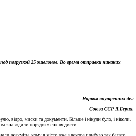
под погрузкой 25 эшелонов. Во время отправки никаких
Нарком внутренних дел
Союза ССР Л.Берия.
лю, відро, миски та документи. Більше і нікуди було, і ніколи.
, там «наводили порядок» енкаведисти.
али розуміти, чому в місто вже з вечора прибуло так багато