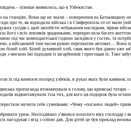
південь – пізніше виявилось, що в Узбекистан.
 на станціях. Вони ще не знали – повернення на Батьківщину не б
ади про те, як відходили війська і в Сімферополь от-от мали увійт
ужих сусідів і, щоб запобігти небажаним наслідкам, зірвав війсь
ила його і всіх земляків зрадниками, перекреслила багато життєв
амою під час комендантської години засидівся у гостях, та потрі
бою, а військовий тим часом рукою перехватив автомат… Вона пр
ю білий хліб. Білий духмяний хліб, смак якого був давно уже заб
ди з мискою їжі підходив із загарбників і пригощав їх. Таке забу
ли їх під конвоєм посеред узбеків, в руках яких були каміння, 
нська пропаганда втокмачувала в голову, що кримські татари – 
Неподалік відвантажували тіла тих, для кого ця подорож була оста
 і перестали мучити себе сумнівами: «Чому «поганих людей» прив
 обривати урюк. Несподівано з’явився похилого віку господар і з
іх нагодував і ягід з собою дав. Для дітей це був приклад вихов