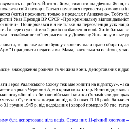
товуватись на роботу. Його знайома, симпатична дівчина Женя, 
показати свій паспорт. Батько намагався перевести розмову на ін
ается (жить) проживать только в пределах г.Андяжана». Тобто тіль
ритий Указ Президії ВР СРСР «Про кримінальну відповідальність 
 війни». Поширювався він не тільки на переселенців усіх націонал
и. Їм через суд світило 5 років позбавлення волі. Хотів батько 
 там і ознайомили: «Спецвыселенцу Диляверу Эннанову в выезде 
млювати, те що вже давно було узаконене: мали право обирати, ал
Армії і працювати педагогами. Мама, вчителька за освітою, у зас
о місце знаходження родичів та чи живі вони. Депортованих відра
ати Героя Радянського Союзу теж має ходити на відмітку?». «І с
ьнення з рядів Червоної Армії кримських татар. Вони відправлял
йськовослужбовців забирали військові квитки (їх заміняли довідк
мет-хан Султан теж потрапив під цей наказ. В 16 років батько с
по 31 грудня 1945 р. від недоїдання і хвороб померло 90 тис. тат