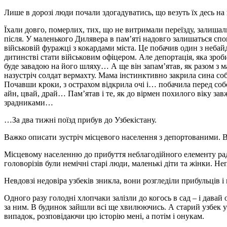
Лише в дорозі люди почали здогадуватись, що везуть їх десь на 
Їхали довго, померлих, тих, що не витримали переїзду, залишали
після. У маленького Дилявера в пам’яті надовго залишаться спог
військовій фуражці з кокардами міста. Це побачив один з небайд
дитинстві стати військовим офіцером. Але депортація, яка зроб
буде завадою на його шляху… А ще він запам’ятав, як разом з м
назустріч солдат вермахту. Мама інстинктивно закрила сина со
Почавши кроки, з острахом відкрила очі і… побачила перед собо
айн, цвай, драй… Пам’ятав і те, як до вірмен похилого віку завж
зрадниками…
…За два тижні поїзд прибув до Узбекістану.
Важко описати зустріч місцевого населення з депортованими. Ве
Місцевому населенню до прибуття неблагодійного елементу радя
головорізів були немічні старі люди, маленькі діти та жінки. 
Невдовзі недовіра узбеків зникла, вони розгледіли прибульців
Одного разу голодні хлопчаки залізли до когось в сад – і давай
за ним. В будинок зайшли всі ще хвилюючись. А старий узбек ус
випадок, розповідаючи цю історію мені, а потім і онукам.