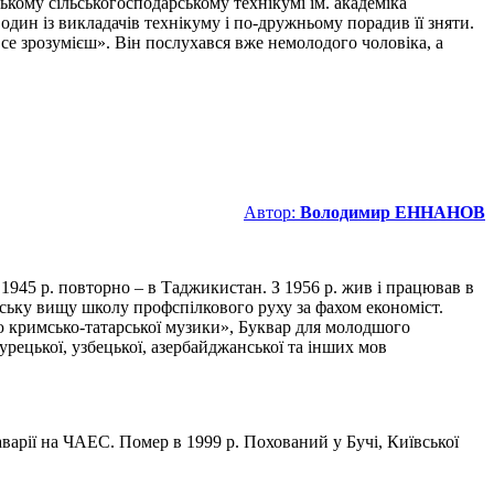
ському сільськогосподарському технікумі ім. академіка
о один із викладачів технікуму і по-дружньому порадив її зняти.
все зрозумієш». Він послухався вже немолодого чоловіка, а
Автор:
Володимир ЕННАНОВ
 1945 р. повторно – в Таджикистан. З 1956 р. жив і працював в
овську вищу школу профспілкового руху за фахом економіст.
ю кримсько-татарської музики», Буквар для молодшого
урецької, узбецької, азербайджанської та інших мов
аварії на ЧАЕС. Помер в 1999 р. Похований у Бучі, Київської