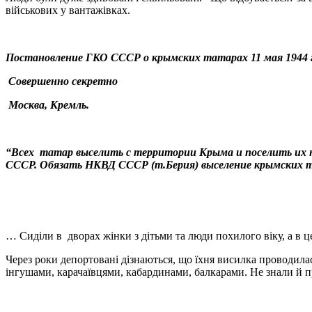
військових у вантажівках.
Постановление ГКО СССР о крымских татарах 11 мая 1944 г
Совершенно секретно
Москва, Кремль.
“Всех татар выселить с территории Крыма и поселить их н
СССР. Обязать НКВД СССР (т.Берия) выселение крымских та
… Сиділи в дворах жінки з дітьми та люди похилого віку, а в ц
Через роки депортовані дізнаються, що їхня висилка проводилас
інгушами, карачаївцями, кабардинами, балкарами. Не знали й пр