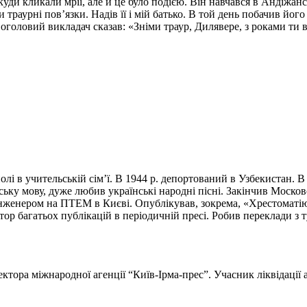
куди кликали мрії, але й це було подією. Він навчався в Андіжан
и траурні пов’язки. Надів її і мій батько. В той день побачив йог
воголовий викладач сказав: «Зніми траур, Дилявере, з роками ти 
олі в учительській сім’ї. В 1944 р. депортований в Узбекистан. В
їнську мову, дуже любив українські народні пісні. Закінчив Моск
інженером на ПТЕМ в Києві. Опублікував, зокрема, «Хрестоматі
р багатьох публікацій в періодичній пресі. Робив переклади з т
тора міжнародної агенції “Київ-Ірма-прес”. Учасник ліквідації 