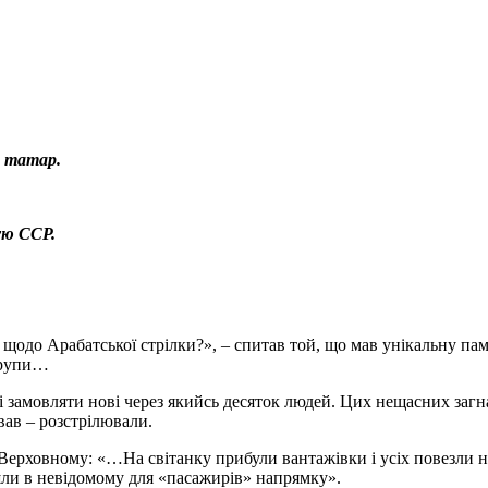
х татар.
ую ССР.
одо Арабатської стрілки?», – спитав той, що мав унікальну пам’
 групи…
і замовляти нові через якийсь десяток людей. Цих нещасних загна
ав – розстрілювали.
 Верховному: «…На світанку прибули вантажівки і усіх повезли н
ішли в невідомому для «пасажирів» напрямку».