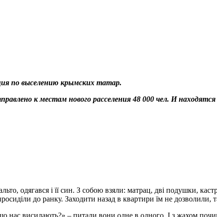
ция по выселению крымских татар.
авлено к местам нового расселения 48 000 чел. И находятся 
о, одягався і її син. З собою взяли: матрац, дві подушки, кастру
і просиділи до ранку. Заходити назад в квартири їм не дозволили
що нас висилають?» – питали вони одне в одного. І з жахом почин