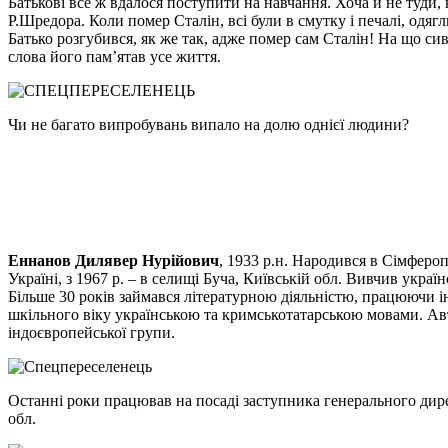
Батькові все ж вдалося поступити на навчання. Хоча й не туди, 
Р.Шредора. Коли помер Сталін, всі були в смутку і печалі, одягл
Батько розгубився, як же так, адже помер сам Сталін! На що си
слова його пам’ятав усе життя.
Чи не багато випробувань випало на долю однієї людини?
Еннанов Дилявер Нурійович
, 1933 р.н. Народився в Сімфероп
Україні, з 1967 р. – в селищі Буча, Київській обл. Вивчив укра
Більше 30 років займався літературною діяльністю, працюючи 
шкільного віку українською та кримськотатарською мовами. Авто
індоєвропейської групи.
Останні роки працював на посаді заступника генерального дирек
обл.