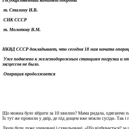
Государственный комитет обороны
т. Сталину И.В.
СНК СССР
т. Молотову В.М.
НКВД СССР докладывает, что сегодня 18 мая начата опера
Уже подвезено к железнодорожным станциям погрузки и отпр
эксцессов не было.
Операция продолжается
Що можна було зібрати за 10 хвилин? Мама ридала, одягаючи пальт
Їх тут же провили у двір, де під дощем вже мокли сусіди. Так 
Люди були дуже здивовані і схвильовані. «Що відбувається? за 