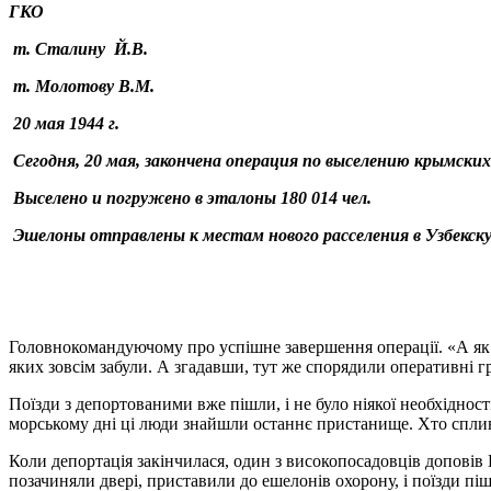
ГКО
т. Сталину Й.В.
т. Молотову В.М.
20 мая 1944 г.
Сегодня, 20 мая, закончена операция по выселению крымски
Выселено и погружено в эталоны 180 014 чел.
Эшелоны отправлены к местам нового расселения в Узбекск
Головнокомандуючому про успішне завершення операції. «А як щ
яких зовсім забули. А згадавши, тут же спорядили оперативні
Поїзди з депортованими вже пішли, і не було ніякої необхідност
морському дні ці люди знайшли останнє пристанище. Хто сплив
Коли депортація закінчилася, один з високопосадовців доповів
позачиняли двері, приставили до ешелонів охорону, і поїзди п