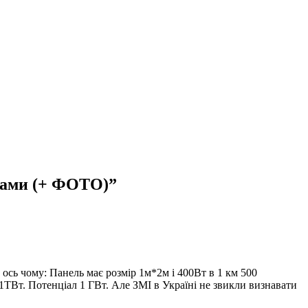
есами (+ ФОТО)
”
 ось чому: Панель має розмір 1м*2м і 400Вт в 1 км 500
1ТВт. Потенціал 1 ГВт. Але ЗМІ в Україні не звикли визнавати