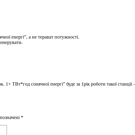
чної енергі”, а не терават потужності.
генерувати.
к. 1+ ТВт*год сонячної енергі” буде за 1рік роботи такої станції 
 позначені
*