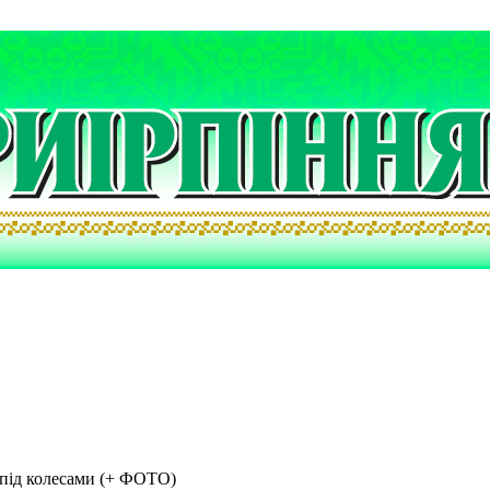
ї під колесами (+ ФОТО)