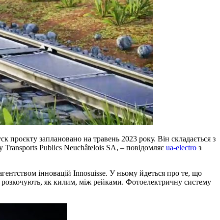
к проєкту заплановано на травень 2023 року. Він складається з
Transports Publics Neuchâtelois SA, – повідомляє
ua-electro
з
нтством інновацій Innosuisse. У ньому йдеться про те, що
лі розкочують, як килим, між рейками. Фотоелектричну систему