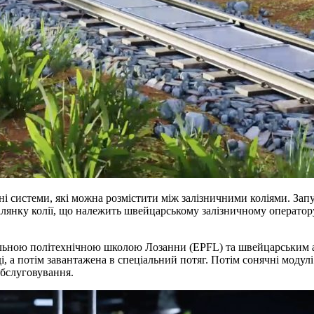
 системи, які можна розмістити між залізничними коліями. Запус
лянку колії, що належить швейцарському залізничному оператору 
льною політехнічною школою Лозанни (EPFL) та швейцарським аге
і, а потім завантажена в спеціальний потяг. Потім сонячні моду
обслуговування.