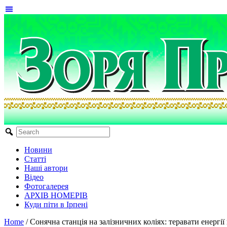
Новини
Статті
Наші автори
Відео
Фотогалерея
АРХІВ НОМЕРІВ
Куди піти в Ірпені
Home
/
Сонячна станція на залізничних коліях: теравати енергі