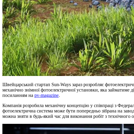
Швейцарський стартап Sun-Ways зараз розробляє фотоелектричні
механічно знімної фотоелектричної установки, яка займатиме ді
посиланням на
pv-magazine
.
Компанія розробила механічну концепцію у співпраці з Федера
фотоелектрична система може бути попередньо зібрана на завод
можна зняти в будь-який час для виконання робіт з технічного 