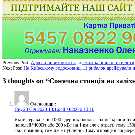
Previous Post:
Адреси нових котохат, де можна пригостити чот
Next Post:
На Київському водосховищі 11 рибалок дрейфували на 
3 thoughts on “
Сонячна станція на заліз
Олександр
:
Пн, 23 Січ 2023 13:16:48 +0200 о 13:16
Який терават? це 1000 ядерних блоків – однієї країни б в
панелей*400Вт або 200 кВт на 1 км але є втрати тому 15
свої помилки, тим паче публічно. Тому я краще в соцмер