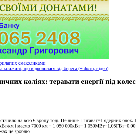
ирилапих смаколиками
крижині, що відкололася від берега (+ фото, відео)
ничних коліях: теравати енергії під кол
истачило на всю Європу тоді. Це лише 1 гігават=1 ядерних блок. І
0кВт/км і маємо 7000 км = 1 050 000кВт= 1 050МВт=1,05ГВт=0,00
ежах це зроблю