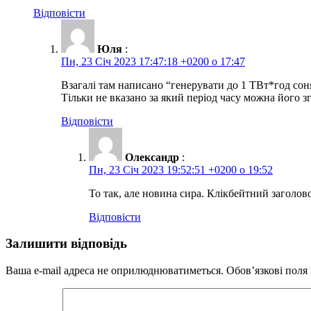
Відповісти
Юля
:
Пн, 23 Січ 2023 17:47:18 +0200 о 17:47
Взагалі там написано “генерувати до 1 ТВт*год соня
Тільки не вказано за який період часу можна його з
Відповісти
Олександр
:
Пн, 23 Січ 2023 19:52:51 +0200 о 19:52
То так, але новина сира. Клікбейтний заголово
Відповісти
Залишити відповідь
Ваша e-mail адреса не оприлюднюватиметься.
Обов’язкові поля