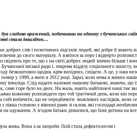
був глибоко вражений, побачивши на одному з бучанських сайт
нстві стала інвалідом…
и добрих слів і позитивних відгуків людей, які добре її знають 
озичив до свого матеріалу. А взятися за перо і відверто розпові
 свідчить про те, що є на світі добрих людей значно більше і во
учанської міської ради і, зокрема відділу соціального захисту, 
 безкоштовно щодня, крім вихідних, снідати. А це, у наш нелегк
 помер у 1999, а мати в 2012 році. Зараз, коли нема в живих наш
ну інваліда. Слід надати належне нашому батькові, знаючи, що ї
, саме горе було на двох. На жаль, навіть найближчі наші так зв
Важко кожному розповідати про той трагічний день, коли він пере
а собі вибачити, що не передбачити можливих наслідків, коли се
а з ліжка головою у віконні рами зі склом, які господарі необачл
 на одужання. А згодом батьки дізналися, що їхня дитина на вс
 була жива. Вона з-за хвороби Лілії стала дефектологом і