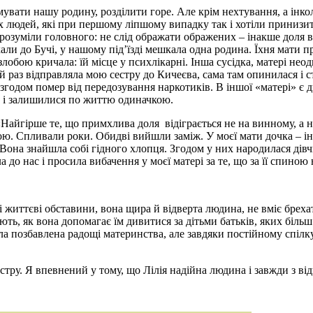
увати нашу родину, розділити горе. Але крім нехтування, а інк
х людей, які при першому ліпшому випадку так і хотіли принизити 
 розуміли головного: не слід ображати ображених – інакше доля 
хали до Бучі, у нашому під’їзді мешкала одна родина. Їхня мат
 злобою кричала: їй місце у психлікарні. Інша сусідка, матері не
ий раз відправляла мою сестру до Кичеєва, сама там опинилася і
й згодом помер від передозування наркотиків. В іншої «матері» є 
ак і залишилися по життю одиначкою.
«Найгірше те, що примхлива доля відіграється не на винному, а на
ю. Спливали роки. Обидві вийшли заміж. У моєї мати дочка – ін
 Вона знайшла собі гідного хлопця. Згодом у них народилася дів
а до нас і просила вибачення у моєї матері за те, що за її спино
і життєві обставини, вона щира й відверта людина, не вміє бреха
, як вона допомагає їм дивитися за дітьми батьків, яких більш 2
була позбавлена радощі материнства, але завдяки постійному спіл
естру. Я впевнений у тому, що Лілія надійна людина і завжди з 