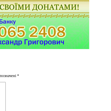
 позначені
*