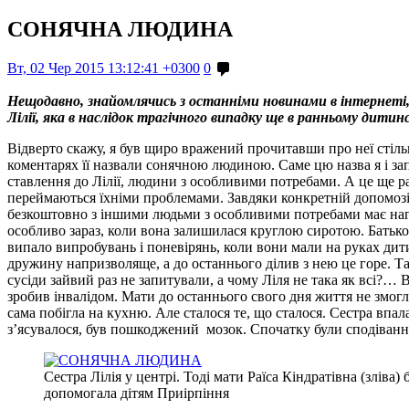
СОНЯЧНА ЛЮДИНА
Вт, 02 Чер 2015 13:12:41 +0300
0
Нещодавно, знайомлячись з останніми новинами в інтернеті, 
Лілії, яка в наслідок трагічного випадку ще в ранньому дити
Відверто скажу, я був щиро вражений прочитавши про неї стільк
коментарях її назвали сонячною людиною. Саме цю назва я і зап
ставлення до Лілії, людини з особливими потребами. А це ще раз
переймаються їхніми проблемами. Завдяки конкретній допомозі Б
безкоштовно з іншими людьми з особливими потребами має нагоду
особливо зараз, коли вона залишилася круглою сиротою. Батько
випало випробувань і поневірянь, коли вони мали на руках дити
дружину напризволяще, а до останнього ділив з нею це горе. Так
сусіди зайвий раз не запитували, а чому Ліля не така як всі?… 
зробив інвалідом. Мати до останнього свого дня життя не змогл
сама побігла на кухню. Але сталося те, що сталося. Сестра впал
з’ясувалося, був пошкоджений мозок. Спочатку були сподівання
Сестра Лілія у центрі. Тоді мати Раїса Кіндратівна (зліва)
допомогала дітям Приірпіння