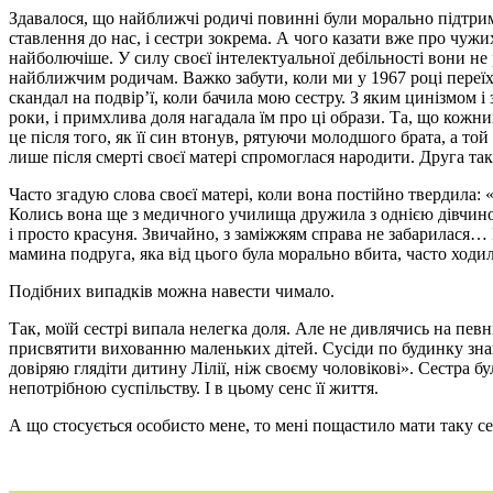
Здавалося, що найближчі родичі повинні були морально підтрим
ставлення до нас, і сестри зокрема. А чого казати вже про чужи
найболючіше. У силу своєї інтелектуальної дебільності вони не
найближчим родичам. Важко забути, коли ми у 1967 році переї
скандал на подвір’ї, коли бачила мою сестру. З яким цинізмом і
роки, і примхлива доля нагадала їм про ці образи. Та, що кожн
це після того, як її син втонув, рятуючи молодшого брата, а то
лише після смерті своєї матері спромоглася народити. Друга т
Часто згадую слова своєї матері, коли вона постійно твердила: 
Колись вона ще з медичного училища дружила з однією дівчино
і просто красуня. Звичайно, з заміжжям справа не забарилася…
мамина подруга, яка від цього була морально вбита, часто ходил
Подібних випадків можна навести чимало.
Так, моїй сестрі випала нелегка доля. Але не дивлячись на певн
присвятити вихованню маленьких дітей. Сусіди по будинку знають
довіряю глядіти дитину Лілії, ніж своєму чоловікові». Сестра 
непотрібною суспільству. І в цьому сенс її життя.
А що стосується особисто мене, то мені пощастило мати таку с