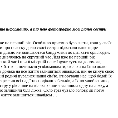
ів інформацію, а під нею фотографію моєї рідної сестри
вже не перший рік. Особливо приємно було знати, коли у своїх
сти про нелегку долю своєї сестри підказали ваше щире
ни дійсно не залишаються байдужими до цієї категорії людей,
не дивлячись на скрутний час Ліля вже не перший рік
ий час і при її мізерній пенсії дуже суттєва допомога,
их батьків, починаєш усвідомлювати, скільки на їхню долю
х донька на все життя залишиться інвалідом, він не кинув свою
ані родичі цуралися нашої сім’ю, ігнорували нас, щоб бодай їх
креслив всі надії та сподівання батьків, а їхню улюбленицю,
стру у рік лише на кілька хвилин залишила одну на ліжку, а
иво залишили біля ліжка. Скло травмувало голову, як потім
е життя залишиться інвалідом …