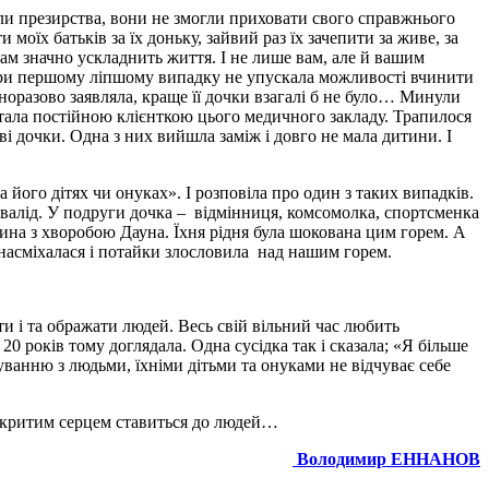
оли презирства, вони не змогли приховати свого справжнього
моїх батьків за їх доньку, зайвий раз їх зачепити за живе, за
вам значно ускладнить життя. І не лише вам, але й вашим
и при першому ліпшому випадку не упускала можливості вчинити
одноразово заявляла, краще її дочки взагалі б не було… Минули
 стала постійною клієнткою цього медичного закладу. Трапилося
дві дочки. Одна з них вийшла заміж і довго не мала дитини. І
 його дітях чи онуках». І розповіла про один з таких випадків.
валід. У подруги дочка – відмінниця, комсомолка, спортсменка
чина з хворобою Дауна. Їхня рідня була шокована цим горем. А
ю насміхалася і потайки злословила над нашим горем.
ти і та ображати людей. Весь свій вільний час любить
0 років тому доглядала. Одна сусідка так і сказала; «Я більше
куванню з людьми, їхніми дітьми та онуками не відчуває себе
відкритим серцем ставиться до людей…
Володимир ЕННАНОВ