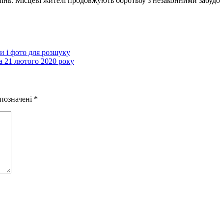
рпінь. Місцеві жителі продовжують боротьбу з незаконними забуд
и і фото для розшуку
за 21 лютого 2020 року
 позначені
*