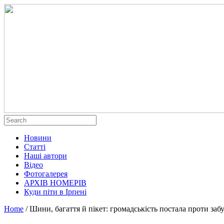
Новини
Статті
Наші автори
Відео
Фотогалерея
АРХІВ НОМЕРІВ
Куди піти в Ірпені
Home
/
Шини, багаття й пікет: громадськість постала проти забу