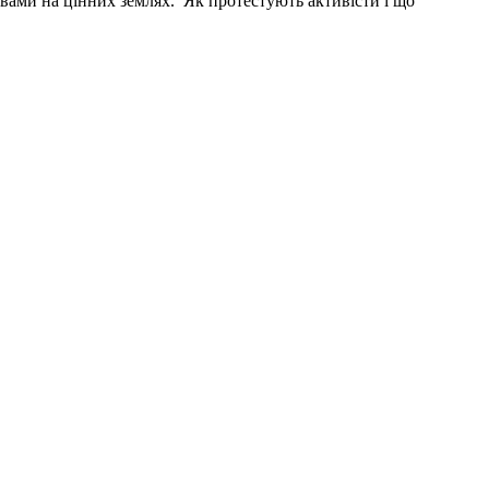
овами на цінних землях. Як протестують активісти і що