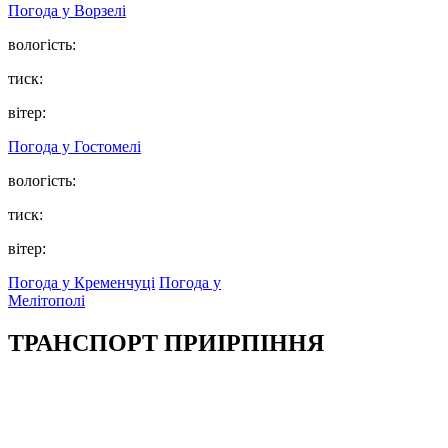
Погода у
Ворзелі
вологість:
тиск:
вітер:
Погода у
Гостомелі
вологість:
тиск:
вітер:
Погода у Кременчуці
Погода у
Мелітополі
ТРАНСПОРТ ПРИІРПІННЯ