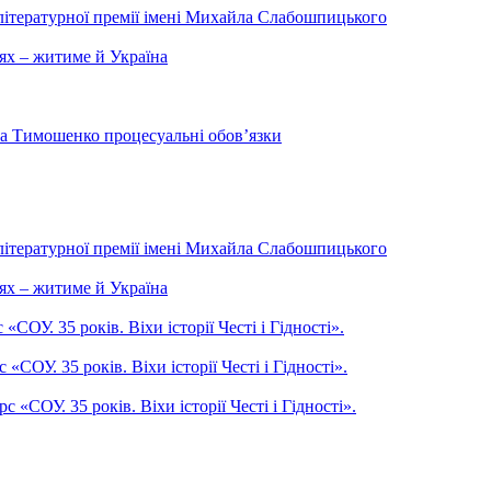
літературної премії імені Михайла Слабошпицького
ях – житиме й Україна
на Тимошенко процесуальні обов’язки
літературної премії імені Михайла Слабошпицького
ях – житиме й Україна
ОУ. 35 років. Віхи історії Честі і Гідності».
СОУ. 35 років. Віхи історії Честі і Гідності».
СОУ. 35 років. Віхи історії Честі і Гідності».