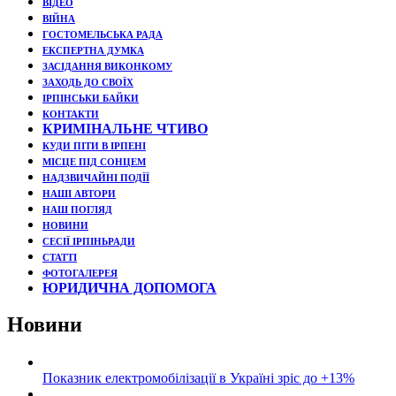
ВІДЕО
ВІЙНА
ГОСТОМЕЛЬСЬКА РАДА
ЕКСПЕРТНА ДУМКА
ЗАСІДАННЯ ВИКОНКОМУ
ЗАХОДЬ ДО СВОЇХ
ІРПІНСЬКИ БАЙКИ
КОНТАКТИ
КРИМІНАЛЬНЕ ЧТИВО
КУДИ ПІТИ В ІРПЕНІ
МІСЦЕ ПІД СОНЦЕМ
НАДЗВИЧАЙНІ ПОДЇЇ
НАШІ АВТОРИ
НАШ ПОГЛЯД
НОВИНИ
СЕСІЇ ІРПІНЬРАДИ
СТАТТІ
ФОТОГАЛЕРЕЯ
ЮРИДИЧНА ДОПОМОГА
Новини
Показник електромобілізації в Україні зріс до +13%