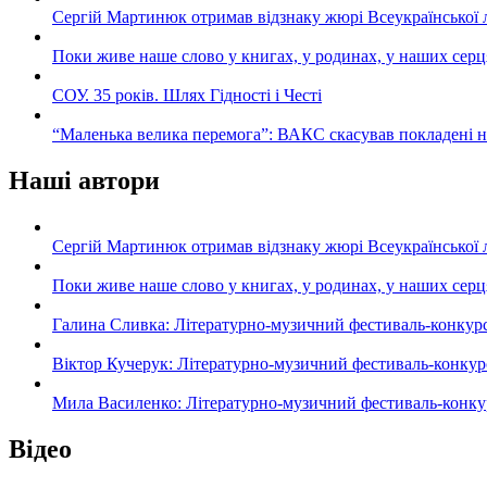
Сергій Мартинюк отримав відзнаку жюрі Всеукраїнської 
Поки живе наше слово у книгах, у родинах, у наших серц
СОУ. 35 років. Шлях Гідності і Честі
“Маленька велика перемога”: ВАКС скасував покладені 
Наші автори
Сергій Мартинюк отримав відзнаку жюрі Всеукраїнської 
Поки живе наше слово у книгах, у родинах, у наших серц
Галина Сливка: Літературно-музичний фестиваль-конкурс «С
Віктор Кучерук: Літературно-музичний фестиваль-конкурс «
Мила Василенко: Літературно-музичний фестиваль-конкурс «
Відео