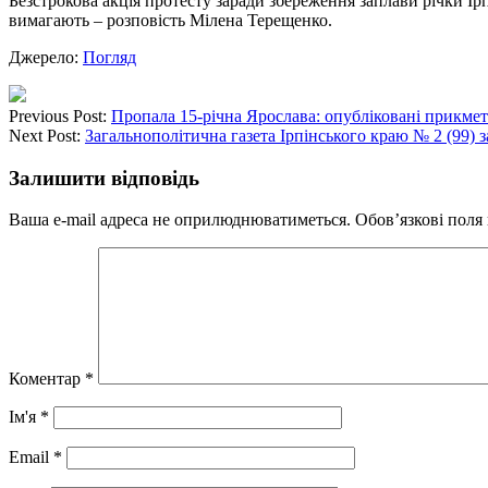
Безстрокова акція протесту заради збереження заплави річки І
вимагають – розповість Мілена Терещенко.
Джерело:
Погляд
Previous Post:
Пропала 15-річна Ярослава: опубліковані прикмет
Next Post:
Загальнополітична газета Ірпінського краю № 2 (99) 
Залишити відповідь
Ваша e-mail адреса не оприлюднюватиметься.
Обов’язкові поля
Коментар
*
Ім'я
*
Email
*