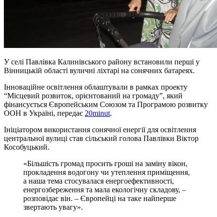
У селі Павлівка Калинівського району встановили перші у
Вінницькій області вуличні ліхтарі на сонячних батареях.
Інноваційне освітлення облаштували в рамках проекту
“Місцевий розвиток, орієнтований на громаду”, який
фінансується Європейським Союзом та Програмою розвитку
ООН в Україні, передає
20minut
.
Ініціатором використання сонячної енергії для освітлення
центральної вулиці став сільський голова Павлівки Віктор
Кособуцький.
«Більшість громад просить гроші на заміну вікон,
прокладення водогону чи утеплення приміщення,
а наша тема стосувалася енергоефективності,
енергозбереження та мала екологічну складову, –
розповідає він. – Європейці на таке найперше
звертають увагу».