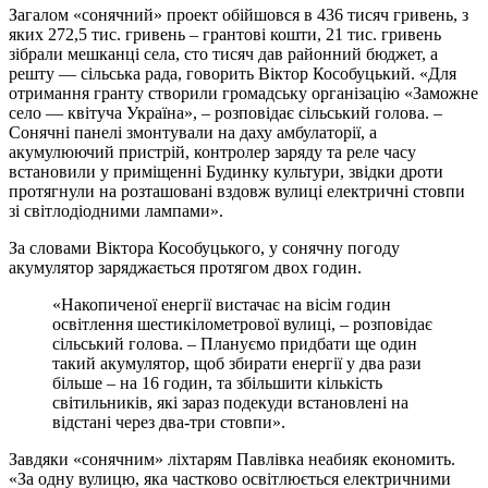
Загалом «сонячний» проект обійшовся в 436 тисяч гривень, з
яких 272,5 тис. гривень – грантові кошти, 21 тис. гривень
зібрали мешканці села, сто тисяч дав районний бюджет, а
решту — сільська рада, говорить Віктор Кособуцький. «Для
отримання гранту створили громадську організацію «Заможне
село — квітуча Україна», – розповідає сільський голова. –
Сонячні панелі змонтували на даху амбулаторії, а
акумулюючий пристрій, контролер заряду та реле часу
встановили у приміщенні Будинку культури, звідки дроти
протягнули на розташовані вздовж вулиці електричні стовпи
зі світлодіодними лампами».
За словами Віктора Кособуцького, у сонячну погоду
акумулятор заряджається протягом двох годин.
«Накопиченої енергії вистачає на вісім годин
освітлення шестикілометрової вулиці, – розповідає
сільський голова. – Плануємо придбати ще один
такий акумулятор, щоб збирати енергії у два рази
більше – на 16 годин, та збільшити кількість
світильників, які зараз подекуди встановлені на
відстані через два-три стовпи».
Завдяки «сонячним» ліхтарям Павлівка неабияк економить.
«За одну вулицю, яка частково освітлюється електричними