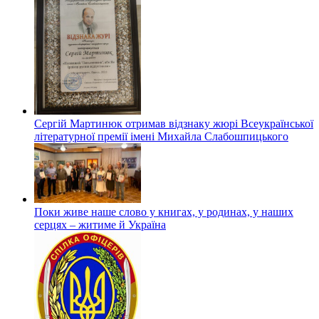
Сергій Мартинюк отримав відзнаку жюрі Всеукраїнської
літературної премії імені Михайла Слабошпицького
Поки живе наше слово у книгах, у родинах, у наших
серцях – житиме й Україна