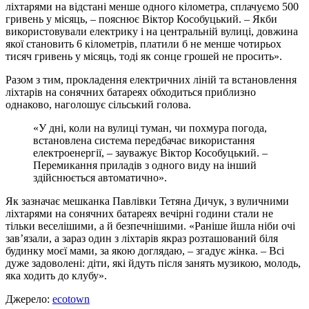
ліхтарями на відстані менше одного кілометра, сплачуємо 500
гривень у місяць, – пояснює Віктор Кособуцький. – Якби
використовували електрику і на центральній вулиці, довжина
якої становить 6 кілометрів, платили б не менше чотирьох
тисяч гривень у місяць, тоді як сонце грошей не просить».
Разом з тим, прокладення електричних ліній та встановлення
ліхтарів на сонячних батареях обходиться приблизно
однаково, наголошує сільський голова.
«У дні, коли на вулиці туман, чи похмура погода,
встановлена система передбачає використання
електроенергії, – зауважує Віктор Кособуцький. –
Перемикання приладів з одного виду на інший
здійснюється автоматично».
Як зазначає мешканка Павлівки Тетяна Дичук, з вуличними
ліхтарями на сонячних батареях вечірні години стали не
тільки веселішими, а й безпечнішими. «Раніше йшла ніби очі
зав’язали, а зараз один з ліхтарів якраз розташований біля
будинку моєї мами, за якою доглядаю, – згадує жінка. – Всі
дуже задоволені: діти, які йдуть після занять музикою, молодь,
яка ходить до клубу».
Джерело:
ecotown