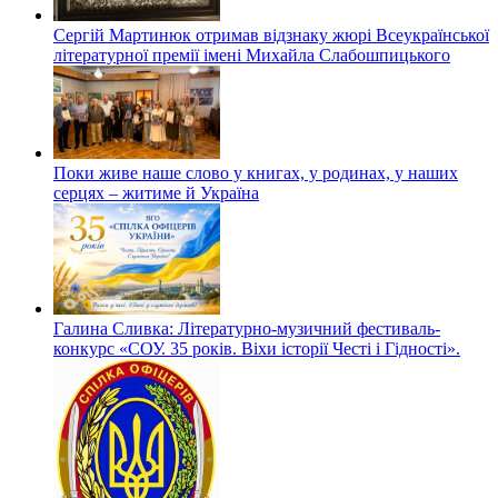
Сергій Мартинюк отримав відзнаку жюрі Всеукраїнської
літературної премії імені Михайла Слабошпицького
Поки живе наше слово у книгах, у родинах, у наших
серцях – житиме й Україна
Галина Сливка: Літературно-музичний фестиваль-
конкурс «СОУ. 35 років. Віхи історії Честі і Гідності».