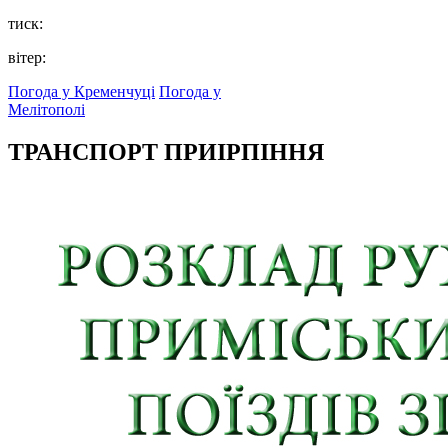
тиск:
вітер:
Погода у Кременчуці
Погода у
Мелітополі
ТРАНСПОРТ ПРИІРПІННЯ