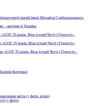
літературної премії імені Михайла Слабошпицького
ях – житиме й Україна
ОУ. 35 років. Віхи історії Честі і Гідності».
СОУ. 35 років. Віхи історії Честі і Гідності».
СОУ. 35 років. Віхи історії Честі і Гідності».
Валерія Козупиці
зволення міста (+ фото, відео)
сті (+ фото)