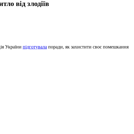
тло від злодіїв
ція України
підготувала
поради, як захистити своє помешкання