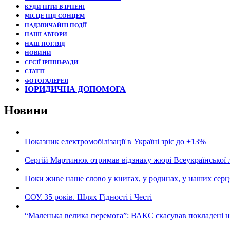
КУДИ ПІТИ В ІРПЕНІ
МІСЦЕ ПІД СОНЦЕМ
НАДЗВИЧАЙНІ ПОДЇЇ
НАШІ АВТОРИ
НАШ ПОГЛЯД
НОВИНИ
СЕСІЇ ІРПІНЬРАДИ
СТАТТІ
ФОТОГАЛЕРЕЯ
ЮРИДИЧНА ДОПОМОГА
Новини
Показник електромобілізації в Україні зріс до +13%
Сергій Мартинюк отримав відзнаку жюрі Всеукраїнської 
Поки живе наше слово у книгах, у родинах, у наших серц
СОУ. 35 років. Шлях Гідності і Честі
“Маленька велика перемога”: ВАКС скасував покладені 