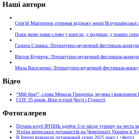
Наші автори
Сергій Мартинюк отримав відзнаку жюрі Всеукраїнської 
Поки живе наше слово у книгах, у родинах, у наших серц
Галина Сливка: Літературно-музичний фестиваль-конкурс «С
Віктор Кучерук: Літературно-музичний фестиваль-конкурс «
Мила Василенко: Літературно-музичний фестиваль-конкурс «
Відео
“Мій брат”, слова Микола Гриценка, музика і виконання 
СОУ. 35 років. Віхи історії Честі і Гідності
Фотогалерея
Петанк-клуб ІРПІНЬ здобув 3-тє місце турніру на честь ви
Успіхи ірпінських петанкістів на Чемпіонаті України в Ху
В Ірпені відкрили петанковий сезон 2025 року ( +фото)