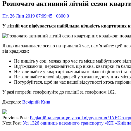
Розпочато активний літній сезон кварти
Пт, 26 Лип 2019 07:09:45 +0300
0
У літній час відбувається найбільша кількість квартирних к
Якщо ви залишаєте оселю на тривалий час, пам’ятайте: цей пер
від крадіжки:
Не пишіть у соц. межах про час та місце майбутнього від
Від’їжджаючи, переконайтеся, що вікна, кватирки та балко
Не залишайте у квартирі значимі матеріальні цінності та 
Не залишайте ключі від дверей у загальнодоступних місця
Потурбуйтеся, щоб на час вашої відсутності хтось період
У разі потреби телефонуйте до поліції за телефоном 102.
Джерело:
Вечірній Київ
Previous Post:
Радіаційна черниця: у зоні відчуження ЧАЕС затр
Next Post:
Усі 1326 одиниць наземного транспорту «КП «Київп