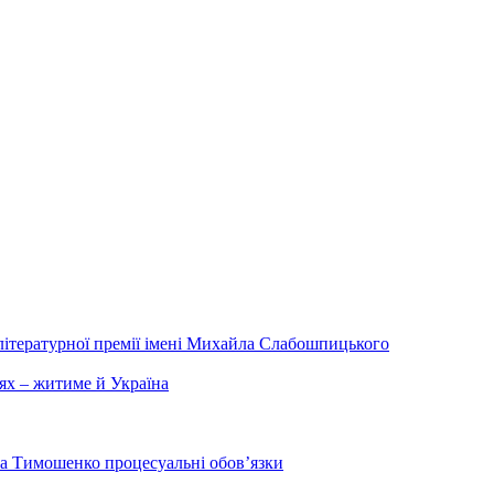
літературної премії імені Михайла Слабошпицького
ях – житиме й Україна
на Тимошенко процесуальні обов’язки