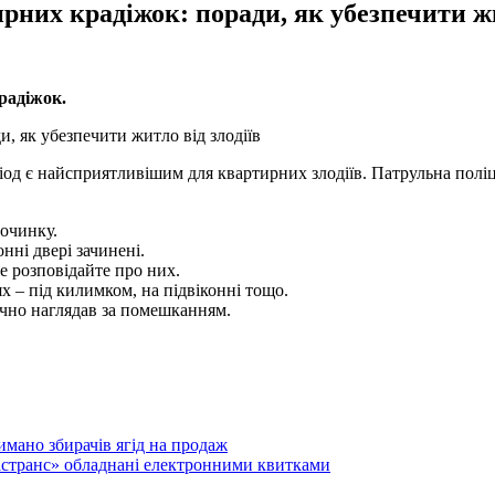
рних крадіжок: поради, як убезпечити жи
радіжок.
іод є найсприятливішим для квартирних злодіїв. Патрульна полі
починку.
нні двері зачинені.
не розповідайте про них.
х – під килимком, на підвіконні тощо.
ично наглядав за помешканням.
имано збирачів ягід на продаж
астранс» обладнані електронними квитками