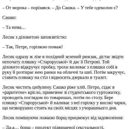
– От морока – порізався. – До Сашка. – У тебе одеколон є?
Сашко:
– Та нема…
Лесик з діловитою заповзятістю:
– Так, Петре, горілкою помаж!
Лесик одразу ж лізе в похідний зелений рюкзак, дістає звідти
непочату пляшку «Староруської» й дає її Петрові. Той
діловито відкручує пробку, трохи виливає з пляшки собі в
руку й розтирає нею ранки на обличчі та шиї. Потім закручує,
ставить пляшку на стіл і відносить дзеркало в туалет.
Лесик чистить цибулину. Сашко ріже хліб. Петро, сідає в
«раритетне» крісло, привезене зі студентського гуртожитку,
проводить поглядом по товаришах, потім по столу. Бере
пляшку «Староруської» й наливає з неї горілку у високі чарки,
що незворушно стоять на своїх місцях з учорашнього дня.
Лесик помішуючи ложкою борщ прицмокує від задоволення:
– Да-а… борщ – продукт підвищеної сексуальності.