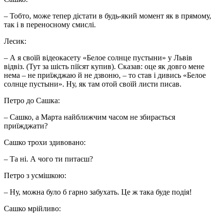
– Тобто, може тепер дістати в будь-який момент як в прямому,
так і в переносному смислі.
Лесик:
– А я своїй відеокасету «Белое солнце пустыни» у Львів
відвіз. (Тут за шість піїсят купив). Сказав: оце як довго мене
нема – не приїжджаю й не дзвоню, – то став і дивись «Белое
солнце пустыни». Ну, як там отой своїй листи писав.
Петро до Сашка:
– Сашко, а Марта найближчим часом не збирається
приїжджати?
Сашко трохи здивовано:
– Та ні. А чого ти питаєш?
Петро з усмішкою:
– Ну, можна було б гарно забухать. Це ж така буде подія!
Сашко мрійливо: