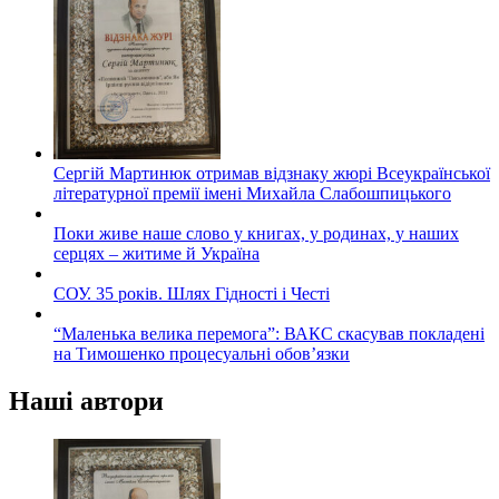
Сергій Мартинюк отримав відзнаку жюрі Всеукраїнської
літературної премії імені Михайла Слабошпицького
Поки живе наше слово у книгах, у родинах, у наших
серцях – житиме й Україна
СОУ. 35 років. Шлях Гідності і Честі
“Маленька велика перемога”: ВАКС скасував покладені
на Тимошенко процесуальні обов’язки
Наші автори