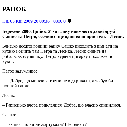
РАНОК
Нд, 05 Кві 2009 20:00:36 +0300
0
Березень 2000. Ірпінь. У хаті, яку наймають давні друзі
Сашко та Петро, оселився ще один їхній приятель – Лесик.
Близько десятої години ранку Сашко виходить з кімнати на
кухню і бачить там Петра та Лесика. Лесик сидить на
рибальському ящику. Петро курячи цигарку походжає по
кухні.
Петро задумливо:
– …Добре, що ми вчора третю не відкривали, а то був би
повний гаплик.
Лесик:
– Гарненько вчора приклалися. Добре, що вчасно спинилися.
Сашко:
– Так шо – то ви не жартували? Ще одна є?