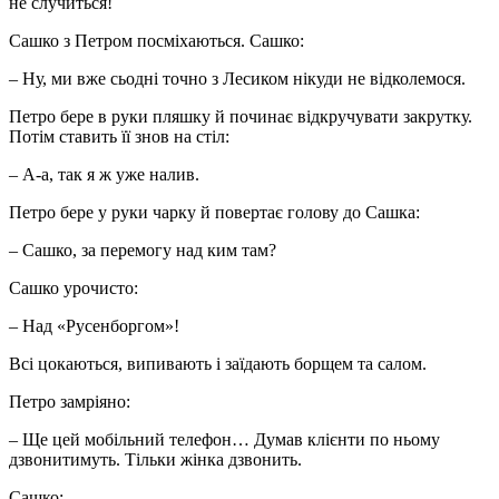
не случиться!
Сашко з Петром посміхаються. Сашко:
– Ну, ми вже сьодні точно з Лесиком нікуди не відколемося.
Петро бере в руки пляшку й починає відкручувати закрутку.
Потім ставить її знов на стіл:
– А-а, так я ж уже налив.
Петро бере у руки чарку й повертає голову до Сашка:
– Сашко, за перемогу над ким там?
Сашко урочисто:
– Над «Русенборгом»!
Всі цокаються, випивають і заїдають борщем та салом.
Петро замріяно:
– Ще цей мобільний телефон… Думав клієнти по ньому
дзвонитимуть. Тільки жінка дзвонить.
Сашко: