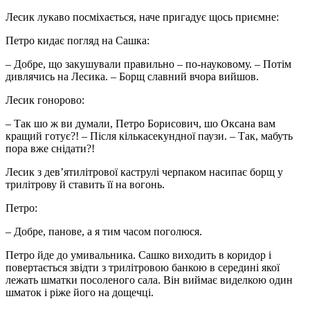
Лесик лукаво посміхається, наче пригадує щось приємне:
Петро кидає погляд на Сашка:
– Добре, що закушували правильно – по-науковому. – Потім
дивлячись на Лесика. – Борщ славний вчора вийшов.
Лесик гонорово:
– Так шо ж ви думали, Петро Борисович, шо Оксана вам
кращий готує?! – Після кількасекундної паузи. – Так, мабуть
пора вже снідати?!
Лесик з дев’ятилітрової каструлі черпаком насипає борщ у
трилітрову й ставить її на вогонь.
Петро:
– Добре, панове, а я тим часом поголюся.
Петро йде до умивальника. Сашко виходить в коридор і
повертається звідти з трилітровою банкою в середині якої
лежать шматки посоленого сала. Він виймає виделкою один
шматок і ріже його на дощечці.