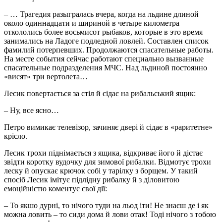
– … Трагедия разыгралась вчера, когда на льдине длиной
около одиннадцати и шириной в четыре километра
откололись более восьмисот рыбаков, которые в это время
занимались на Ладоге подледной ловлей. Составлен список
фамилий потерпевших. Продолжаются спасательные работы.
На месте события сейчас работают специально вызванные
спасательные подразделения МЧС. Над льдиной постоянно
«висят» три вертолета…
Лесик повертається за стіл й сідає на рибальський ящик:
– Ну, все ясно…
Петро вимикає телевізор, зачиняє двері й сідає в «раритетне»
крісло.
Лесик трохи піднімається з ящика, відкриває його й дістає
звідти коротку вудочку для зимової рибалки. Відмотує трохи
леску й опускає крючок собі у тарілку з борщем. У такий
спосіб Лесик імітує підлідну рибалку й з діловитою
емоційністю коментує свої дії:
– То якшо дурні, то нічого туди на льод іти! Не знаєш де і як
можна ловить – то сиди дома й лови отак! Тоді нічого з тобою