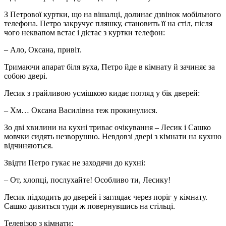
З Петрової куртки, що на вішалці, долинає дзвінок мобільного
телефона. Петро закручує пляшку, становить її на стіл, після
чого неквапом встає і дістає з куртки телефон:
– Ало, Оксана, привіт.
Тримаючи апарат біля вуха, Петро йде в кімнату й зачиняє за
собою двері.
Лесик з грайливою усмішкою кидає погляд у бік дверей:
– Хм… Оксана Василівна теж прокинулися.
Зо дві хвилини на кухні триває очікування – Лесик і Сашко
мовчки сидять незворушно. Невдовзі двері з кімнати на кухню
відчиняються.
Звідти Петро гукає не заходячи до кухні:
– От, хлопці, послухайте! Особливо ти, Лесику!
Лесик підходить до дверей і заглядає через поріг у кімнату.
Сашко дивиться туди ж повернувшись на стільці.
Телевізор з кімнати: