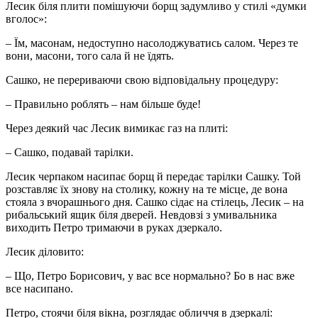
Лесик біля плити помішуючи борщ задумливо у стилі «думки
вголос»:
– Їм, масонам, недоступно насолоджуватись салом. Через те
вони, масони, того сала й не їдять.
Сашко, не перериваючи свою відповідальну процедуру:
– Правильно роблять – нам більше буде!
Через деякий час Лесик вимикає газ на плиті:
– Сашко, подавай тарілки.
Лесик черпаком насипає борщ й передає тарілки Сашку. Той
розставляє їх знову на столику, кожну на те місце, де вона
стояла з вчорашнього дня. Сашко сідає на стілець, Лесик – на
рибальський ящик біля дверей. Невдовзі з умивальника
виходить Петро тримаючи в руках дзеркало.
Лесик діловито:
– Що, Петро Борисович, у вас все нормально? Бо в нас вже
все насипано.
Петро, стоячи біля вікна, розглядає обличчя в дзеркалі: