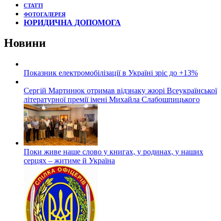
СТАТТІ
ФОТОГАЛЕРЕЯ
ЮРИДИЧНА ДОПОМОГА
Новини
Показник електромобілізації в Україні зріс до +13%
Сергій Мартинюк отримав відзнаку жюрі Всеукраїнської
літературної премії імені Михайла Слабошпицького
Поки живе наше слово у книгах, у родинах, у наших
серцях – житиме й Україна