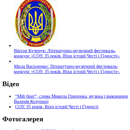
Віктор Кучерук: Літературно-музичний фестиваль-
конкурс «СОУ. 35 років. Віхи історії Честі і Гідності».
Мила Василенко: Літературно-музичний фестиваль-
конкурс «СОУ. 35 років. Віхи історії Честі і Гідності».
Відео
“Мій брат”, слова Микола Гриценка, музика і виконання
Валерія Козупиці
СОУ. 35 років. Віхи історії Честі і Гідності
Фотогалерея