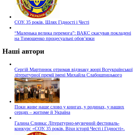
СОУ. 35 років. Шлях Гідності і Честі
“Маленька велика перемога”: ВАКС скасував покладені
на Тимошенко процесуальні обов’язки
Наші автори
Сергій Мартинюк отримав відзнаку жюрі Всеукраїнської
літературної премії імені Михайла Слабошпицького
Поки живе наше слово у книгах, у родинах, у наших
серцях – житиме й Україна
Галина Сливка: Літературно-музичний фестиваль-
конкурс «СОУ. 35 років. Віхи історії Честі і Гідності».