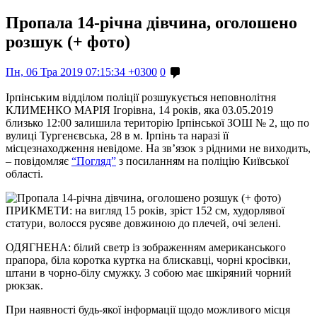
Пропала 14-річна дівчина, оголошено
розшук (+ фото)
Пн, 06 Тра 2019 07:15:34 +0300
0
Ірпінським відділом поліції розшукується неповнолітня
КЛИМЕНКО МАРІЯ Ігорівна, 14 років, яка 03.05.2019
близько 12:00 залишила територію Ірпінської ЗОШ № 2, що по
вулиці Тургенєвська, 28 в м. Ірпінь та наразі її
місцезнаходження невідоме. На зв’язок з рідними не виходить,
– повідомляє
“Погляд”
з посиланням на поліцію Київської
області.
ПРИКМЕТИ: на вигляд 15 років, зріст 152 см, худорлявої
статури, волосся русяве довжиною до плечей, очі зелені.
ОДЯГНЕНА: білий светр із зображенням американського
прапора, біла коротка куртка на блискавці, чорні кросівки,
штани в чорно-білу смужку. З собою має шкіряний чорний
рюкзак.
При наявності будь-якої інформації щодо можливого місця