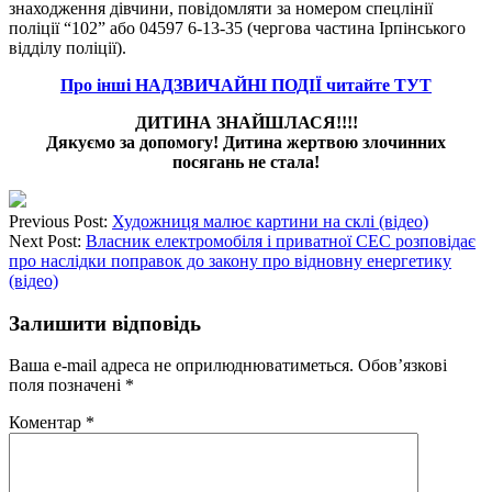
знаходження дівчини, повідомляти за номером спецлінії
поліції “102” або 04597 6-13-35 (чергова частина Ірпінського
відділу поліції).
Про інші НАДЗВИЧАЙНІ ПОДІЇ читайте ТУТ
ДИТИНА ЗНАЙШЛАСЯ!!!!
Дякуємо за допомогу! Дитина жертвою злочинних
посягань не стала!
Previous Post:
Художниця малює картини на склі (відео)
Next Post:
Власник електромобіля і приватної СЕС розповідає
про наслідки поправок до закону про відновну енергетику
(відео)
Залишити відповідь
Ваша e-mail адреса не оприлюднюватиметься.
Обов’язкові
поля позначені
*
Коментар
*