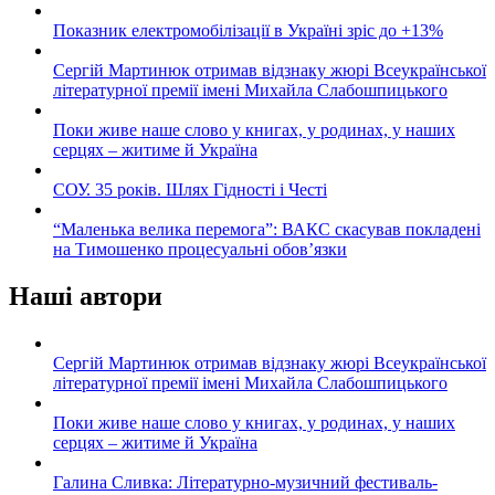
Показник електромобілізації в Україні зріс до +13%
Сергій Мартинюк отримав відзнаку жюрі Всеукраїнської
літературної премії імені Михайла Слабошпицького
Поки живе наше слово у книгах, у родинах, у наших
серцях – житиме й Україна
СОУ. 35 років. Шлях Гідності і Честі
“Маленька велика перемога”: ВАКС скасував покладені
на Тимошенко процесуальні обов’язки
Наші автори
Сергій Мартинюк отримав відзнаку жюрі Всеукраїнської
літературної премії імені Михайла Слабошпицького
Поки живе наше слово у книгах, у родинах, у наших
серцях – житиме й Україна
Галина Сливка: Літературно-музичний фестиваль-