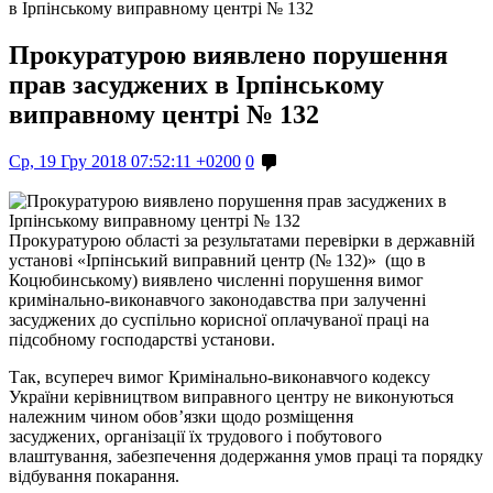
в Ірпінському виправному центрі № 132
Прокуратурою виявлено порушення
прав засуджених в Ірпінському
виправному центрі № 132
Ср, 19 Гру 2018 07:52:11 +0200
0
Прокуратурою області за результатами перевірки в державній
установі «Ірпінський виправний центр (№ 132)» (що в
Коцюбинському) виявлено численні порушення вимог
кримінально-виконавчого законодавства при залученні
засуджених до суспільно корисної оплачуваної праці на
підсобному господарстві установи.
Так, всупереч вимог Кримінально-виконавчого кодексу
України керівництвом виправного центру не виконуються
належним чином обов’язки щодо розміщення
засуджених, організації їх трудового і побутового
влаштування, забезпечення додержання умов праці та порядку
відбування покарання.