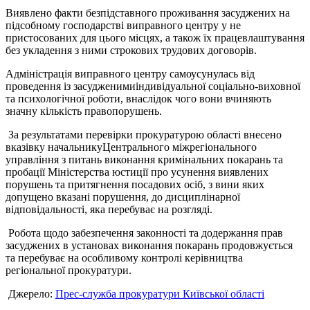
Виявлено факти безпідставного проживання засуджених на
підсобному господарстві виправного центру у не
пристосованих для цього місцях, а також їх працевлаштування
без укладення з ними строкових трудових договорів.
Адміністрація виправного центру самоусунулась від
проведення із засудженимиіндивідуальної соціально-виховної
та психологічної роботи, внаслідок чого вони вчиняють
значну кількість правопорушень.
За результатами перевірки прокуратурою області внесено
вказівку начальникуЦентрального міжрегіонального
управління з питань виконання кримінальних покарань та
пробації Міністерства юстиції про усунення виявлених
порушень та притягнення посадових осіб, з вини яких
допущено вказані порушення, до дисциплінарної
відповідальності, яка перебуває на розгляді.
Робота щодо забезпечення законності та додержання прав
засуджених в установах виконання покарань продовжується
та перебуває на особливому контролі керівництва
регіональної прокуратури.
Джерело:
Прес-служба прокуратури Київської області