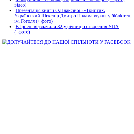
відео)
Презентація книги О.Плаксіної ««Триптих.
Український Шекспір Дмитро Паламарчук»» у бібліотеці
ім. Гоголя (+ фото)
В Ірпені відзначили 82-у річницю створення УПА
(+фото)