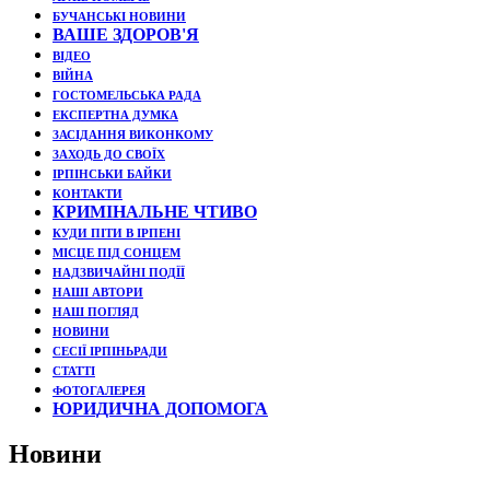
БУЧАНСЬКІ НОВИНИ
ВАШЕ ЗДОРОВ'Я
ВІДЕО
ВІЙНА
ГОСТОМЕЛЬСЬКА РАДА
ЕКСПЕРТНА ДУМКА
ЗАСІДАННЯ ВИКОНКОМУ
ЗАХОДЬ ДО СВОЇХ
ІРПІНСЬКИ БАЙКИ
КОНТАКТИ
КРИМІНАЛЬНЕ ЧТИВО
КУДИ ПІТИ В ІРПЕНІ
МІСЦЕ ПІД СОНЦЕМ
НАДЗВИЧАЙНІ ПОДЇЇ
НАШІ АВТОРИ
НАШ ПОГЛЯД
НОВИНИ
СЕСІЇ ІРПІНЬРАДИ
СТАТТІ
ФОТОГАЛЕРЕЯ
ЮРИДИЧНА ДОПОМОГА
Новини