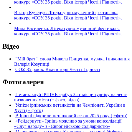
конкурс «СОУ. 35 років. Віхи історії Честі і Гідності».
Віктор Кучерук: Літературно-музичний фестиваль-
конкурс «СОУ. 35 років. Віхи історії Честі і Гідності».
Мила Василенко: Літературно-музичний фестиваль-
конкурс «СОУ. 35 років. Віхи історії Честі і Гідності».
Відео
“Мій брат”, слова Микола Гриценка, музика і виконання
Валерія Козупиці
СОУ. 35 років. Віхи історії Честі і Гідності
Фотогалерея
Петанк-клуб ІРПІНЬ здобув 3-тє місце турніру на честь
визволення міста (+ фото, відео)
Успіхи ірпінських петанкістів на Чемпіонаті України в
Хусті (+ фото)
В Ірпені відкрили петанковий сезон 2025 року ( +фото)
«Рейдернути» Ірпінь можливо за умови консолідації
«Слуг народу» з «Європейською солідарністю»
Маркушина – на волю, Карплюка – на нари! (+ фото,