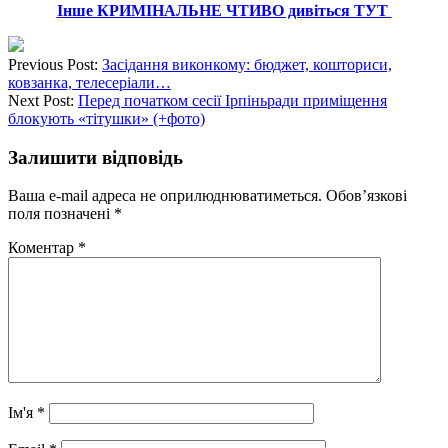
Інше КРИМІНАЛЬНЕ ЧТИВО дивіться ТУТ
Previous Post:
Засідання виконкому: бюджет, кошториси,
ковзанка, телесеріали…
Next Post:
Перед початком сесії Ірпіньради приміщення
блокують «тітушки» (+фото)
Залишити відповідь
Ваша e-mail адреса не оприлюднюватиметься.
Обов’язкові
поля позначені
*
Коментар
*
Ім'я
*