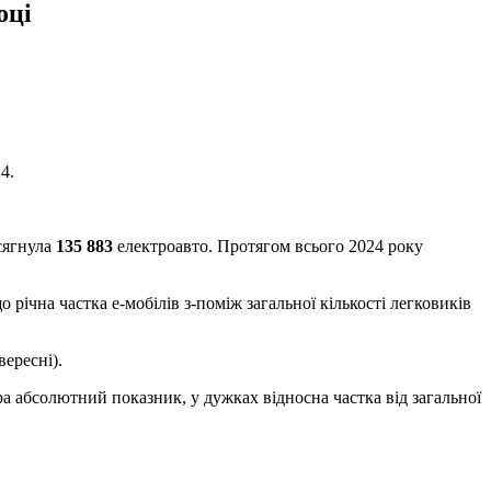
оці
4.
 сягнула
135 883
електроавто. Протягом всього 2024 року
 річна частка е-мобілів з-поміж загальної кількості легковиків
вересні).
а абсолютний показник, у дужках відносна частка від загальної