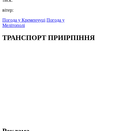
тиск:
вітер:
Погода у Кременчуці
Погода у
Мелітополі
ТРАНСПОРТ ПРИІРПІННЯ
Реклама