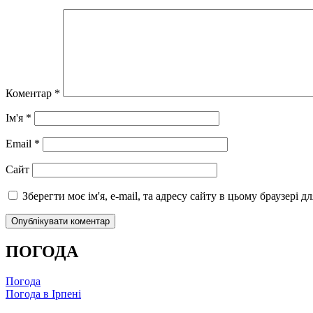
Коментар
*
Ім'я
*
Email
*
Сайт
Зберегти моє ім'я, e-mail, та адресу сайту в цьому браузері 
ПОГОДА
Погода
Погода в
Ірпені