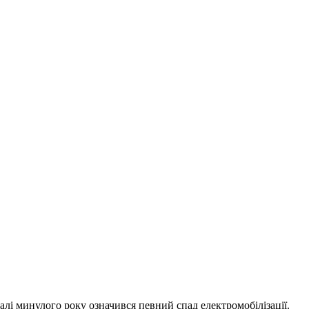
талі минулого року означився певний спад електромобілізації.