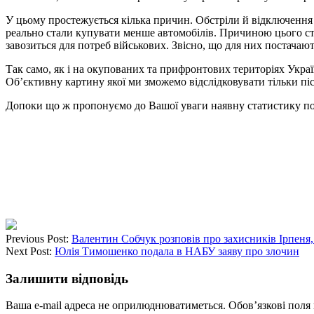
У цьому простежується кілька причин. Обстріли й відключення 
реально стали купувати менше автомобілів. Причиною цього ста
завозиться для потреб військових. Звісно, що для них постачають
Так само, як і на окупованих та прифронтових територіях Украї
Об’єктивну картину якої ми зможемо відслідковувати тільки піс
Допоки що ж пропонуємо до Вашої уваги наявну статистику пош
Previous Post:
Валентин Собчук розповів про захисників Ірпеня
Next Post:
Юлія Тимошенко подала в НАБУ заяву про злочин
Залишити відповідь
Ваша e-mail адреса не оприлюднюватиметься.
Обов’язкові поля