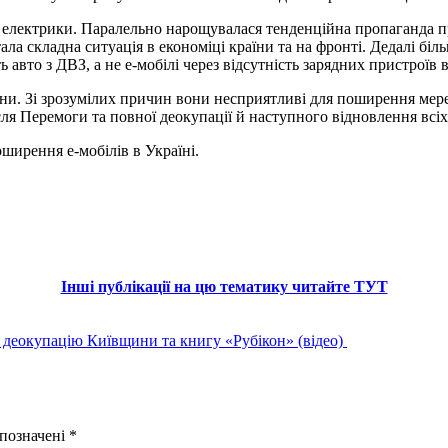
електрики. Паралельно нарощувалася тенденційна пропаганда про
ла складна ситуація в економіці країни та на фронті. Дедалі бі
 авто з ДВЗ, а не е-мобілі через відсутність зарядних пристроїв 
ни. Зі зрозумілих причин вони несприятливі для поширення мереж 
ля Перемоги та повної деокупації й наступного відновлення всіх 
ирення е-мобілів в Україні.
Інші публікації на цю тематику читайте ТУТ
, деокупацію Київщини та книгу «Рубікон» (відео)
 позначені
*