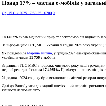
Понад 17% – частка е-мобілів у загальн
Ср, 15 Січ 2025 17:58:25 +0200
0
18,1402%
склав відносний приріст електромобілів відносно зага
За інформацією ГСЦ МВС України у грудні 2024 року українці
Як повідомила
Марина Китіна
, у грудні-2024 електромобільний
українці купили
51 756
е-мобілів.
За даними ГЦС МВС впродовж минулого року наші громадяни
першої реєстрації склала
17,4265%.
Це відчутно вище, ніж рік т
Упродовж 2024-го року було встановлено місячні рекорди популяр
Далі до Вашої уваги докладний щомісячний перелік зростання п
кількості легкових авто.