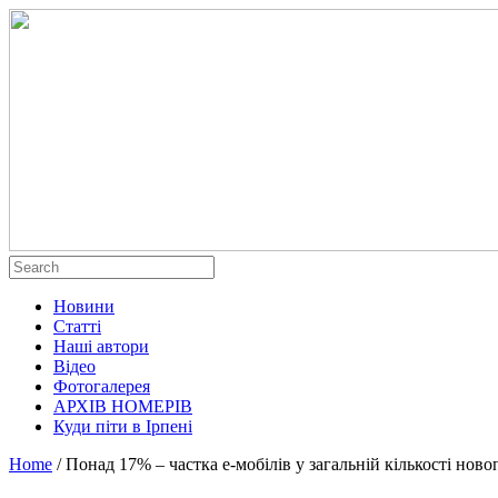
Новини
Статті
Наші автори
Відео
Фотогалерея
АРХІВ НОМЕРІВ
Куди піти в Ірпені
Home
/
Понад 17% – частка е-мобілів у загальній кількості нов