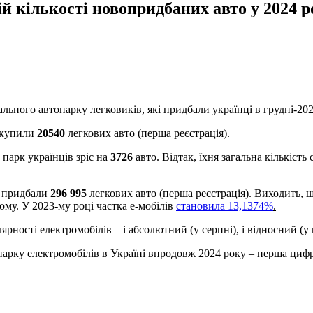
ій кількості новопридбаних авто у 2024 р
льного автопарку легковиків, які придбали українці в грудні-202
 купили
20540
легкових авто (перша реєстрація).
 парк українців зріс на
3726
авто. Відтак, їхня загальна кількість
 придбали
296 995
легкових авто (перша реєстрація). Виходить, що
ому. У 2023-му році частка е-мобілів
становила
13,1374%
.
ності електромобілів – і абсолютний (у серпні), і відносний (у 
арку електромобілів в Україні впродовж 2024 року – перша цифр