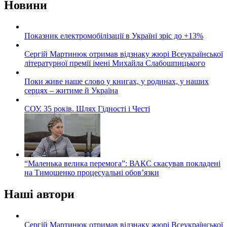
Новини
Показник електромобілізації в Україні зріс до +13%
Сергій Мартинюк отримав відзнаку жюрі Всеукраїнської
літературної премії імені Михайла Слабошпицького
Поки живе наше слово у книгах, у родинах, у наших
серцях – житиме й Україна
СОУ. 35 років. Шлях Гідності і Честі
“Маленька велика перемога”: ВАКС скасував покладені
на Тимошенко процесуальні обов’язки
Наші автори
Сергій Мартинюк отримав відзнаку жюрі Всеукраїнської