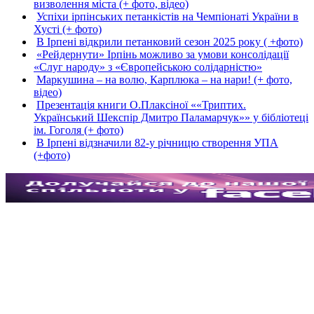
визволення міста (+ фото, відео)
Успіхи ірпінських петанкістів на Чемпіонаті України в
Хусті (+ фото)
В Ірпені відкрили петанковий сезон 2025 року ( +фото)
«Рейдернути» Ірпінь можливо за умови консолідації
«Слуг народу» з «Європейською солідарністю»
Маркушина – на волю, Карплюка – на нари! (+ фото,
відео)
Презентація книги О.Плаксіної ««Триптих.
Український Шекспір Дмитро Паламарчук»» у бібліотеці
ім. Гоголя (+ фото)
В Ірпені відзначили 82-у річницю створення УПА
(+фото)