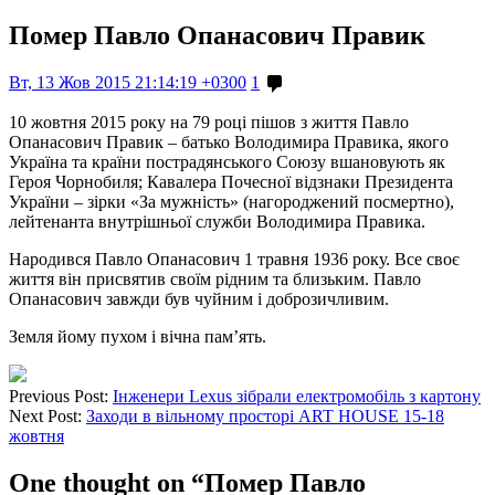
Помер Павло Опанасович Правик
Вт, 13 Жов 2015 21:14:19 +0300
1
10 жовтня 2015 року на 79 році пішов з життя Павло
Опанасович Правик – батько Володимира Правика, якого
Україна та країни пострадянського Союзу вшановують як
Героя Чорнобиля; Кавалера Почесної відзнаки Президента
України – зірки «За мужність» (нагороджений посмертно),
лейтенанта внутрішньої служби Володимира Правика.
Народився Павло Опанасович 1 травня 1936 року. Все своє
життя він присвятив своїм рідним та близьким. Павло
Опанасович завжди був чуйним і доброзичливим.
Земля йому пухом і вічна пам’ять.
Previous Post:
Інженери Lexus зібрали електромобіль з картону
Next Post:
Заходи в вільному просторі ART HOUSE 15-18
жовтня
One thought on “
Помер Павло