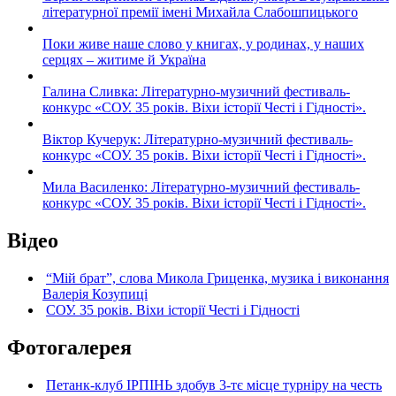
літературної премії імені Михайла Слабошпицького
Поки живе наше слово у книгах, у родинах, у наших
серцях – житиме й Україна
Галина Сливка: Літературно-музичний фестиваль-
конкурс «СОУ. 35 років. Віхи історії Честі і Гідності».
Віктор Кучерук: Літературно-музичний фестиваль-
конкурс «СОУ. 35 років. Віхи історії Честі і Гідності».
Мила Василенко: Літературно-музичний фестиваль-
конкурс «СОУ. 35 років. Віхи історії Честі і Гідності».
Відео
“Мій брат”, слова Микола Гриценка, музика і виконання
Валерія Козупиці
СОУ. 35 років. Віхи історії Честі і Гідності
Фотогалерея
Петанк-клуб ІРПІНЬ здобув 3-тє місце турніру на честь