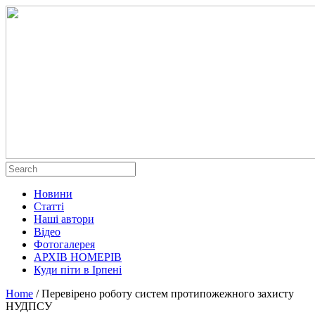
Новини
Статті
Наші автори
Відео
Фотогалерея
АРХІВ НОМЕРІВ
Куди піти в Ірпені
Home
/
Перевірено роботу систем протипожежного захисту
НУДПСУ