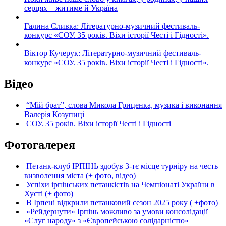
серцях – житиме й Україна
Галина Сливка: Літературно-музичний фестиваль-
конкурс «СОУ. 35 років. Віхи історії Честі і Гідності».
Віктор Кучерук: Літературно-музичний фестиваль-
конкурс «СОУ. 35 років. Віхи історії Честі і Гідності».
Відео
“Мій брат”, слова Микола Гриценка, музика і виконання
Валерія Козупиці
СОУ. 35 років. Віхи історії Честі і Гідності
Фотогалерея
Петанк-клуб ІРПІНЬ здобув 3-тє місце турніру на честь
визволення міста (+ фото, відео)
Успіхи ірпінських петанкістів на Чемпіонаті України в
Хусті (+ фото)
В Ірпені відкрили петанковий сезон 2025 року ( +фото)
«Рейдернути» Ірпінь можливо за умови консолідації
«Слуг народу» з «Європейською солідарністю»