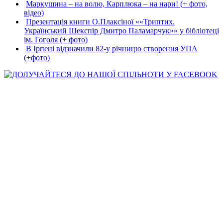
Маркушина – на волю, Карплюка – на нари! (+ фото,
відео)
Презентація книги О.Плаксіної ««Триптих.
Український Шекспір Дмитро Паламарчук»» у бібліотеці
ім. Гоголя (+ фото)
В Ірпені відзначили 82-у річницю створення УПА
(+фото)