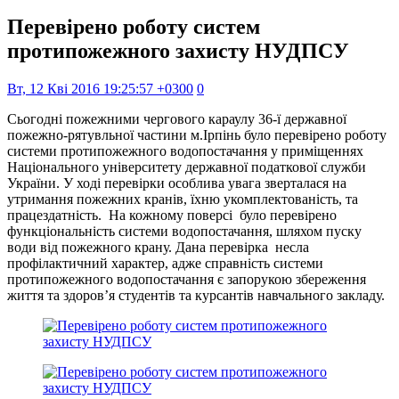
Перевірено роботу систем
протипожежного захисту НУДПСУ
Вт, 12 Кві 2016 19:25:57 +0300
0
Сьогодні пожежними чергового караулу 36-ї державної
пожежно-рятувльної частини м.Ірпінь було перевірено роботу
системи протипожежного водопостачання у приміщеннях
Національного університету державної податкової служби
України. У ході перевірки особлива увага зверталася на
утримання пожежних кранів, їхню укомплектованість, та
працездатність. На кожному поверсі було перевірено
функціональність системи водопостачання, шляхом пуску
води від пожежного крану. Дана перевірка несла
профілактичний характер, адже справність системи
протипожежного водопостачання є запорукою збереження
життя та здоров’я студентів та курсантів навчального закладу.