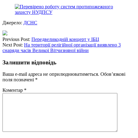
Джерело:
ДСНС
Previous Post:
Передвеликодній концерт у ІБЦ
Next Post:
На території релігійної організації виявлено 3
снаряди часів Великої Вітчизняної війни
Залишити відповідь
Ваша e-mail адреса не оприлюднюватиметься.
Обов’язкові
поля позначені
*
Коментар
*