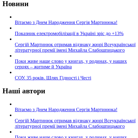
Новини
Вітаємо з Днем Народження Сергія Мартинюка!
Показник електромобілізації в Україні зріс до +13%
Сергій Мартинюк отримав відзнаку жюрі Всеукраїнської
літературної премії імені Михайла Слабошпицького
Поки живе наше слово у книгах, у родинах, у наших
серцях – житиме й Україна
СОУ. 35 років. Шлях Гідності і Честі
Наші автори
Вітаємо з Днем Народження Сергія Мартинюка!
Сергій Мартинюк отримав відзнаку жюрі Всеукраїнської
літературної премії імені Михайла Слабошпицького
Поки живе наше слово у книгах, у родинах, у наших