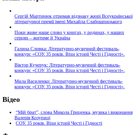
Сергій Мартинюк отримав відзнаку жюрі Всеукраїнської
літературної премії імені Михайла Слабошпицького
Поки живе наше слово у книгах, у родинах, у наших
серцях – житиме й Україна
Галина Сливка: Літературно-музичний фестиваль-
конкурс «СОУ. 35 років. Віхи історії Честі і Гідності».
Віктор Кучерук: Літературно-музичний фестиваль-
конкурс «СОУ. 35 років. Віхи історії Честі і Гідності».
Мила Василенко: Літературно-музичний фестиваль-
конкурс «СОУ. 35 років. Віхи історії Честі і Гідності».
Відео
“Мій брат”, слова Микола Гриценка, музика і виконання
Валерія Козупиці
СОУ. 35 років. Віхи історії Честі і Гідності