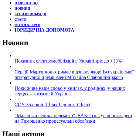
НАШ ПОГЛЯД
НОВИНИ
СЕСІЇ ІРПІНЬРАДИ
СТАТТІ
ФОТОГАЛЕРЕЯ
ЮРИДИЧНА ДОПОМОГА
Новини
Показник електромобілізації в Україні зріс до +13%
Сергій Мартинюк отримав відзнаку жюрі Всеукраїнської
літературної премії імені Михайла Слабошпицького
Поки живе наше слово у книгах, у родинах, у наших
серцях – житиме й Україна
СОУ. 35 років. Шлях Гідності і Честі
“Маленька велика перемога”: ВАКС скасував покладені
на Тимошенко процесуальні обов’язки
Наші автори