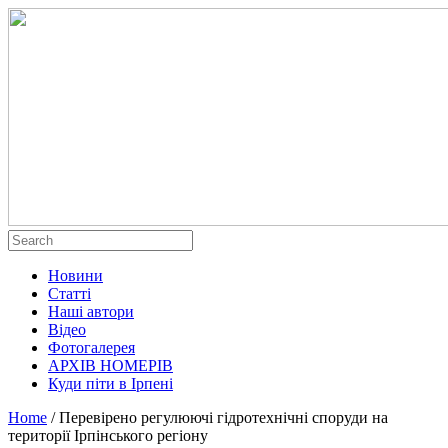
Новини
Статті
Наші автори
Відео
Фотогалерея
АРХІВ НОМЕРІВ
Куди піти в Ірпені
Home
/
Перевірено регулюючі гідротехнічні споруди на
території Ірпінського регіону