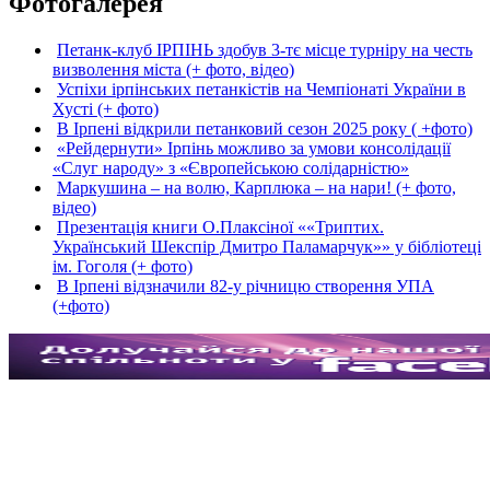
Фотогалерея
Петанк-клуб ІРПІНЬ здобув 3-тє місце турніру на честь
визволення міста (+ фото, відео)
Успіхи ірпінських петанкістів на Чемпіонаті України в
Хусті (+ фото)
В Ірпені відкрили петанковий сезон 2025 року ( +фото)
«Рейдернути» Ірпінь можливо за умови консолідації
«Слуг народу» з «Європейською солідарністю»
Маркушина – на волю, Карплюка – на нари! (+ фото,
відео)
Презентація книги О.Плаксіної ««Триптих.
Український Шекспір Дмитро Паламарчук»» у бібліотеці
ім. Гоголя (+ фото)
В Ірпені відзначили 82-у річницю створення УПА
(+фото)