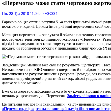
«Перемога» може стати черговою жертв
Пн, 28 Тра 2018 11:04:40 +0300
1
Гарячою обіцяє стати наступна 51-а сесія Ірпінської міської р
початок о 9 годині. Цілком ймовірні інші перенесення сесійного
Мета цих перенесень – заплутати й збити з пантелику представ
про забудову території колишнього комбінату «Перемога». Разом
підхід і «планування» з точки зору густоти населення – на цьо
продаж чи торгівельні об’єкти у привладних бариг чомусь (?) 
Забудовницькі маніяки вже самі не розуміють, що творять. Насел
Незважаючи на це КіНОшники з впертістю й послідовністю манія
накопичення за рахунок нищення ресурсів Громади, без якогось 
донедавна домінуючий приватний сектор, лісові угіддя, заплави 
далеко за його межами.
Вже став жертвою забудовницького буму колись відомий на вес
щупальця протяглися до «Перемоги».
Замість обіцяного рані
Це питання має довгий скандальний «хвіст» щонайменше річною
«Перемоги», відверто назвавши цей намір бізнесовими інт