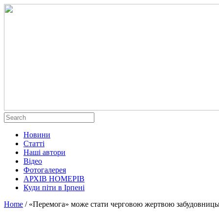
Новини
Статті
Наші автори
Відео
Фотогалерея
АРХІВ НОМЕРІВ
Куди піти в Ірпені
Home
/
«Перемога» може стати черговою жертвою забудовниць