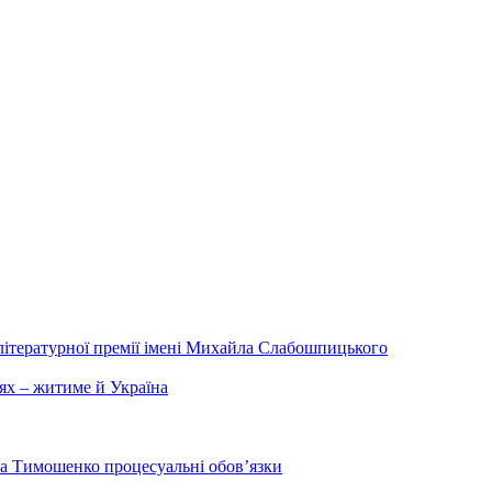
літературної премії імені Михайла Слабошпицького
ях – житиме й Україна
на Тимошенко процесуальні обов’язки