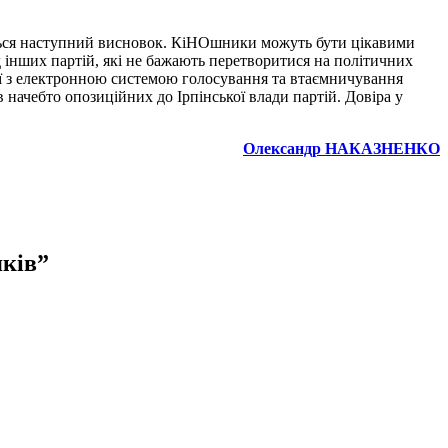
ується наступний висновок. КіНОшники можуть бути цікавими
д інших партій, які не бажають перетворитися на політичних
ії з електронною системою голосування та втаємничування
 начебто опозиційних до Ірпінської влади партій. Довіра у
Олександр НАКАЗНЕНКО
яків
”