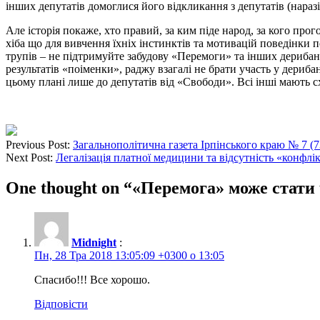
інших депутатів домоглися його відкликання з депутатів (нараз
Але історія покаже, хто правий, за ким піде народ, за кого 
хіба що для вивчення їхніх інстинктів та мотивацій поведінки
трупів – не підтримуйте забудову «Перемоги» та інших дериба
результатів «поіменки», раджу взагалі не брати участь у дериб
цьому плані лише до депутатів від «Свободи». Всі інші мають 
Previous Post:
Загальнополітична газета Ірпінського краю № 7 (7
Next Post:
Легалізація платної медицини та відсутність «конфл
One thought on “
«Перемога» може стати
Midnight
:
Пн, 28 Тра 2018 13:05:09 +0300 о 13:05
Спасибо!!! Все хорошо.
Відповісти