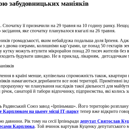
ою забудовницьких маніяків
ади. Спочатку її призначили на 29 травня на 10 годину ранку. Нещ
 засідання, яке спочатку планувалося взагалі на 26 травня.
ників громадськості, яким небайдужа подальша доля Ірпеня. Адж
 з двома озерами, колишніми кар’єрами, це понад 50 гектарів зем
му кутку можуть втулити мікрорайон понад 20 тисяч жителів без 
виходить будувати швидко. Не в приклад, лікарням, дитсадочкам
ення в країні менше, купівельна спроможність також, квартири пр
ків намагаються дерибанити все нові території. Примітивні інд
прорахунку чи планування наслідків такої діяльності для майбутн
річок, санаторії й табори відпочинку, підприємства, які колись 
ь Радянський Союз завод «Ірпіньмаш». Його територію розпланув
ше Карплюком на цьому місці ІТ-парку
тепер вже відкрито гово
 давнини. Рік тому на сесії Ірпіньради
депутат Святослав Куц
ересами Карплюка
. Той вчинок вартував Куценку депутатського