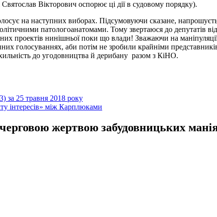
і Святослав Вікторович оспорює ці дії в судовому порядку).
проголосує на наступних виборах. Підсумовуючи сказане, напрош
 політичними патологоанатомами. Тому звертаюся до депутатів ві
нних проектів нинішньої поки що влади! Зважаючи на маніпуляц
анних голосуваннях, аби потім не зробили крайніми представників
схильність до угодовництва й дерибану разом з КіНО.
3) за 25 травня 2018 року
ікту інтересів» між Карплюками
 черговою жертвою забудовницьких мані