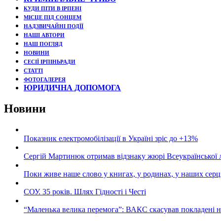
КУДИ ПІТИ В ІРПЕНІ
МІСЦЕ ПІД СОНЦЕМ
НАДЗВИЧАЙНІ ПОДЇЇ
НАШІ АВТОРИ
НАШ ПОГЛЯД
НОВИНИ
СЕСІЇ ІРПІНЬРАДИ
СТАТТІ
ФОТОГАЛЕРЕЯ
ЮРИДИЧНА ДОПОМОГА
Новини
Показник електромобілізації в Україні зріс до +13%
Сергій Мартинюк отримав відзнаку жюрі Всеукраїнської 
Поки живе наше слово у книгах, у родинах, у наших серц
СОУ. 35 років. Шлях Гідності і Честі
“Маленька велика перемога”: ВАКС скасував покладені 