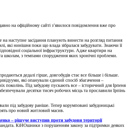
одавно на офіційному сайті з’явилося повідомлення вже про
е на наступне засідання планують винести на розгляд питання
лі, які нинішня поки що влада зібралася забудувати. Знаючи її
відповідної соціальної інфраструктури. Адже квартири на
 та школам, з темпами спорудження яких хронічні проблеми.
одаються дедалі гірше, довгобудів стає все більше і більше.
ивідууми, які опанували єдиний спосіб збагачення –
іх поколінь. Під забудову пускають все – історичний для Ірпеня
забезпечували десятки тисяч робочих місць та прославили Ірпінь
али під забудову раніше. Тепер корумповані забудоницькі
рять про новий житловий масив.
енко – рішуче виступив проти забудови території
 мандата. КіНОшники з порушенням закону за підтримки деяких