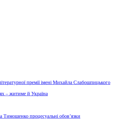
літературної премії імені Михайла Слабошпицького
ях – житиме й Україна
на Тимошенко процесуальні обов’язки