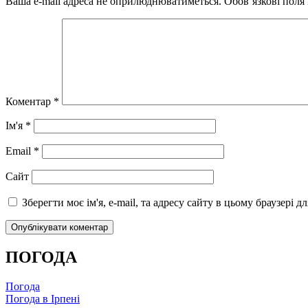
Ваша e-mail адреса не оприлюднюватиметься.
Обов’язкові поля
Коментар
*
Ім'я
*
Email
*
Сайт
Зберегти моє ім'я, e-mail, та адресу сайту в цьому браузері 
ПОГОДА
Погода
Погода в
Ірпені