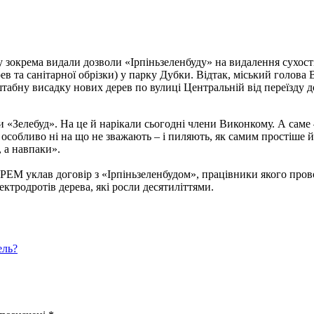
у зокрема видали дозволи «Ірпіньзеленбуду» на видалення сухост
рев та санітарної обрізки) у парку Дубки. Відтак, міський голо
табну висадку нових дерев по вулиці Центральній від переїзду до 
 «Зелебуд». На це й нарікали сьогодні члени Виконкому. А саме –
 особливо ні на що не зважають – і пиляють, як самим простіше
, а навпаки».
 РЕМ уклав договір з «Ірпіньзеленбудом», працівники якого пров
ектродротів дерева, які росли десятиліттями.
ель?