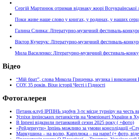
Сергій Мартинюк отримав відзнаку жюрі Всеукраїнської 
Поки живе наше слово у книгах, у родинах, у наших серц
Галина Сливка: Літературно-музичний фестиваль-конкурс «С
Віктор Кучерук: Літературно-музичний фестиваль-конкурс «
Мила Василенко: Літературно-музичний фестиваль-конкурс «
Відео
“Мій брат”, слова Микола Гриценка, музика і виконання 
СОУ. 35 років. Віхи історії Честі і Гідності
Фотогалерея
Петанк-клуб ІРПІНЬ здобув 3-тє місце турніру на честь ви
Успіхи ірпінських петанкістів на Чемпіонаті України в Ху
В Ірпені відкрили петанковий сезон 2025 року ( +фото)
«Рейдернути» Ірпінь можливо за умови консолідації «Сл
Маркушина – на волю, Карплюка – на нари! (+ фото, віде