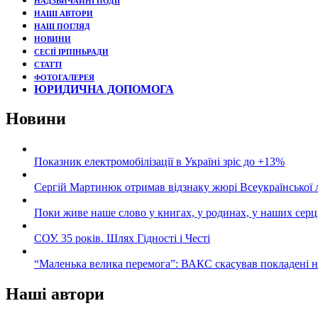
НАДЗВИЧАЙНІ ПОДЇЇ
НАШІ АВТОРИ
НАШ ПОГЛЯД
НОВИНИ
СЕСІЇ ІРПІНЬРАДИ
СТАТТІ
ФОТОГАЛЕРЕЯ
ЮРИДИЧНА ДОПОМОГА
Новини
Показник електромобілізації в Україні зріс до +13%
Сергій Мартинюк отримав відзнаку жюрі Всеукраїнської 
Поки живе наше слово у книгах, у родинах, у наших серц
СОУ. 35 років. Шлях Гідності і Честі
“Маленька велика перемога”: ВАКС скасував покладені 
Наші автори