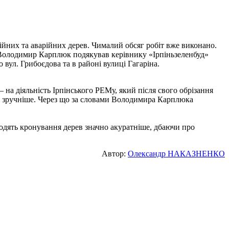
ійних та аварійних дерев. Чималий обсяг робіт вже виконано.
ва Володимир Карплюк подякував керівнику «Ірпіньзеленбуд»
вул. Грибоєдова та в районі вулиці Гагаріна.
 на діяльність Ірпінського РЕМу, який після свого обрізання
 й зручніше. Через що за словами Володимира Карплюка
одять кронування дерев значно акуратніше, дбаючи про
Автор:
Олександр НАКАЗНЕНКО