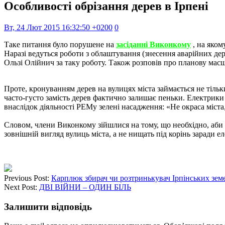
Особливості обрізання дерев в Ірпені
Вт, 24 Лют 2015 16:32:50 +0200
0
Таке питання було порушене на
засіданні Виконкому
, на яком
Наразі ведуться роботи з облаштування (знесення аварійних де
Ользі Олійнич за таку роботу. Також розповів про планову масш
Проте, кронуванням дерев на вулицях міста займається не тільки
часто-густо замість дерев фактично залишає пеньки. Електрики
внаслідок діяльності РЕМу зелені насадження: «Не окраса міста
Словом, члени Виконкому зійшлися на тому, що необхідно, аби
зовнішній вигляд вулиць міста, а не нищать під корінь заради ел
Previous Post:
Карплюк збирач чи розтринькувач Ірпінських зем
Next Post:
ДВІ ВІЙНИ – ОДИН БІЛЬ
Залишити відповідь