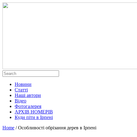
Новини
Статті
Наші автори
Відео
Фотогалерея
АРХІВ НОМЕРІВ
Куди піти в Ірпені
Home
/
Особливості обрізання дерев в Ірпені