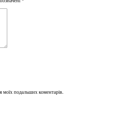
 позначені
*
для моїх подальших коментарів.