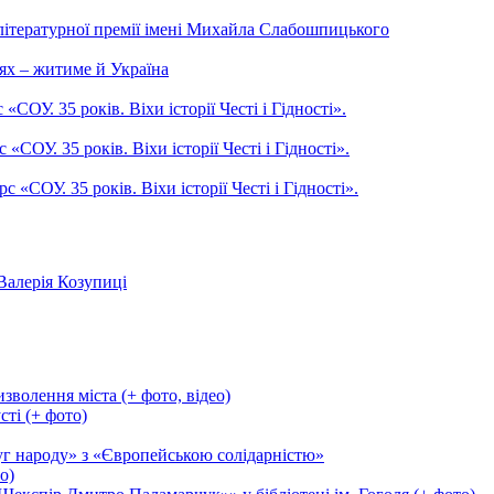
літературної премії імені Михайла Слабошпицького
ях – житиме й Україна
ОУ. 35 років. Віхи історії Честі і Гідності».
СОУ. 35 років. Віхи історії Честі і Гідності».
СОУ. 35 років. Віхи історії Честі і Гідності».
Валерія Козупиці
зволення міста (+ фото, відео)
сті (+ фото)
уг народу» з «Європейською солідарністю»
о)