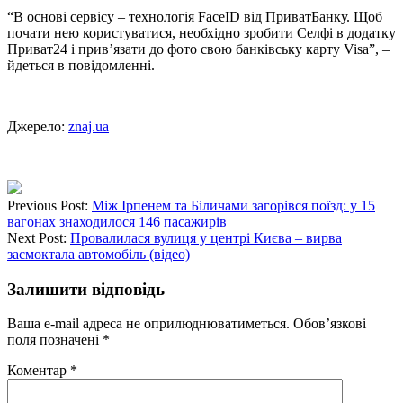
“В основі сервісу – технологія FaceID від ПриватБанку. Щоб
почати нею користуватися, необхідно зробити Селфі в додатку
Приват24 і прив’язати до фото свою банківську карту Visa”, –
йдеться в повідомленні.
Джерело:
znaj.ua
Previous Post:
Між Ірпенем та Біличами загорівся поїзд: у 15
вагонах знаходилося 146 пасажирів
Next Post:
Провалилася вулиця у центрі Києва – вирва
засмоктала автомобіль (відео)
Залишити відповідь
Ваша e-mail адреса не оприлюднюватиметься.
Обов’язкові
поля позначені
*
Коментар
*