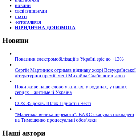
НАШ ПОГЛЯД
НОВИНИ
СЕСІЇ ІРПІНЬРАДИ
СТАТТІ
ФОТОГАЛЕРЕЯ
ЮРИДИЧНА ДОПОМОГА
Новини
Показник електромобілізації в Україні зріс до +13%
Сергій Мартинюк отримав відзнаку жюрі Всеукраїнської
літературної премії імені Михайла Слабошпицького
Поки живе наше слово у книгах, у родинах, у наших
серцях – житиме й Україна
СОУ. 35 років. Шлях Гідності і Честі
“Маленька велика перемога”: ВАКС скасував покладені
на Тимошенко процесуальні обов’язки
Наші автори