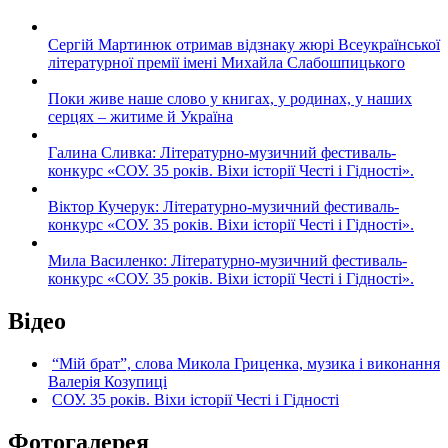
Сергій Мартинюк отримав відзнаку жюрі Всеукраїнської
літературної премії імені Михайла Слабошпицького
Поки живе наше слово у книгах, у родинах, у наших
серцях – житиме й Україна
Галина Сливка: Літературно-музичний фестиваль-
конкурс «СОУ. 35 років. Віхи історії Честі і Гідності».
Віктор Кучерук: Літературно-музичний фестиваль-
конкурс «СОУ. 35 років. Віхи історії Честі і Гідності».
Мила Василенко: Літературно-музичний фестиваль-
конкурс «СОУ. 35 років. Віхи історії Честі і Гідності».
Відео
“Мій брат”, слова Микола Гриценка, музика і виконання
Валерія Козупиці
СОУ. 35 років. Віхи історії Честі і Гідності
Фотогалерея