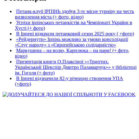
Петанк-клуб ІРПІНЬ здобув 3-тє місце турніру на честь
визволення міста (+ фото, відео)
Успіхи ірпінських петанкістів на Чемпіонаті України в
Хусті (+ фото)
В Ірпені відкрили петанковий сезон 2025 року ( +фото)
«Рейдернути» Ірпінь можливо за умови консолідації
«Слуг народу» з «Європейською солідарністю»
Маркушина – на волю, Карплюка – на нари! (+ фото,
відео)
Презентація книги О.Плаксіної ««Триптих.
Український Шекспір Дмитро Паламарчук»» у бібліотеці
ім. Гоголя (+ фото)
В Ірпені відзначили 82-у річницю створення УПА
(+фото)