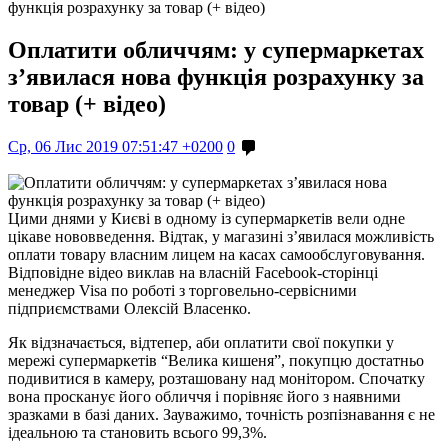
функція розрахунку за товар (+ відео)
Оплатити обличчям: у супермаркетах
з’явилася нова функція розрахунку за
товар (+ відео)
Ср, 06 Лис 2019 07:51:47 +0200
0
Цими днями у Києві в одному із супермаркетів вели одне
цікаве нововведення. Відтак, у магазині з’явилася можливість
оплати товару власним лицем на касах самообслуговування.
Відповідне відео виклав на власній Facebook-сторінці
менеджер Visa по роботі з торговельно-сервісними
підприємствами Олексій Власенко.
Як відзначається, відтепер, аби оплатити свої покупки у
мережі супермаркетів “Велика кишеня”, покупцю достатньо
подивитися в камеру, розташовану над монітором. Спочатку
вона просканує його обличчя і порівняє його з наявними
зразками в базі даних. Зауважимо, точність розпізнавання є не
ідеальною та становить всього 99,3%.