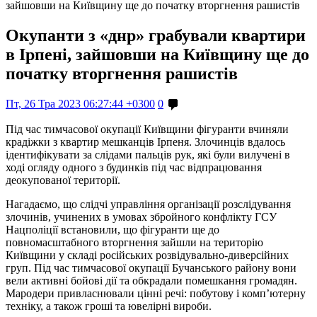
зайшовши на Київщину ще до початку вторгнення рашистів
Окупанти з «днр» грабували квартири
в Ірпені, зайшовши на Київщину ще до
початку вторгнення рашистів
Пт, 26 Тра 2023 06:27:44 +0300
0
Під час тимчасової окупації Київщини фігуранти вчиняли
крадіжки з квартир мешканців Ірпеня. Злочинців вдалось
ідентифікувати за слідами пальців рук, які були вилучені в
ході огляду одного з будинків під час відпрацювання
деокупованої території.
Нагадаємо, що слідчі управління організації розслідування
злочинів, учинених в умовах збройного конфлікту ГСУ
Нацполіції встановили, що фігуранти ще до
повномасштабного вторгнення зайшли на територію
Київщини у складі російських розвідувально-диверсійних
груп. Під час тимчасової окупації Бучанського району вони
вели активні бойові дії та обкрадали помешкання громадян.
Мародери привласнювали цінні речі: побутову і комп’ютерну
техніку, а також гроші та ювелірні вироби.