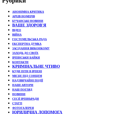
Рубрики
АНОНІМНА КРИТИКА
АРХІВ НОМЕРІВ
БУЧАНСЬКІ НОВИНИ
ВАШЕ ЗДОРОВ'Я
ВІДЕО
ВІЙНА
ГОСТОМЕЛЬСЬКА РАДА
ЕКСПЕРТНА ДУМКА
ЗАСІДАННЯ ВИКОНКОМУ
ЗАХОДЬ ДО СВОЇХ
ІРПІНСЬКИ БАЙКИ
КОНТАКТИ
КРИМІНАЛЬНЕ ЧТИВО
КУДИ ПІТИ В ІРПЕНІ
МІСЦЕ ПІД СОНЦЕМ
НАДЗВИЧАЙНІ ПОДЇЇ
НАШІ АВТОРИ
НАШ ПОГЛЯД
НОВИНИ
СЕСІЇ ІРПІНЬРАДИ
СТАТТІ
ФОТОГАЛЕРЕЯ
ЮРИДИЧНА ДОПОМОГА