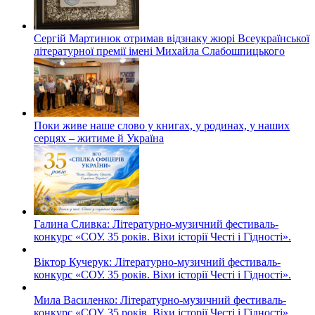
Сергій Мартинюк отримав відзнаку жюрі Всеукраїнської
літературної премії імені Михайла Слабошпицького
Поки живе наше слово у книгах, у родинах, у наших
серцях – житиме й Україна
Галина Сливка: Літературно-музичний фестиваль-
конкурс «СОУ. 35 років. Віхи історії Честі і Гідності».
Віктор Кучерук: Літературно-музичний фестиваль-
конкурс «СОУ. 35 років. Віхи історії Честі і Гідності».
Мила Василенко: Літературно-музичний фестиваль-
конкурс «СОУ. 35 років. Віхи історії Честі і Гідності».