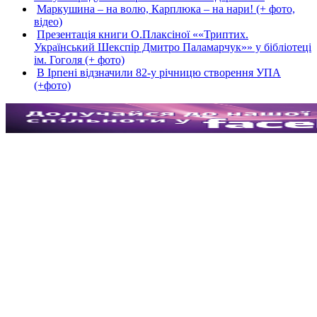
Маркушина – на волю, Карплюка – на нари! (+ фото,
відео)
Презентація книги О.Плаксіної ««Триптих.
Український Шекспір Дмитро Паламарчук»» у бібліотеці
ім. Гоголя (+ фото)
В Ірпені відзначили 82-у річницю створення УПА
(+фото)