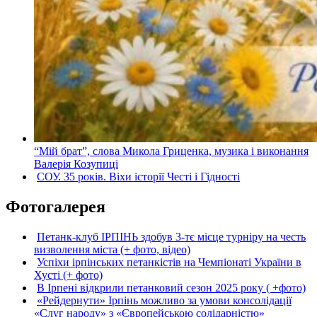
“Мій брат”, слова Микола Гриценка, музика і виконання
Валерія Козупиці
СОУ. 35 років. Віхи історії Честі і Гідності
Фотогалерея
Петанк-клуб ІРПІНЬ здобув 3-тє місце турніру на честь
визволення міста (+ фото, відео)
Успіхи ірпінських петанкістів на Чемпіонаті України в
Хусті (+ фото)
В Ірпені відкрили петанковий сезон 2025 року ( +фото)
«Рейдернути» Ірпінь можливо за умови консолідації
«Слуг народу» з «Європейською солідарністю»